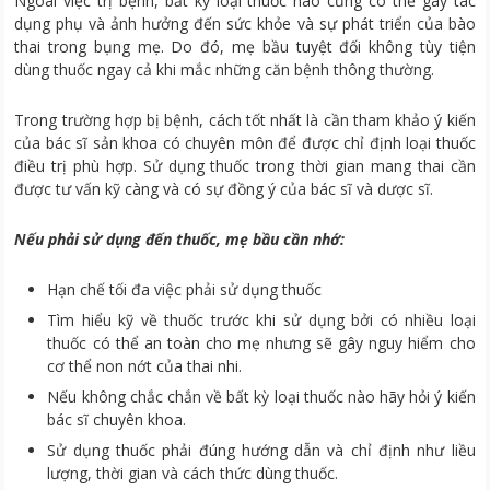
Ngoài việc trị bệnh, bất kỳ loại thuốc nào cũng có thể gây tác
dụng phụ và ảnh hưởng đến sức khỏe và sự phát triển của bào
thai trong bụng mẹ. Do đó, mẹ bầu tuyệt đối không tùy tiện
dùng thuốc ngay cả khi mắc những căn bệnh thông thường.
Trong trường hợp bị bệnh, cách tốt nhất là cần tham khảo ý kiến
của bác sĩ sản khoa có chuyên môn để được chỉ định loại thuốc
điều trị phù hợp. Sử dụng thuốc trong thời gian mang thai cần
được tư vấn kỹ càng và có sự đồng ý của bác sĩ và dược sĩ.
Nếu phải sử dụng đến thuốc, mẹ bầu cần nhớ:
Hạn chế tối đa việc phải sử dụng thuốc
Tìm hiểu kỹ về thuốc trước khi sử dụng bởi có nhiều loại
thuốc có thể an toàn cho mẹ nhưng sẽ gây nguy hiểm cho
cơ thể non nớt của thai nhi.
Nếu không chắc chắn về bất kỳ loại thuốc nào hãy hỏi ý kiến
bác sĩ chuyên khoa.
Sử dụng thuốc phải đúng hướng dẫn và chỉ định như liều
lượng, thời gian và cách thức dùng thuốc.