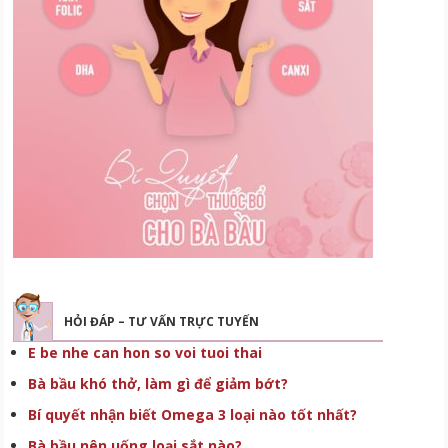
HỎI ĐÁP – TƯ VẤN TRỰC TUYẾN
E be nhe can hon so voi tuoi thai
Bà bầu khó thở, làm gì để giảm bớt?
Bí quyết nhận biết Omega 3 loại nào tốt nhất?
Bà bầu nên uống loại sắt nào?