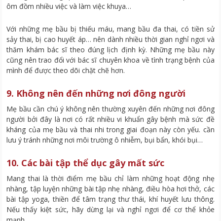
ôm đồm nhiều việc và làm việc khuya…
Với những mẹ bầu bị thiếu máu, mang bầu đa thai, có tiền sử
sảy thai, bị cao huyết áp… nên dành nhiều thời gian nghỉ ngơi và
thăm khám bác sĩ theo đúng lịch định kỳ. Những mẹ bầu này
cũng nên trao đổi với bác sĩ chuyên khoa về tình trạng bệnh của
mình để được theo dõi chặt chẽ hơn.
9. Không nên đến những nơi đông người
Mẹ bầu cần chú ý không nên thường xuyên đến những nơi đông
người bởi đây là nơi có rất nhiều vi khuẩn gây bệnh mà sức đề
kháng của mẹ bầu và thai nhi trong giai đoạn này còn yếu. cần
lưu ý tránh những nơi môi trường ô nhiễm, bụi bẩn, khói bụi…
10. Các bài tập thể dục gây mất sức
Mang thai là thời điểm mẹ bầu chỉ làm những hoạt động nhẹ
nhàng, tập luyện những bài tập nhẹ nhàng, điều hòa hơi thở, các
bài tập yoga, thiền để tâm trạng thư thái, khí huyết lưu thông.
Nếu thấy kiệt sức, hãy dừng lại và nghỉ ngơi để cơ thể khỏe
mạnh.