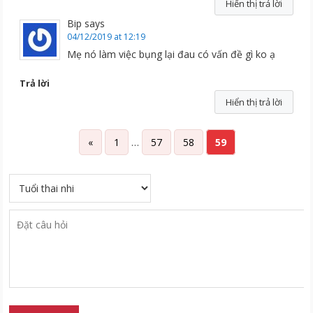
Hiển thị trả lời
Bip
says
04/12/2019 at 12:19
Mẹ nó làm việc bụng lại đau có vấn đề gì ko ạ
Trả lời
Hiển thị trả lời
«
1
…
57
58
59