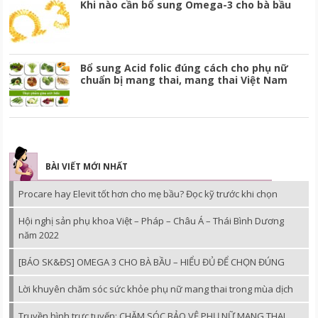
Khi nào cần bổ sung Omega-3 cho bà bầu
Bổ sung Acid folic đúng cách cho phụ nữ
chuẩn bị mang thai, mang thai Việt Nam
BÀI VIẾT MỚI NHẤT
Procare hay Elevit tốt hơn cho mẹ bầu? Đọc kỹ trước khi chọn
Hội nghị sản phụ khoa Việt – Pháp – Châu Á – Thái Bình Dương
năm 2022
[BÁO SK&ĐS] OMEGA 3 CHO BÀ BẦU – HIỂU ĐỦ ĐỂ CHỌN ĐÚNG
Lời khuyên chăm sóc sức khỏe phụ nữ mang thai trong mùa dịch
Truyền hình trực tuyến: CHĂM SÓC BẢO VỆ PHỤ NỮ MANG THAI