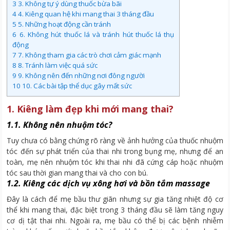
3
3. Không tự ý dùng thuốc bừa bãi
4
4. Kiêng quan hệ khi mang thai 3 tháng đầu
5
5. Những hoạt động cần tránh
6
6. Không hút thuốc lá và tránh hút thuốc lá thụ
động
7
7. Không tham gia các trò chơi cảm giác mạnh
8
8. Tránh làm việc quá sức
9
9. Không nên đến những nơi đông người
10
10. Các bài tập thể dục gây mất sức
1. Kiêng làm đẹp khi mới mang thai?
1.1. Không nên nhuộm tóc?
Tuy chưa có bằng chứng rõ ràng về ảnh hưởng của thuốc nhuộm
tóc đến sự phát triển của thai nhi trong bụng mẹ, nhưng để an
toàn, mẹ nên nhuộm tóc khi thai nhi đã cứng cáp hoặc nhuộm
tóc sau thời gian mang thai và cho con bú.
1.2. Kiêng các dịch vụ xông hơi và bồn tắm massage
Đây là cách để mẹ bầu thư giãn nhưng sự gia tăng nhiệt độ cơ
thể khi mang thai, đặc biệt trong 3 tháng đầu sẽ làm tăng nguy
cơ dị tật thai nhi. Ngoài ra, mẹ bầu có thể bị các bệnh nhiễm