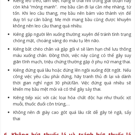
Kiêng leo trèo, làm việc nặng vì thai nhi trong giai đoạn này
còn khá “mỏng manh”. mẹ bầu cần đi lại cần nhẹ nhàng, từ
tốn. Khi leo cầu thang, mẹ bầu nên bám vào thành vịn để
duy trì sự cân bằng. Mẹ mới mang bầu cũng được khuyên
không nên leo cầu thang quá nhiều.
Kiêng gập người lên xuống thường xuyên để tránh tình trạng
chóng mặt, choáng váng do máu tụ lên não.
Kiêng bắt chéo chân và gập gối vì sẽ làm hạn chế lưu thông
máu xuống chân. Đồng thời, việc này cũng có thể gây suy
giãn tĩnh mạch, triệu chứng thường gặp ở phụ nữ mang thai.
Kiêng đứng quá lâu hoặc đứng lên ngồi xuống đột ngột. Nếu
công việc yêu cầu phải đứng, hãy tranh thủ đi lại và dành
thời gian nghỉ ngơi 30 phút/lần. Việc đứng quá nhiều sẽ
khiến mẹ bầu mệt mỏi và có thể gây sảy thai.
Kiêng tiếp xúc với các loại hóa chất độc hại như thuốc xịt
muỗi, thuốc đuổi côn trùng,…
Không nên đi giày cao gót quá lâu rất dễ gây té ngã, sẩy
thai
6. Không hút thuốc lá và tránh hút thuốc lá