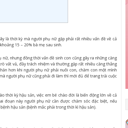
 Đây là thời kỳ mà người phụ nữ gặp phải rất nhiều vấn đề về cả
ở khoảng 15 – 20% bà mẹ sau sinh.
hụ nữ, nhưng đồng thời vấn đề sinh con cũng gây ra những căng
trò vất vả, đầy trách nhiệm và thường gặp rất nhiều căng thẳng
 khăn hơn khi người phụ nữ phải nuôi con, chăm con một mình
mà người phụ nữ cũng phải đi làm thì mới đủ để trang trải cuộc
o thời kỳ hậu sản, việc em bé chào đời là biến động lớn về cả
giai đoạn này người phụ nữ cần được chăm sóc đặc biệt, nếu
 bệnh hậu sản (bệnh mắc phải trong thời kì hậu sản).