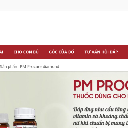
AI
CHO CON BÚ
GÓC CỦA BỐ
TƯ VẤN HỎI ĐÁP
Sản phẩm PM Procare diamond