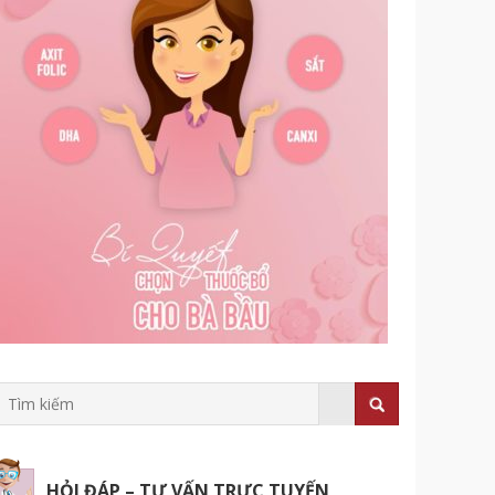
HỎI ĐÁP – TƯ VẤN TRỰC TUYẾN