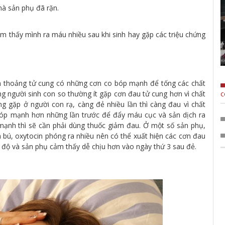
à sản phụ đã rặn.
em thấy mình ra máu nhiều sau khi sinh hay gặp các triệu chứng
nh thoảng tử cung có những cơn co bóp mạnh để tống các chất
c
g người sinh con so thường ít gặp cơn đau tử cung hơn vì chất
g gặp ở người con rạ, càng đẻ nhiều lần thì càng đau vì chất
bóp mạnh hơn những lần trước để đẩy máu cục và sản dịch ra
mạnh thì sẽ cần phải dùng thuốc giảm đau. Ở một số sản phụ,
n bú, oxytocin phóng ra nhiều nên có thể xuất hiện các cơn đau
độ và sản phụ cảm thấy dễ chịu hơn vào ngày thứ 3 sau đẻ.