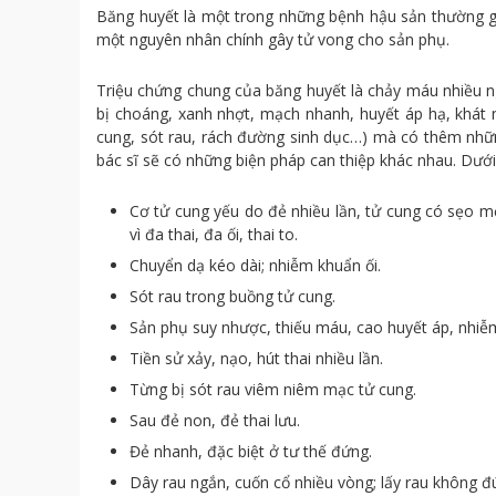
Băng huyết là một trong những bệnh hậu sản thường gặp
một nguyên nhân chính gây tử vong cho sản phụ.
Triệu chứng chung của băng huyết là chảy máu nhiều ng
bị choáng, xanh nhợt, mạch nhanh, huyết áp hạ, khát 
cung, sót rau, rách đường sinh dục…) mà có thêm nhữn
bác sĩ sẽ có những biện pháp can thiệp khác nhau. Dướ
Cơ tử cung yếu do đẻ nhiều lần, tử cung có sẹo mổ
vì đa thai, đa ối, thai to.
Chuyển dạ kéo dài; nhiễm khuẩn ối.
Sót rau trong buồng tử cung.
Sản phụ suy nhược, thiếu máu, cao huyết áp, nhiễ
Tiền sử xảy, nạo, hút thai nhiều lần.
Từng bị sót rau viêm niêm mạc tử cung.
Sau đẻ non, đẻ thai lưu.
Đẻ nhanh, đặc biệt ở tư thế đứng.
Dây rau ngắn, cuốn cổ nhiều vòng; lấy rau không đ