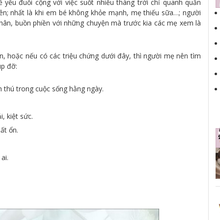
ể yếu đuối cộng với việc suốt nhiều tháng trời chỉ quanh quẩn
tên; nhất là khi em bé không khỏe mạnh, mẹ thiếu sữa…; người
 thân, buồn phiền với những chuyện mà trước kia các mẹ xem là
n, hoặc nếu có các triệu chứng dưới đây, thì người mẹ nên tìm
úp đỡ:
h thú trong cuộc sống hằng ngày.
, kiệt sức.
ất ổn.
ai.