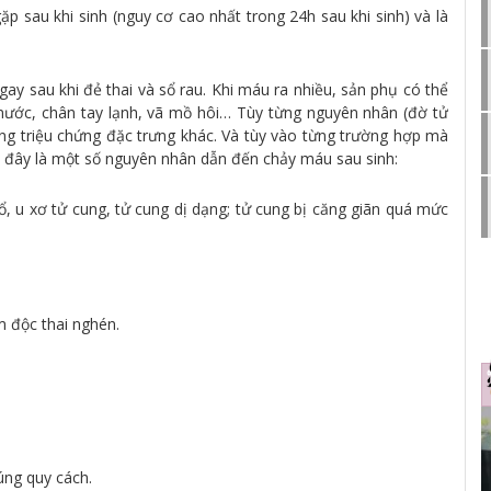
 sau khi sinh (nguy cơ cao nhất trong 24h sau khi sinh) và là
ay sau khi đẻ thai và sổ rau. Khi máu ra nhiều, sản phụ có thể
nước, chân tay lạnh, vã mồ hôi… Tùy từng nguyên nhân (đờ tử
g triệu chứng đặc trưng khác. Và tùy vào từng trường hợp mà
i đây là một số nguyên nhân dẫn đến chảy máu sau sinh:
, u xơ tử cung, tử cung dị dạng; tử cung bị căng giãn quá mức
m độc thai nghén.
úng quy cách.