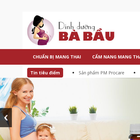
CHUẨN BỊ MANG THAI
CẨM NANG MANG TH
Tin tiêu điểm
Sản phẩm PM Procare