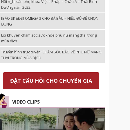
Hội nghị sản phụ khoa Việt – Pháp – Châu Á – Thái Bình
Dương năm 2022
[BÁO SK&ĐS] OMEGA 3 CHO BÀ BẦU – HIỂU ĐỦ ĐỂ CHỌN
ĐÚNG
Lời khuyên chăm sóc sức khỏe phụ nữ mang thai trong
mùa dịch
Truyền hình trực tuyến: CHĂM SÓC BẢO VỆ PHỤ NỮ MANG
THAI TRONG MÙA DỊCH
ĐẶT CÂU HỎI CHO CHUYÊN GIA
VIDEO CLIPS