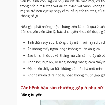
Sau khi sinh con, người phụ nữ rất dễ mệt mỏi, cơ th
trong bốn bức tường với đủ thứ việc vặt vãnh, không 
mẹ sẽ trở nên cực kỳ nhạy cảm, dễ bị tổn thương, tủi
chẳng có gì.
Nếu gặp phải những triệu chứng trên kéo dài quá 2 tuầ
đến chuyên viên tâm lý, bác sĩ chuyên khoa để được gi
Tinh thần suy sụp, không thấy niềm vui hay sự thíc
Ăn không thấy ngon, hoặc không muốn ăn gì cả.
Sau khi sinh được vài tháng mà vẫn cảm thấy uể oải
Khóc lóc, bực bội, lo lắng, hoang mang, cảm thấy b
Đột nhiên thấy sợ hãi, không dám ở nhà một mình.
Không muốn đi ra ngoài, hoặc không muốn gặp gỡ 
Các bệnh hậu sản thường gặp ở phụ nữ
Băng huyết