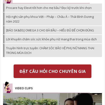
Procare hay Elevit tốt hơn cho mẹ bầu? Đọc kỹ trước khi chọn
Hội nghị sản phụ khoa Việt – Pháp – Châu Á – Thái Bình Dương
năm 2022
[BÁO SK&ĐS] OMEGA 3 CHO BÀ BẦU – HIỂU ĐỦ ĐỂ CHỌN ĐÚNG
Lời khuyên chăm sóc sức khỏe phụ nữ mang thai trong mùa dịch
Truyền hình trực tuyến: CHĂM SÓC BẢO VỆ PHỤ NỮ MANG THAI
TRONG MÙA DỊCH
ĐẶT CÂU HỎI CHO CHUYÊN GIA
VIDEO CLIPS