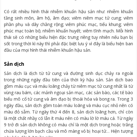
Có rất nhiều hình thái nhiễm khuẩn hậu sản như: nhiễm khuẩn
tầng sinh môn, âm hộ, âm đạo; viêm niêm mạc tử cung; viêm
phần phụ và dây chằng rộng; viêm phúc mạc, tiểu khung; viêm
phúc mạc toàn bộ; nhiễm khuẩn huyết; viêm tĩnh mạch. Mỗi hình
thái sẽ có những biểu hiện đặc trưng riêng tuy nhiên nếu bạn bị
sốt trong thời kì này thì phải đặc biệt lưu ý vì đây là biểu hiện ban
đầu của mọi hình thái nhiễm khuẩn hậu sản.
Sản dịch
Sản dịch là dịch từ tử cung và đường sinh dục chảy ra ngoài
trong những ngày đầu tiên của thời kỳ hậu sản. Sản dịch bao
gồm máu cục và máu loãng chảy từ niêm mạc tử cung nhất là từ
vùng rau bám, các mảnh ngoại sản mạc, các sản bào, các tế bào
biểu mô cổ tử cung và âm đạo bị thoái hóa và bong ra. Trong 3
ngày đầu, sản dịch gồm toàn máu loãng và máu cục nhỏ nên có
màu đỏ sẫm. Từ ngày thứ 4 đến 8, sản dịch loãng hơn, chỉ còn
là một chất nhầy có lẫn ít máu nên có màu lờ lờ máu cá. Từ ngày
9 trở đi sản dịch không có máu chỉ là một dịch trong hoặc trắng
chứa lượng lớn bạch cầu và mô màng vỏ bị hoại tử… Hiện tượng