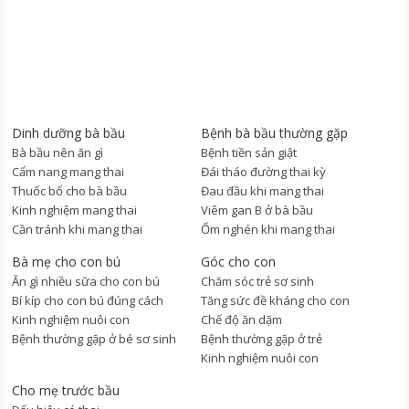
Dinh dưỡng bà bầu
Bệnh bà bầu thường gặp
Bà bầu nên ăn gì
Bệnh tiền sản giật
Cẩm nang mang thai
Đái tháo đường thai kỳ
Thuốc bổ cho bà bầu
Đau đầu khi mang thai
Kinh nghiệm mang thai
Viêm gan B ở bà bầu
Cần tránh khi mang thai
Ốm nghén khi mang thai
Bà mẹ cho con bú
Góc cho con
Ăn gì nhiều sữa cho con bú
Chăm sóc trẻ sơ sinh
Bí kíp cho con bú đúng cách
Tăng sức đề kháng cho con
Kinh nghiệm nuôi con
Chế độ ăn dặm
Bệnh thường gặp ở bé sơ sinh
Bệnh thường gặp ở trẻ
Kinh nghiệm nuôi con
Cho mẹ trước bầu