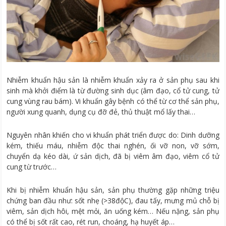
Nhiễm khuẩn hậu sản là nhiễm khuẩn xảy ra ở sản phụ sau khi
sinh mà khởi điểm là từ đường sinh dục (âm đạo, cổ tử cung, tử
cung vùng rau bám). Vi khuẩn gây bệnh có thể từ cơ thể sản phụ,
người xung quanh, dụng cụ đỡ đẻ, thủ thuật mổ lấy thai…
Nguyên nhân khiến cho vi khuẩn phát triển được do: Dinh dưỡng
kém, thiếu máu, nhiễm độc thai nghén, ối vỡ non, vỡ sớm,
chuyển dạ kéo dài, ứ sản dịch, đã bị viêm âm đạo, viêm cổ tử
cung từ trước…
Khi bị nhiễm khuẩn hậu sản, sản phụ thường gặp những triệu
chứng ban đầu như: sốt nhẹ (>38độC), đau tấy, mưng mủ chỗ bị
viêm, sản dịch hôi, mệt mỏi, ăn uống kém… Nếu nặng, sản phụ
có thể bị sốt rất cao, rét run, choáng, hạ huyết áp…