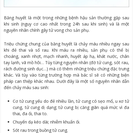
Băng huyết là một trong những bệnh hậu sản thường gặp sau
khi sinh (nguy cơ cao nhất trong 24h sau khi sinh) và là một
nguyên nhân chính gây tử vong cho sản phụ.
Triệu chứng chung của băng huyết là chảy máu nhiều ngay sau
khi đẻ thai và sổ rau. Khi máu ra nhiều, sản phụ có thể bị
choáng, xanh nhợt, mạch nhanh, huyết áp hạ, khát nước, chân
tay lạnh, vã mồ hôi… Tùy từng nguyên nhân (đờ tử cung, sót rau,
rách đường sinh dục…) mà có thêm những triệu chứng đặc trưng
khác. Và tùy vào từng trường hợp mà bác sĩ sẽ có những biện
pháp can thiệp khác nhau. Dưới đây là một số nguyên nhân dẫn
đến chảy máu sau sinh:
Cơ tử cung yếu do đẻ nhiều lần, tử cung có sẹo mổ, u xơ tử
cung, tử cung dị dạng; tử cung bị căng giãn quá mức vì đa
thai, đa ối, thai to.
Chuyển dạ kéo dài; nhiễm khuẩn ối.
Sót rau trong buồng tử cung.