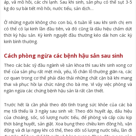
áp, vã mồ hôi, các chi lạnh. Sau khi sinh, sản phụ có thể sụt 3-5
kg do sự bài tiết mồ hôi, nước tiểu, sản dịch…
Ở những người không cho con bú, 6 tuần lễ sau khi sinh chị em
có thể có lại kinh lần đầu tiên, và đó cũng là dấu hiệu chấm dứt
thời kỳ hậu sản. Kỳ kinh nguyệt đầu thường kéo dài hơn các kỳ
kinh bình thường.
Cách phòng ngừa các bệnh hậu sản sau sinh
Theo các bác sỹ đầu ngành về sản khoa thì sau khi sinh xong cơ
thể của sản phụ rất mệt mỏi, yếu, lỗ chân lỗ thường giãn ra, các
cơ quan trong cơ thể phải đào thải những chất cặn bã khi mang
thai và phục hồi lại chức năng cho bà mẹ. Vì vậy việc phòng và
ngăn ngừa các chứng bệnh hậu sản là rất cần thiết.
Trước hết là cần phải theo dõi tình trạng sức khỏe của các bà
mẹ tối thiểu là 3 ngày sau sinh về: Theo dõi huyết áp, dấu hiệu
của choáng, sốc, số lượng nước tiểu, để phòng và cấp cứu kịp
thời băng huyết, sản giật. Xoa bụng theo chiều kim đồng hồ, vận
động và đi lại ngay khi có thể, theo dõi số lượng nước tiểu, lần đi