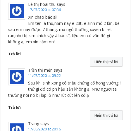
Lê thị hoài thu
says
17/07/2020 at 07:36
Xin chào bác sĩ!
Em tên là thu,năm nay e 23t, e sinh mổ 2 lần, bé
sau em nay được 7 tháng, mà ngủ thường xuyên bị rét
run,như bị kim chích vậy á bác sĩ, liệu em có vấn đề gì
không ạ, em xin cảm ơn!
Trả lời
Hiển thị trả lời
Trần thị mến
says
11/07/2020 at 09:22
Sau khi sinh xong có triệu chứng cổ họng vướng 1
thứ gì đó có ph hậu sản không ạ. Như người ta
thường nói nó bị lập lờ như rút cút lên cổ ạ
Trả lời
Hiển thị trả lời
Trang
says
17/06/2020 at 20:16