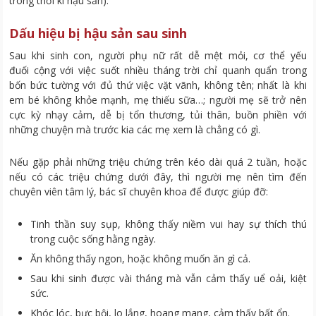
trong thời kì hậu sản).
Dấu hiệu bị hậu sản sau sinh
Sau khi sinh con, người phụ nữ rất dễ mệt mỏi, cơ thể yếu
đuối cộng với việc suốt nhiều tháng trời chỉ quanh quẩn trong
bốn bức tường với đủ thứ việc vặt vãnh, không tên; nhất là khi
em bé không khỏe mạnh, mẹ thiếu sữa…; người mẹ sẽ trở nên
cực kỳ nhạy cảm, dễ bị tổn thương, tủi thân, buồn phiền với
những chuyện mà trước kia các mẹ xem là chẳng có gì.
Nếu gặp phải những triệu chứng trên kéo dài quá 2 tuần, hoặc
nếu có các triệu chứng dưới đây, thì người mẹ nên tìm đến
chuyên viên tâm lý, bác sĩ chuyên khoa để được giúp đỡ:
Tinh thần suy sụp, không thấy niềm vui hay sự thích thú
trong cuộc sống hằng ngày.
Ăn không thấy ngon, hoặc không muốn ăn gì cả.
Sau khi sinh được vài tháng mà vẫn cảm thấy uể oải, kiệt
sức.
Khóc lóc, bực bội, lo lắng, hoang mang, cảm thấy bất ổn.