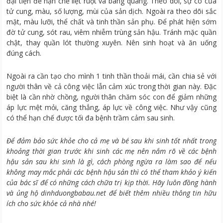
đại tiện để hạn chế liệt ruột và bàng quang. Theo dõi, sự co của
tử cung, màu, số lượng, mùi của sản dịch. Ngoài ra theo dõi sắc
mặt, màu lưỡi, thể chất và tinh thần sản phụ. Để phát hiện sớm
đờ tử cung, sót rau, viêm nhiễm trùng sản hậu. Tránh mặc quần
chật, thay quần lót thường xuyên. Nên sinh hoạt và ăn uống
đúng cách.
Ngoài ra cần tạo cho mình 1 tinh thần thoải mái, cần chia sẻ với
người thân về cả công việc lẫn cảm xúc trong thời gian này. Đặc
biệt là cần nhờ chồng, người thân chăm sóc con để giảm những
áp lực mệt mỏi, căng thẳng, áp lực về công việc. Như vậy cũng
có thể hạn chế được tối đa bệnh trầm cảm sau sinh.
Để đảm bảo sức khỏe cho cả mẹ và bé sau khi sinh tốt nhất trong
khoảng thời gian trước khi sinh các mẹ nên nắm rõ về các bệnh
hậu sản sau khi sinh là gì, cách phòng ngừa ra làm sao để nếu
không may mắc phải các bệnh hậu sản thì có thể tham khảo ý kiến
của bác sĩ để có những cách chữa trị kịp thời. Hãy luôn đồng hành
và ủng hộ dinhduongbabau.net để biết thêm nhiều thông tin hữu
ích cho sức khỏe cả nhà nhé!