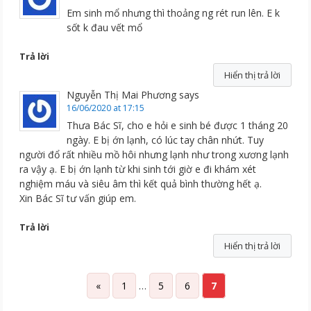
Em sinh mổ nhưng thì thoảng ng rét run lên. E k
sốt k đau vết mổ
Trả lời
Hiển thị trả lời
Nguyễn Thị Mai Phương
says
16/06/2020 at 17:15
Thưa Bác Sĩ, cho e hỏi e sinh bé được 1 tháng 20
ngày. E bị ớn lạnh, có lúc tay chân nhứt. Tuy
người đổ rất nhiều mồ hôi nhưng lạnh như trong xương lạnh
ra vậy ạ. E bị ớn lạnh từ khi sinh tới giờ e đi khám xét
nghiệm máu và siêu âm thì kết quả bình thường hết ạ.
Xin Bác Sĩ tư vấn giúp em.
Trả lời
Hiển thị trả lời
«
1
…
5
6
7