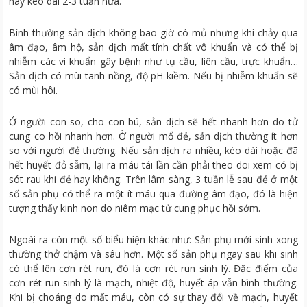
này kéo dài 2-3 tuần nữa.
Bình thường sản dịch không bao giờ có mủ nhưng khi chảy qua
âm đạo, âm hộ, sản dịch mất tính chất vô khuẩn và có thể bị
nhiễm các vi khuẩn gây bệnh như tụ cầu, liên cầu, trực khuẩn…
Sản dịch có mùi tanh nồng, độ pH kiềm. Nếu bị nhiễm khuẩn sẽ
có mùi hôi.
Ở người con so, cho con bú, sản dịch sẽ hết nhanh hơn do tử
cung co hồi nhanh hơn. Ở người mổ đẻ, sản dịch thường ít hơn
so với người đẻ thường. Nếu sản dịch ra nhiều, kéo dài hoặc đã
hết huyết đỏ sẫm, lại ra máu tái lần cần phải theo dõi xem có bị
sót rau khi đẻ hay không. Trên lâm sàng, 3 tuần lễ sau đẻ ở một
số sản phụ có thể ra một ít máu qua đường âm đạo, đó là hiện
tượng thấy kinh non do niêm mạc tử cung phục hồi sớm.
Ngoài ra còn một số biểu hiện khác như: Sản phụ mới sinh xong
thường thở chậm và sâu hơn. Một số sản phụ ngay sau khi sinh
có thể lên cơn rét run, đó là cơn rét run sinh lý. Đặc điểm của
cơn rét run sinh lý là mạch, nhiệt độ, huyết áp vẫn bình thường.
Khi bị choáng do mất máu, còn có sự thay đổi về mạch, huyết