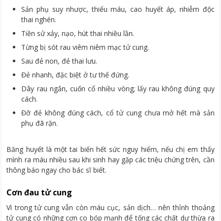
Sản phụ suy nhược, thiếu máu, cao huyết áp, nhiễm độc
thai nghén.
Tiền sử xảy, nạo, hút thai nhiều lần.
Từng bị sót rau viêm niêm mạc tử cung.
Sau đẻ non, đẻ thai lưu.
Đẻ nhanh, đặc biệt ở tư thế đứng.
Dây rau ngắn, cuốn cổ nhiều vòng; lấy rau không đúng quy
cách.
Đỡ đẻ không đúng cách, cổ tử cung chưa mở hết mà sản
phụ đã rặn.
Băng huyết là một tai biến hết sức nguy hiểm, nếu chị em thấy
mình ra máu nhiều sau khi sinh hay gặp các triệu chứng trên, cần
thông báo ngay cho bác sĩ biết.
Cơn đau tử cung
Vì trong tử cung vẫn còn máu cục, sản dịch… nên thỉnh thoảng
tử cung có những cơn co bóp mạnh để tống các chất dư thừa ra