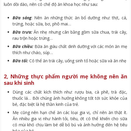
luôn dồi dào, nên có chế độ ăn khoa học như sau:
Bữa sáng
: Nên ăn những thức ăn bổ dưỡng như: thịt, cá,
trứng, hoặc sữa, bơ, phô mai…
Bữa trưa:
Ăn nhẹ nhưng cân bằng gồm sữa chua, trái cây,
rau trộn hoặc trứng…
Bữa chiều:
Bữa ăn giàu chất dinh dưỡng với các món ăn mẹ
thích như cháo, súp…
Bữa tối:
Có thể ăn trái cây, uống sinh tố hoặc sữa và ăn nhẹ
2, Những thực phẩm người mẹ không nên ăn
sau khi sinh
Dùng các chất kích thích như: rượu bia, cà phê, trà đặc,
thuốc lá… Bởi chúng ảnh hưởng không tốt tới sức khỏe của
bé, đặc biệt là hệ thần kinh của trẻ.
Mẹ cũng nên hạn chế ăn các loại gia vị, chỉ nên ăn thật ít.
Ăn nhiều gia vị như hành tỏi, tiêu, ớt có thể khiến cho sữa
có mùi khó chịu làm bé dễ bỏ bú và ảnh hưởng đến hệ tiêu
hóa của bé.