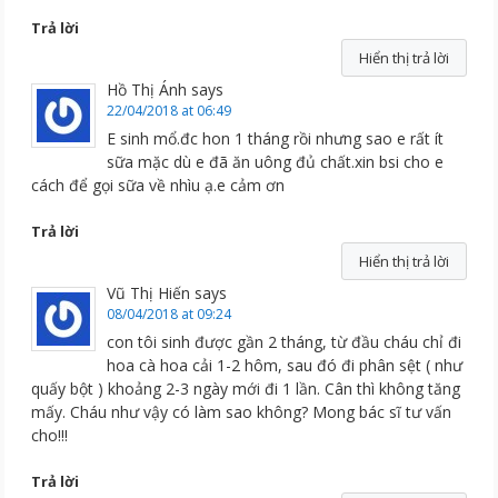
Trả lời
Hiển thị trả lời
Hồ Thị Ánh
says
22/04/2018 at 06:49
E sinh mổ.đc hon 1 tháng rồi nhưng sao e rất ít
sữa mặc dù e đã ăn uông đủ chất.xin bsi cho e
cách để gọi sữa về nhìu ạ.e cảm ơn
Trả lời
Hiển thị trả lời
Vũ Thị Hiến
says
08/04/2018 at 09:24
con tôi sinh được gần 2 tháng, từ đầu cháu chỉ đi
hoa cà hoa cải 1-2 hôm, sau đó đi phân sệt ( như
quấy bột ) khoảng 2-3 ngày mới đi 1 lần. Cân thì không tăng
mấy. Cháu như vậy có làm sao không? Mong bác sĩ tư vấn
cho!!!
Trả lời