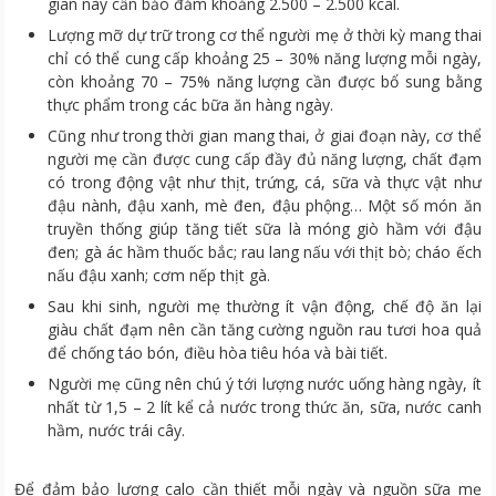
gian này cần bảo đảm khoảng 2.500 – 2.500 kcal.
Lượng mỡ dự trữ trong cơ thể người mẹ ở thời kỳ mang thai
chỉ có thể cung cấp khoảng 25 – 30% năng lượng mỗi ngày,
còn khoảng 70 – 75% năng lượng cần được bổ sung bằng
thực phẩm trong các bữa ăn hàng ngày.
Cũng như trong thời gian mang thai, ở giai đoạn này, cơ thể
người mẹ cần được cung cấp đầy đủ năng lượng, chất đạm
có trong động vật như thịt, trứng, cá, sữa và thực vật như
đậu nành, đậu xanh, mè đen, đậu phộng… Một số món ăn
truyền thống giúp tăng tiết sữa là móng giò hầm với đậu
đen; gà ác hầm thuốc bắc; rau lang nấu với thịt bò; cháo ếch
nấu đậu xanh; cơm nếp thịt gà.
Sau khi sinh, người mẹ thường ít vận động, chế độ ăn lại
giàu chất đạm nên cần tăng cường nguồn rau tươi hoa quả
để chống táo bón, điều hòa tiêu hóa và bài tiết.
Người mẹ cũng nên chú ý tới lượng nước uống hàng ngày, ít
nhất từ 1,5 – 2 lít kể cả nước trong thức ăn, sữa, nước canh
hầm, nước trái cây.
Để đảm bảo lượng calo cần thiết mỗi ngày và nguồn sữa mẹ