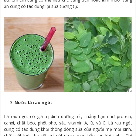
ăn cũng có tác dụng lợi sữa tương tự.
Nước lá rau ngót
Lá rau ngót có giá trị dinh dưỡng tốt, chẳng hạn như protein,
canxi, chất béo, phốt pho, sắt, vitamin A, B, và C. Lá rau ngót
cũng có tác dụng khơi thông dòng sữa của người mẹ mới sinh,
chữa vết loét, hạ sốt, và sót nhau, máu bẩn sau khi sinh… Chị