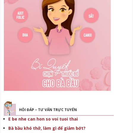
HỎI ĐÁP – TƯ VẤN TRỰC TUYẾN
E be nhe can hon so voi tuoi thai
Bà bầu khó thở, làm gì để giảm bớt?