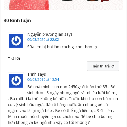
30 Bình luận
Nguyễn phương lan
says
09/03/2020 at 22:02
Sữa em bị hoi làm cách gi cho thơm ạ
Trả lời
Hiển thị trả lời
Trinh
says
06/08/2019 at 18:54
Bé nhà mình sinh non 2450gr ở tuần thứ 35 . Bé
sinh được 8 ngày nhưng ngủ rất nhiều lười bú mẹ
. Bú một tí là thôi không bú nữa . Trước khi cho con bú mình
có vệ sinh bầu ngực đầu ti bằng nước ấm nhưng bé cứ
ngậm vào là lại ngủ tiếp . Bé có thể ngủ liên tục 3 4h liền .
Mình muốn hỏi chuyên gia có cách nào để bé chịu bú mẹ
hơn không và bé ngủ như vậy có tốt không ?