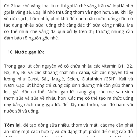
Có 2 loại chè vằng: loại lá to thì gọi là chè vằng trâu và loại lá nhỏ
gọi là vằng sẻ. Loại lá nhỏ thì uống thơm và ngon hơn. Sau khi lấy
về rửa sạch, băm nhỏ, phơi khô để dành nấu nước uống dần có
tác dụng nhiều sữa, uống chè càng đặc thì sữa càng nhiều. Mẹ
có thể mua chè vằng đã qua xử lý trên thị trường nhưng cần
đảm bảo rõ nguồn gốc nhé.
Nước gạo lức
Trong gạo lứt còn nguyên vỏ có chứa nhiều các Vitamin B1, B2,
B3, B5, B6 và các khoáng chất như canxi, sắt các nguyên tố vi
lượng như Canxi, Sắt, Magiê, Selen, Glutathion (GSH), Kali và
Natri. Gạo lứt không chỉ cung cấp dinh dưỡng mà còn giúp thanh
lọc, giải độc cơ thể. Nước gạo lứt rang giúp các mẹ sau sinh
thơm sữa và sữa về nhiều hơn. Các mẹ có thể tạo ra thức uống
này bằng cách rang gạo lức để dậy mùi thơm, sau đó hãm với
nước sôi và uống.
Tóm lại,
để tạo dòng sữa nhiều, thơm và mát, các mẹ cần phải
ăn uống một cách hợp lý và đa dạng thực phẩm để cung cấp đủ