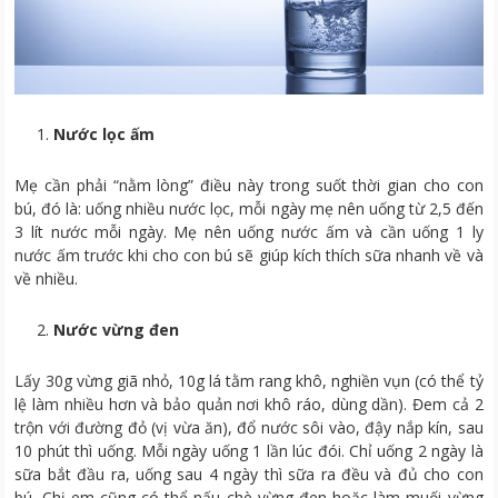
Nước lọc ấm
Mẹ cần phải “nằm lòng” điều này trong suốt thời gian cho con
bú, đó là: uống nhiều nước lọc, mỗi ngày mẹ nên uống từ 2,5 đến
3 lít nước mỗi ngày. Mẹ nên uống nước ấm và cần uống 1 ly
nước ấm trước khi cho con bú sẽ giúp kích thích sữa nhanh về và
về nhiều.
Nước vừng đen
Lấy 30g vừng giã nhỏ, 10g lá tằm rang khô, nghiền vụn (có thể tỷ
lệ làm nhiều hơn và bảo quản nơi khô ráo, dùng dần). Đem cả 2
trộn với đường đỏ (vị vừa ăn), đổ nước sôi vào, đậy nắp kín, sau
10 phút thì uống. Mỗi ngày uống 1 lần lúc đói. Chỉ uống 2 ngày là
sữa bắt đầu ra, uống sau 4 ngày thì sữa ra đều và đủ cho con
bú. Chị em cũng có thể nấu chè vừng đen hoặc làm muối vừng