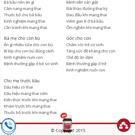
Bà bầu nên ăn gì
Bệnh tiền sản giật
Cẩm nang mang thai
Đái tháo đường thai kỳ
Thuốc bổ cho bà bầu
Đau đầu khi mang thai
Kinh nghiệm mang thai
Viêm gan B ở bà bầu
Cần tránh khi mang thai
Ốm nghén khi mang thai
Bà mẹ cho con bú
Góc cho con
Ăn gì nhiều sữa cho con bú
Chăm sóc trẻ sơ sinh
Bí kíp cho con bú đúng cách
Tăng sức đề kháng cho con
Kinh nghiệm nuôi con
Chế độ ăn dặm
Bệnh thường gặp ở bé sơ sinh
Bệnh thường gặp ở trẻ
Kinh nghiệm nuôi con
Cho mẹ trước bầu
Dấu hiệu có thai
Dấu hiệu mang thai sớm
Kiến thức trước khi mang thai
Khám trước khi mang thai
Thuốc bổ trước khi mang thai
© Copyright 2015