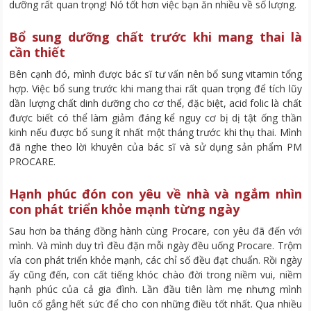
dưỡng rất quan trọng! Nó tốt hơn việc bạn ăn nhiều về số lượng.
Bổ sung dưỡng chất trước khi mang thai là
cần thiết
Bên cạnh đó, mình được bác sĩ tư vấn nên bổ sung vitamin tổng
hợp. Việc bổ sung trước khi mang thai rất quan trọng để tích lũy
dần lượng chất dinh dưỡng cho cơ thể, đặc biệt, acid folic là chất
được biết có thể làm giảm đáng kể nguy cơ bị dị tật ống thần
kinh nếu được bổ sung ít nhất một tháng trước khi thụ thai. Mình
đã nghe theo lời khuyên của bác sĩ và sử dụng sản phẩm PM
PROCARE.
Hạnh phúc đón con yêu về nhà và ngắm nhìn
con phát triển khỏe mạnh từng ngày
Sau hơn ba tháng đồng hành cùng Procare, con yêu đã đến với
mình. Và mình duy trì đều đặn mỗi ngày đều uống Procare. Trộm
vía con phát triển khỏe mạnh, các chỉ số đều đạt chuẩn. Rồi ngày
ấy cũng đến, con cất tiếng khóc chào đời trong niềm vui, niềm
hạnh phúc của cả gia đình. Lần đầu tiên làm mẹ nhưng mình
luôn cố gắng hết sức để cho con những điều tốt nhất. Qua nhiều