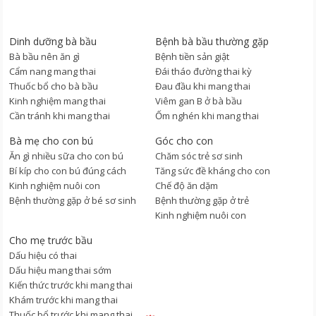
Dinh dưỡng bà bầu
Bệnh bà bầu thường gặp
Bà bầu nên ăn gì
Bệnh tiền sản giật
Cẩm nang mang thai
Đái tháo đường thai kỳ
Thuốc bổ cho bà bầu
Đau đầu khi mang thai
Kinh nghiệm mang thai
Viêm gan B ở bà bầu
Cần tránh khi mang thai
Ốm nghén khi mang thai
Bà mẹ cho con bú
Góc cho con
Ăn gì nhiều sữa cho con bú
Chăm sóc trẻ sơ sinh
Bí kíp cho con bú đúng cách
Tăng sức đề kháng cho con
Kinh nghiệm nuôi con
Chế độ ăn dặm
Bệnh thường gặp ở bé sơ sinh
Bệnh thường gặp ở trẻ
Kinh nghiệm nuôi con
Cho mẹ trước bầu
Dấu hiệu có thai
Dấu hiệu mang thai sớm
Kiến thức trước khi mang thai
Khám trước khi mang thai
Thuốc bổ trước khi mang thai