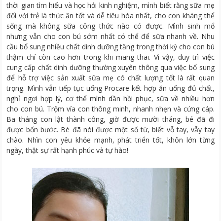
thời gian tìm hiểu và học hỏi kinh nghiệm, mình biết rằng sữa mẹ
đối với trẻ là thức ăn tốt và dễ tiêu hóa nhất, cho con kháng thể
sống mà không sữa công thức nào có được. Mình sinh mổ
nhưng vẫn cho con bú sớm nhất có thể để sữa nhanh về. Nhu
cầu bổ sung nhiều chất dinh dưỡng tăng trong thời kỳ cho con bú
thậm chí còn cao hơn trong khi mang thai. Vì vậy, duy trì việc
cung cấp chất dinh dưỡng thường xuyên thông qua việc bổ sung
để hỗ trợ việc sản xuất sữa mẹ có chất lượng tốt là rất quan
trọng. Mình vẫn tiếp tục uống Procare kết hợp ăn uống đủ chất,
nghỉ ngơi hợp lý, cơ thể mình dần hồi phục, sữa về nhiều hơn
cho con bú. Trộm vía con thông minh, nhanh nhẹn và cứng cáp.
Ba tháng con lật thành công, giờ được mười tháng, bé đã đi
được bốn bước. Bé đã nói được một số từ, biết vỗ tay, vẫy tay
chào. Nhìn con yêu khỏe mạnh, phát triển tốt, khôn lớn từng
ngày, thật sự rất hạnh phúc và tự hào!