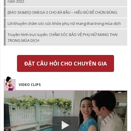
năm 2022
[BÁO SK&ĐS] OMEGA 3 CHO BÀ BẦU – HIỂU ĐỦ ĐỂ CHỌN ĐÚNG
Lời khuyên chăm sóc sức khỏe phụ nữ mang thai trong mùa dịch
Truyền hình trực tuyến: CHĂM SÓC BẢO VỆ PHỤ NỮ MANG THAI
TRONG MÙA DỊCH
ĐẶT CÂU HỎI CHO CHUYÊN GIA
VIDEO CLIPS