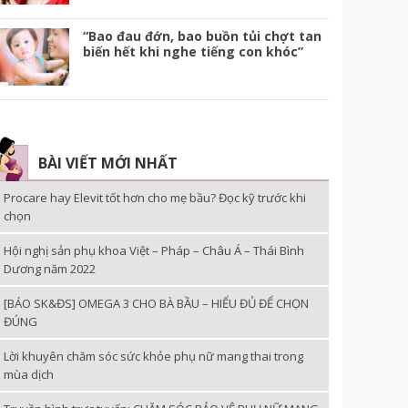
“Bao đau đớn, bao buồn tủi chợt tan
biến hết khi nghe tiếng con khóc”
BÀI VIẾT MỚI NHẤT
Procare hay Elevit tốt hơn cho mẹ bầu? Đọc kỹ trước khi
chọn
Hội nghị sản phụ khoa Việt – Pháp – Châu Á – Thái Bình
Dương năm 2022
[BÁO SK&ĐS] OMEGA 3 CHO BÀ BẦU – HIỂU ĐỦ ĐỂ CHỌN
ĐÚNG
Lời khuyên chăm sóc sức khỏe phụ nữ mang thai trong
mùa dịch