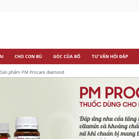
AI
CHO CON BÚ
GÓC CỦA BỐ
TƯ VẤN HỎI ĐÁP
Sản phẩm PM Procare diamond