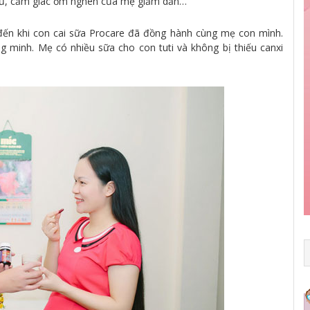
 củ, cảm giác ốm nghén của mẹ giảm dần…
đến khi con cai sữa Procare đã đồng hành cùng mẹ con mình.
ng minh. Mẹ có nhiều sữa cho con tuti và không bị thiếu canxi