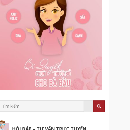
HỎI ĐÁP – TƯ VẤN TRỰC TUYẾN