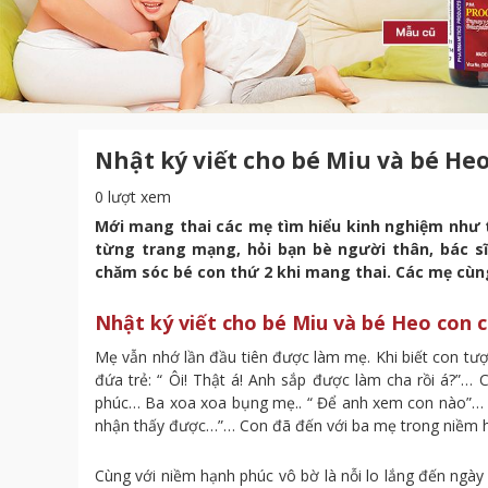
Nhật ký viết cho bé Miu và bé He
0 lượt xem
Mới mang thai các mẹ tìm hiểu kinh nghiệm như t
từng trang mạng, hỏi bạn bè người thân, bác sĩ
chăm sóc bé con thứ 2 khi mang thai. Các mẹ cùn
Nhật ký viết cho bé Miu và bé Heo con 
Mẹ vẫn nhớ lần đầu tiên được làm mẹ. Khi biết con tư
đứa trẻ: “ Ôi! Thật á! Anh sắp được làm cha rồi á?”…
phúc… Ba xoa xoa bụng mẹ.. “ Để anh xem con nào”…
nhận thấy được…”… Con đã đến với ba mẹ trong niềm h
Cùng với niềm hạnh phúc vô bờ là nỗi lo lắng đến ngà