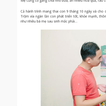
Mẹ cũng cố gắng chia nhỏ bữa, ăn nhiều hoa quả, rau
Cả hành trình mang thai con 9 tháng 10 ngày và cho 
Trộm vía ngàn lần con phát triển tốt, khỏe mạnh, thô
như nhiều bà mẹ sau sinh mắc phải…