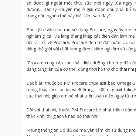
ăn được gì ngoài một chút sữa mỗi ngày…Cả ngày 
dưỡng….Bác sỹ khuyên mẹ ở giai đoạn đầu phải bổ sung
trạng nôn nghén thế này biết làm sao đây?
Bác sỹ tư vấn cho mẹ sử dụng Procare, ngày ấy mẹ lơ
nghiệm gì cả. Mẹ lang thang khắp các diễn đàn làm mẹ
hồi rất tốt về Procare. Procare đến từ đất nước Úc nơ
tiếng thế giới với chât lượng được kiểm nghiệm vô cùn
“Procare cung cấp các chất dinh dưỡng cho mẹ để cù
đang tăng lên của cơ thể, đồng thời hỗ trợ cho thai nhi 
Đặc biệt, thuốc bổ PM Procare chứa axit béo Omega-3 
mang thai, cho con bú và 400mcg – 500mcg axit folic. 
của thai nhi, giúp em bé phát triển toàn diện ngay từ t
Đối với thai nhi, thuốc PM Procare bé phát triển toàn 
thần kinh, thị giác và não bộ thai nhi”
Những thông tin đó đủ để mẹ yên tâm khi sử dụng Proca