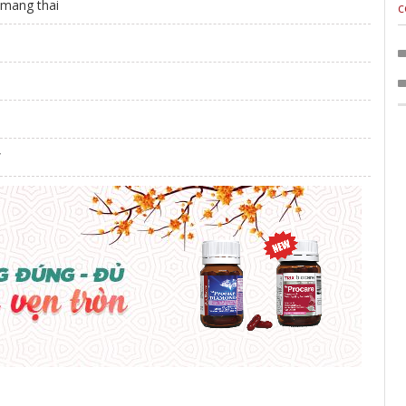
 mang thai
c
”