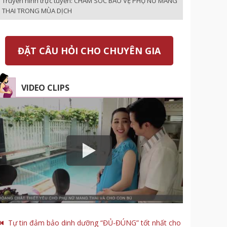
Truyền hình trực tuyến: CHĂM SÓC BẢO VỆ PHỤ NỮ MANG
THAI TRONG MÙA DỊCH
ĐẶT CÂU HỎI CHO CHUYÊN GIA
VIDEO CLIPS
Tự tin đảm bảo dinh dưỡng “ĐỦ-ĐÚNG” tốt nhất cho