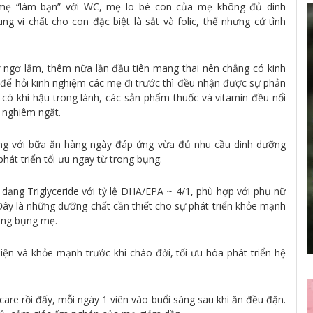
mẹ “làm bạn” với WC, mẹ lo bé con của mẹ không đủ dinh
 vi chất cho con đặc biệt là sắt và folic, thế nhưng cứ tình
 ngơ lắm, thêm nữa lần đầu tiên mang thai nên chẳng có kinh
 để hỏi kinh nghiệm các mẹ đi trước thì đều nhận được sự phản
i có khí hậu trong lành, các sản phẩm thuốc và vitamin đều nổi
g nghiêm ngặt.
ng với bữa ăn hàng ngày đáp ứng vừa đủ nhu cầu dinh dưỡng
phát triển tối ưu ngay từ trong bụng.
dạng Triglyceride với tỷ lệ DHA/EPA ~ 4/1, phù hợp với phụ nữ
Đây là những dưỡng chất cần thiết cho sự phát triển khỏe mạnh
rong bụng mẹ.
diện và khỏe mạnh trước khi chào đời, tối ưu hóa phát triển hệ
re rồi đấy, mỗi ngày 1 viên vào buổi sáng sau khi ăn đều đặn.