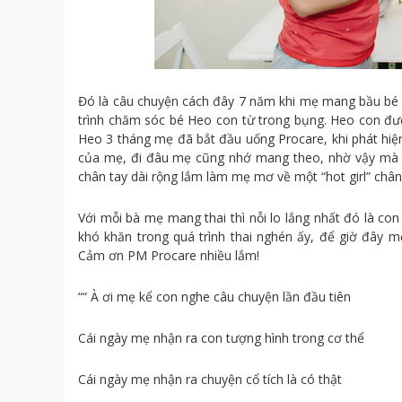
Đó là câu chuyện cách đây 7 năm khi mẹ mang bầu bé M
trình chăm sóc bé Heo con từ trong bụng. Heo con đượ
Heo 3 tháng mẹ đã bắt đầu uống Procare, khi phát hiện
của mẹ, đi đâu mẹ cũng nhớ mang theo, nhờ vậy mà tr
chân tay dài rộng lắm làm mẹ mơ về một “hot girl” chân
Với mỗi bà mẹ mang thai thì nỗi lo lắng nhất đó là co
khó khăn trong quá trình thai nghén ấy, để giờ đây 
Cảm ơn PM Procare nhiều lắm!
““ À ơi mẹ kể con nghe câu chuyện lần đầu tiên
Cái ngày mẹ nhận ra con tượng hình trong cơ thể
Cái ngày mẹ nhận ra chuyện cổ tích là có thật