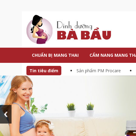
CHUẨN BỊ MANG THAI
CẨM NANG MANG TH
Tin tiêu điểm
Sản phẩm PM Procare