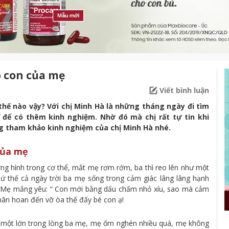
o con của mẹ
Viết bình luận
hế nào vậy? Với chị Minh Hà là những tháng ngày đi tìm
 để có thêm kinh nghiệm. Nhờ đó mà chị rất tự tin khi
g tham khảo kinh nghiệm của chị Minh Hà nhé.
của mẹ
ợng hình trong cơ thể, mắt mẹ rơm rớm, ba thì reo lên như một
 Cứ thế cả ngày trời ba mẹ sống trong cảm giác lâng lâng hạnh
 Mẹ mắng yêu: “ Con mới bằng dấu chấm nhỏ xíu, sao mà cảm
ân hoan đến vỡ òa thế đấy bé con ạ!
y một lớn trong lòng ba mẹ, mẹ ốm nghén nhiều quá, mẹ không