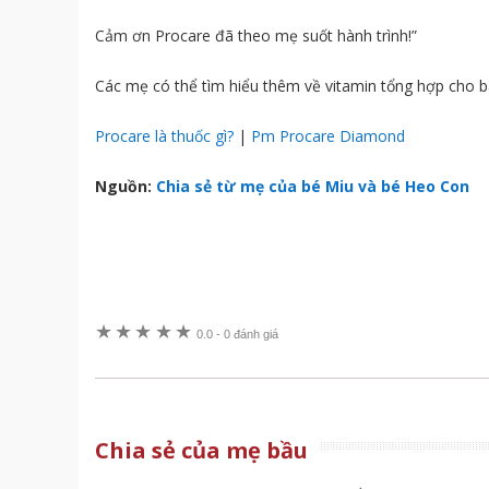
Cảm ơn Procare đã theo mẹ suốt hành trình!”
Các mẹ có thể tìm hiểu thêm về vitamin tổng hợp cho 
Procare là thuốc gì?
|
Pm Procare Diamond
Nguồn:
Chia sẻ từ mẹ của bé Miu và bé Heo Con
★
★
★
★
★
0.0
-
0 đánh giá
Chia sẻ của mẹ bầu