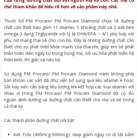
của từng dưỡng chất đối với người mẹ và con. Các mẹ có
thể tham khảo để hiểu rõ hơn về sản phẩm này nhé.
Thuốc bổ PM Procare/ PM Procare Diamond chứa 18 dưỡng
chất cần thiết bao gồm 11 vitamin, 5 khoáng chất và 2 axit béo
omega-3 dạng Triglyceride với tỷ lệ DHA/EPA ~ 4/1 phù hợp với
phụ nữ mang thai và cho con bú. Đây là những dưỡng chất cần
thiết cho sự phát triển khỏe mạnh của thai nhi, giúp em bé phát
triển toàn diện ngay từ trong bụng mẹ, tối ưu hóa phát triển hệ
thần kinh, thị giác và não bộ.
Sử dụng PM Procare/ PM Procare Diamond mình không phải
băn khoăn các vấn đề như việc bổ sung quá liều vitamin A hoặc
Sắt hay việc cân bằng liều lượng khi kết hợp các loại vitamin với
nhau vì trong PM Procare/ PM Procare Diamond đã có đủ
nguồn dinh dưỡng và dưỡng chất cần thiết cho mẹ và bé trong
cả thai kỳ.
Các thành phần dưỡng chất nổi bật:
Axit Folic (400mcg-500mcg): Giúp giảm nguy cơ dị tật bẩm