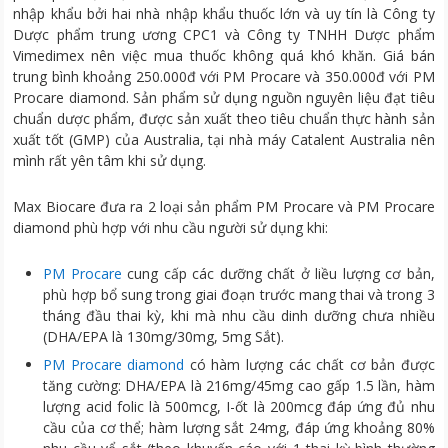
nhập khẩu bởi hai nhà nhập khẩu thuốc lớn và uy tín là Công ty
Dược phẩm trung ương CPC1 và Công ty TNHH Dược phẩm
Vimedimex nên việc mua thuốc không quá khó khăn. Giá bán
trung bình khoảng 250.000đ với PM Procare và 350.000đ với PM
Procare diamond. Sản phẩm sử dụng nguồn nguyên liệu đạt tiêu
chuẩn dược phẩm, được sản xuất theo tiêu chuẩn thực hành sản
xuất tốt (GMP) của Australia, tại nhà máy Catalent Australia nên
mình rất yên tâm khi sử dụng.
Max Biocare đưa ra 2 loại sản phẩm PM Procare và PM Procare
diamond phù hợp với nhu cầu người sử dụng khi:
PM Procare
cung cấp các dưỡng chất ở liều lượng cơ bản,
phù hợp bổ sung trong giai đoạn trước mang thai và trong 3
tháng đầu thai kỳ, khi mà nhu cầu dinh dưỡng chưa nhiều
(DHA/EPA là 130mg/30mg, 5mg Sắt).
PM Procare diamond
có hàm lượng các chất cơ bản được
tăng cường: DHA/EPA là 216mg/45mg cao gấp 1.5 lần, hàm
lượng acid folic là 500mcg, I-ốt là 200mcg đáp ứng đủ nhu
cầu của cơ thể; hàm lượng sắt 24mg, đáp ứng khoảng 80%