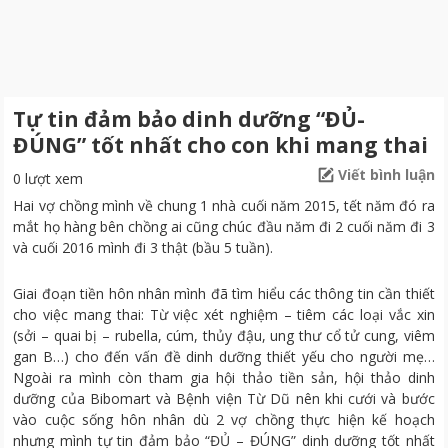
Tự tin đảm bảo dinh dưỡng “ĐỦ-
ĐÚNG” tốt nhất cho con khi mang thai
Viết bình luận
0 lượt xem
Hai vợ chồng mình về chung 1 nhà cuối năm 2015, tết năm đó ra
mắt họ hàng bên chồng ai cũng chúc đầu năm đi 2 cuối năm đi 3
và cuối 2016 mình đi 3 thật (bầu 5 tuần).
Giai đoạn tiền hôn nhân mình đã tìm hiểu các thông tin cần thiết
cho việc mang thai: Từ việc xét nghiệm – tiêm các loại vắc xin
(sởi – quai bị – rubella, cúm, thủy đậu, ung thư cổ tử cung, viêm
gan B…) cho đến vấn đề dinh dưỡng thiết yếu cho người mẹ…
Ngoài ra mình còn tham gia hội thảo tiền sản, hội thảo dinh
dưỡng của Bibomart và Bệnh viện Từ Dũ nên khi cưới và bước
vào cuộc sống hôn nhân dù 2 vợ chồng thực hiện kế hoạch
nhưng mình tự tin đảm bảo “ĐỦ – ĐÚNG” dinh dưỡng tốt nhất