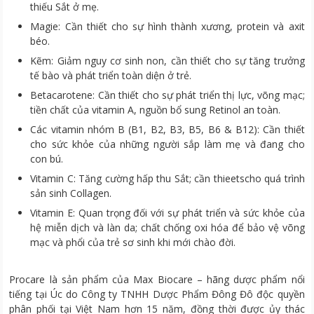
thiếu Sắt ở mẹ.
Magie: Cần thiết cho sự hình thành xương, protein và axit
béo.
Kẽm: Giảm nguy cơ sinh non, cần thiết cho sự tăng trưởng
tế bào và phát triển toàn diện ở trẻ.
Betacarotene: Cần thiết cho sự phát triển thị lực, võng mạc;
tiền chất của vitamin A, nguồn bổ sung Retinol an toàn.
Các vitamin nhóm B (B1, B2, B3, B5, B6 & B12): Cần thiết
cho sức khỏe của những người sắp làm mẹ và đang cho
con bú.
Vitamin C: Tăng cường hấp thu Sắt; cần thieetscho quá trình
sản sinh Collagen.
Vitamin E: Quan trọng đối với sự phát triển và sức khỏe của
hệ miễn dịch và làn da; chất chống oxi hóa để bảo vệ võng
mạc và phổi của trẻ sơ sinh khi mới chào đời.
Procare là sản phẩm của Max Biocare – hãng dược phẩm nổi
tiếng tại Úc do Công ty TNHH Dược Phẩm Đông Đô độc quyền
phân phối tại Việt Nam hơn 15 năm, đồng thời được ủy thác