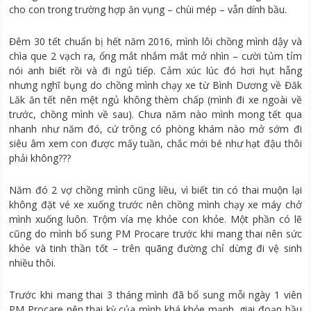
cho con trong trường hợp ăn vụng – chùi mép – vẫn dính bầu.
Đêm 30 tết chuẩn bị hết năm 2016, mình lôi chồng mình dậy và
chìa que 2 vạch ra, ổng mắt nhắm mắt mở nhìn – cười tủm tỉm
nói anh biết rồi và đi ngủ tiếp. Cảm xúc lúc đó hơi hụt hẫng
nhưng nghĩ bụng do chồng mình chạy xe từ Bình Dương về Đăk
Lăk ăn tết nên mệt ngủ không thèm chấp (mình đi xe ngoài về
trước, chồng mình về sau). Chưa năm nào mình mong tết qua
nhanh như năm đó, cứ trông có phòng khám nào mở sớm đi
siêu âm xem con được mấy tuần, chắc mới bé như hạt đậu thôi
phải không???
Năm đó 2 vợ chồng mình cũng liều, vì biết tin có thai muộn lại
không đặt vé xe xuống trước nên chồng mình chạy xe máy chở
mình xuống luôn. Trộm vía mẹ khỏe con khỏe. Một phần có lẽ
cũng do mình bổ sung PM Procare trước khi mang thai nên sức
khỏe và tinh thần tốt – trên quãng đường chỉ dừng đi vệ sinh
nhiều thôi.
Trước khi mang thai 3 tháng mình đã bổ sung mỗi ngày 1 viên
PM Procare nên thai kỳ của mình khá khỏe mạnh, giai đoạn bầu