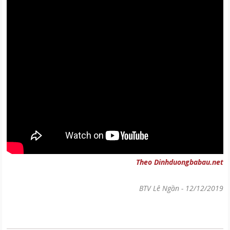
Theo Dinhduongbabau.net
BTV Lê Ngần
-
12/12/2019