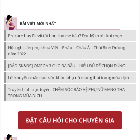
BÀI VIẾT MỚI NHẤT
Procare hay Elevit tốt hơn cho mẹ bầu? Đọc kỹ trước khi chọn
Hội nghị sản phụ khoa Việt – Pháp – Châu Á – Thái Bình Dương
năm 2022
[BÁO SK&ĐS] OMEGA 3 CHO BÀ BẦU – HIỂU ĐỦ ĐỂ CHỌN ĐÚNG
Lời khuyên chăm sóc sức khỏe phụ nữ mang thai trong mùa dịch
Truyền hình trực tuyến: CHĂM SÓC BẢO VỆ PHỤ NỮ MANG THAI
TRONG MÙA DỊCH
ĐẶT CÂU HỎI CHO CHUYÊN GIA