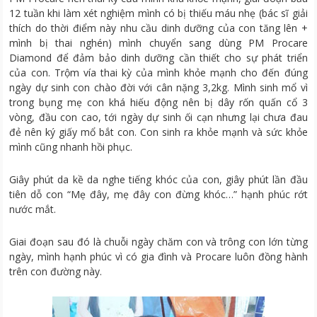
12 tuần khi làm xét nghiệm mình có bị thiếu máu nhẹ (bác sĩ giải
thích do thời điểm này nhu cầu dinh dưỡng của con tăng lên +
mình bị thai nghén) mình chuyển sang dùng PM Procare
Diamond để đảm bảo dinh dưỡng cần thiết cho sự phát triển
của con. Trộm vía thai kỳ của mình khỏe mạnh cho đến đúng
ngày dự sinh con chào đời với cân nặng 3,2kg. Mình sinh mổ vì
trong bụng mẹ con khá hiếu động nên bị dây rốn quấn cổ 3
vòng, đầu con cao, tới ngày dự sinh ối cạn nhưng lại chưa đau
đẻ nên ký giấy mổ bắt con. Con sinh ra khỏe mạnh và sức khỏe
mình cũng nhanh hồi phục.
Giây phút da kề da nghe tiếng khóc của con, giây phút lần đầu
tiên dỗ con “Mẹ đây, mẹ đây con đừng khóc…” hạnh phúc rớt
nước mắt.
Giai đoạn sau đó là chuỗi ngày chăm con và trông con lớn từng
ngày, mình hạnh phúc vì có gia đình và Procare luôn đồng hành
trên con đường này.