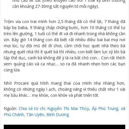
nhu cầu vể sắt (theo khuyến cáo với 1 thai kỳ bình thường
cần khoảng 27-30mg sắt nguyên tố mỗi ngày).
Trộm vía con trai mình hơn 2,5 tháng đã có thể lật, 7 tháng đã
bập bẹ baba, 9 tháng chập chững bước, hơn 10 tháng có thể tự
trèo lên giường, 1 tuổi có thể đi và đi nhanh trong nhà không cần
vịn. Bây giờ 14 tháng con đã biết rất nhiều điều: bai bai mọi nơi
mọi lúc, tự đội mũ để đi chơi, cầm chổi học quét nhà theo bà
nhưng quét nhà thì ít quét bà thì nhiều, con biết làm lực sỹ khi bà
tập thể dục, canh bà không để ý là ra bắt chó con… Con rất thích
xem quảng cáo và ca nhạc… so ra đã nhanh nhẹn hơn các bạn
cùng lứa.
Nhờ Procare quá trình mang thai của mình nhẹ nhàng hơn,
không có những ngày ì ạch, choáng váng vì thiếu chất như 1 vài
mẹ bầu khác… mẹ khỏe, con khỏe và phát triển tốt.
Nguồn:
Chia sẻ từ chị Nguyễn Thị Mai Thủy, Ấp Phú Trung, xã
Phú Chánh, Tân Uyên, Bình Dương