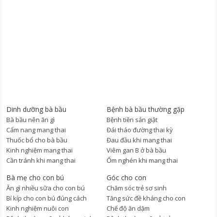
Dinh dưỡng bà bầu
Bệnh bà bầu thường gặp
Bà bầu nên ăn gì
Bệnh tiền sản giật
Cẩm nang mang thai
Đái tháo đường thai kỳ
Thuốc bổ cho bà bầu
Đau đầu khi mang thai
Kinh nghiệm mang thai
Viêm gan B ở bà bầu
Cần tránh khi mang thai
Ốm nghén khi mang thai
Bà mẹ cho con bú
Góc cho con
Ăn gì nhiều sữa cho con bú
Chăm sóc trẻ sơ sinh
Bí kíp cho con bú đúng cách
Tăng sức đề kháng cho con
Kinh nghiệm nuôi con
Chế độ ăn dặm