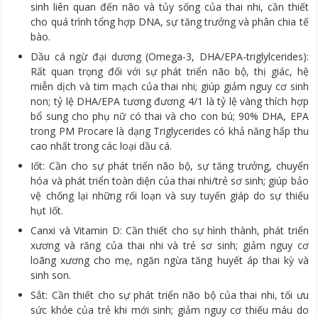
sinh liên quan đến não và tủy sống của thai nhi, cần thiết
cho quá trình tổng hợp DNA, sự tăng trưởng và phân chia tế
bào.
Dầu cá ngừ đại dương (Omega-3, DHA/EPA-triglylcerides):
Rất quan trọng đối với sự phát triển não bộ, thị giác, hệ
miễn dịch và tim mạch của thai nhi; giúp giảm nguy cơ sinh
non; tỷ lệ DHA/EPA tương đương 4/1 là tỷ lệ vàng thích hợp
bổ sung cho phụ nữ có thai và cho con bú; 90% DHA, EPA
trong PM Procare là dạng Triglycerides có khả năng hấp thu
cao nhất trong các loại dầu cá.
Iốt: Cần cho sự phát triển não bộ, sự tăng trưởng, chuyển
hóa và phát triển toàn diện của thai nhi/trẻ sơ sinh; giúp bảo
vệ chống lại những rối loạn và suy tuyến giáp do sự thiếu
hụt Iốt.
Canxi và Vitamin D: Cần thiết cho sự hình thành, phát triển
xương và răng của thai nhi và trẻ sơ sinh; giảm nguy cơ
loãng xương cho mẹ, ngăn ngừa tăng huyết áp thai kỳ và
sinh son.
Sắt: Cần thiết cho sự phát triển não bộ của thai nhi, tối ưu
sức khỏe của trẻ khi mới sinh; giảm nguy cơ thiếu máu do