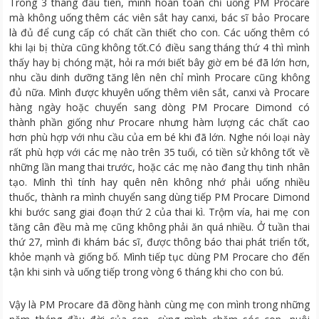
Trong 3 tháng đầu tiên, mình hoàn toàn chỉ uống PM Procare
mà không uống thêm các viên sắt hay canxi, bác sĩ bảo Procare
là đủ để cung cấp có chất cần thiết cho con. Các uống thêm có
khi lại bị thừa cũng không tốt.Có điều sang tháng thứ 4 thì mình
thấy hay bị chóng mặt, hỏi ra mới biết bây giờ em bé đã lớn hơn,
nhu cầu dinh dưỡng tăng lên nên chỉ mình Procare cũng không
đủ nữa. Mình được khuyên uống thêm viên sắt, canxi và Procare
hàng ngày hoặc chuyển sang dòng PM Procare Dimond có
thành phần giống như Procare nhưng hàm lượng các chất cao
hơn phù hợp với nhu cầu của em bé khi đã lớn. Nghe nói loại này
rất phù hợp với các mẹ nào trên 35 tuổi, có tiền sử không tốt về
những lần mang thai trước, hoặc các mẹ nào đang thụ tinh nhân
tạo. Mình thì tính hay quên nên không nhớ phải uống nhiều
thuốc, thành ra mình chuyển sang dùng tiếp PM Procare Dimond
khi bước sang giai đoạn thứ 2 của thai kì. Trộm vía, hai mẹ con
tăng cân đều mà mẹ cũng không phải ăn quá nhiều. Ở tuần thai
thứ 27, mình đi khám bác sĩ, được thông báo thai phát triển tốt,
khỏe mạnh và giống bố. Mình tiếp tục dùng PM Procare cho đến
tận khi sinh và uống tiếp trong vòng 6 tháng khi cho con bú.
Vậy là PM Procare đã đồng hành cùng mẹ con mình trong những