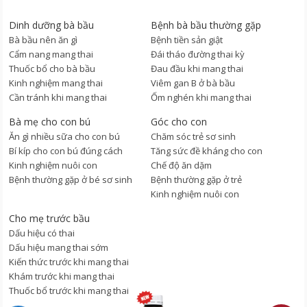
Dinh dưỡng bà bầu
Bệnh bà bầu thường gặp
Bà bầu nên ăn gì
Bệnh tiền sản giật
Cẩm nang mang thai
Đái tháo đường thai kỳ
Thuốc bổ cho bà bầu
Đau đầu khi mang thai
Kinh nghiệm mang thai
Viêm gan B ở bà bầu
Cần tránh khi mang thai
Ốm nghén khi mang thai
Bà mẹ cho con bú
Góc cho con
Ăn gì nhiều sữa cho con bú
Chăm sóc trẻ sơ sinh
Bí kíp cho con bú đúng cách
Tăng sức đề kháng cho con
Kinh nghiệm nuôi con
Chế độ ăn dặm
Bệnh thường gặp ở bé sơ sinh
Bệnh thường gặp ở trẻ
Kinh nghiệm nuôi con
Cho mẹ trước bầu
Dấu hiệu có thai
Dấu hiệu mang thai sớm
Kiến thức trước khi mang thai
Khám trước khi mang thai
Thuốc bổ trước khi mang thai