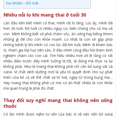
học ĐÚNG – ĐỦ chất
Nhiều nỗi lo khi mang thai ở tuổi 30
Lần đầu tiên biết mình có thai, mình rất lo lắng. Lúc ấy, mình đã
hơn 30 tuổi. Độ tuổi có nhiều nguy cơ, biến chứng cho cả mẹ và
con. Mình không biết sẽ phải chăm sóc, ăn uống hay kiêng khem
những gì để cho con khỏe mạnh. Lo nhất là con sẽ gặp phải
những bệnh lý khi mình có con lúc đã lớn tuổi. Mình đi khám bác
sĩ, tham gia lớp học tiền sản, ở đâu mình cũng đều hỏi thăm kinh
nghiệm chăm sóc con cái. Tìm hiểu nhiều mới vỡ lẽ rằng có rất
nhiều điều trước đây mình tưởng là tốt, là đúng mà thực ra lại
không phải. Như là mang thai không phải chỉ cần bổ sung sắt và
canxi. Vi chất dinh dưỡng mới là yếu tố quyết định cho sự phát
triển của bé cả về thể chất và trí tuệ, ngày từ trong bụng mẹ…
Hay mang thai không phải cứ mẹ cứ ăn thật nhiều là con khỏe
mà quan trọng là phải đủ chất.
Thay đổi suy nghĩ mang thai không nên uống
thuốc
Có lần mình được nghe tư vấn của bác sĩ về việc nên bổ sung