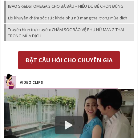
[BÁO SK&ĐS] OMEGA 3 CHO BÀ BẦU – HIỂU ĐỦ ĐỂ CHỌN ĐÚNG
Lời khuyên chăm sóc sức khỏe phụ nữ mang thai trong mùa dịch
Truyền hình trực tuyến: CHĂM SÓC BẢO VỆ PHỤ NỮ MANG THAI
TRONG MÙA DỊCH
ĐẶT CÂU HỎI CHO CHUYÊN GIA
VIDEO CLIPS