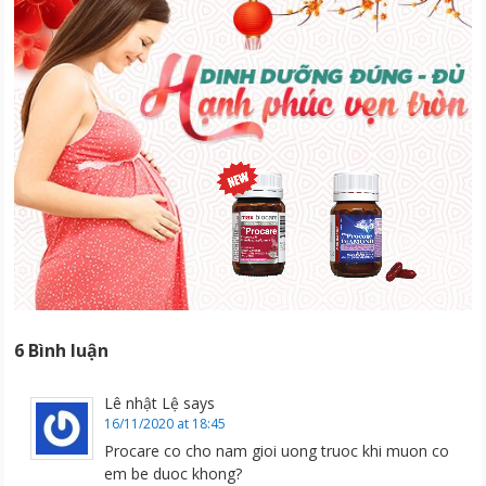
6 Bình luận
Lê nhật Lệ
says
16/11/2020 at 18:45
Procare co cho nam gioi uong truoc khi muon co
em be duoc khong?