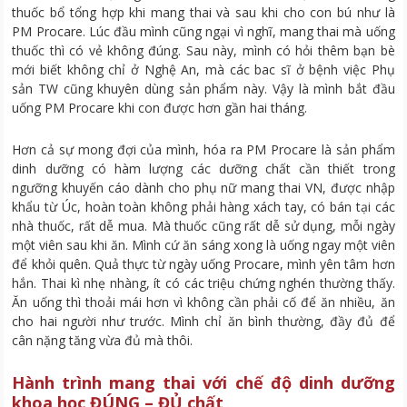
thuốc bổ tổng hợp khi mang thai và sau khi cho con bú như là
PM Procare. Lúc đầu mình cũng ngại vì nghĩ, mang thai mà uống
thuốc thì có vẻ không đúng. Sau này, mình có hỏi thêm bạn bè
mới biết không chỉ ở Nghệ An, mà các bac sĩ ở bệnh việc Phụ
sản TW cũng khuyên dùng sản phẩm này. Vậy là mình bắt đầu
uống PM Procare khi con được hơn gần hai tháng.
Hơn cả sự mong đợi của mình, hóa ra PM Procare là sản phẩm
dinh dưỡng có hàm lượng các dưỡng chất cần thiết trong
ngưỡng khuyến cáo dành cho phụ nữ mang thai VN, được nhập
khẩu từ Úc, hoàn toàn không phải hàng xách tay, có bán tại các
nhà thuốc, rất dễ mua. Mà thuốc cũng rất dễ sử dụng, mỗi ngày
một viên sau khi ăn. Mình cứ ăn sáng xong là uống ngay một viên
để khỏi quên. Quả thực từ ngày uống Procare, mình yên tâm hơn
hắn. Thai kì nhẹ nhàng, ít có các triệu chứng nghén thường thấy.
Ăn uống thì thoải mái hơn vì không cần phải cố để ăn nhiều, ăn
cho hai người như trước. Mình chỉ ăn bình thường, đầy đủ để
cân nặng tăng vừa đủ mà thôi.
Hành trình mang thai với chế độ dinh dưỡng
khoa học ĐÚNG – ĐỦ chất