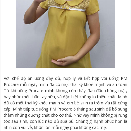
Với chế độ ăn uống đầy đủ, hợp lý và kết hợp với uống PM
Procare mỗi ngày mình đã có một thai kỳ khoẻ mạnh và an toàn
Từ khi uống Procare mình không còn thấy đau đầu chóng mặt,
hay nhức mỏi chân tay nữa, và đặc biệt không lo thiếu chất. Mình
đã có một thai kỳ khỏe mạnh và em bé sinh ra trộm vía rất cứng
cáp. Mình tiếp tục uống PM Procare 6 tháng sau sinh để bổ sung
thêm những dưỡng chất cho cơ thể. Nhờ vậy mình không bị rụng
tóc sau sinh, con lúc nào đủ sữa bú. Chẳng gì hạnh phúc hơn là
nhìn con vui vẻ, khôn lớn mỗi ngày phải không các mẹ.