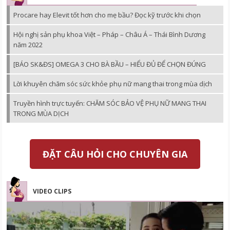
Procare hay Elevit tốt hơn cho mẹ bầu? Đọc kỹ trước khi chọn
Hội nghị sản phụ khoa Việt – Pháp – Châu Á – Thái Bình Dương
năm 2022
[BÁO SK&ĐS] OMEGA 3 CHO BÀ BẦU – HIỂU ĐỦ ĐỂ CHỌN ĐÚNG
Lời khuyên chăm sóc sức khỏe phụ nữ mang thai trong mùa dịch
Truyền hình trực tuyến: CHĂM SÓC BẢO VỆ PHỤ NỮ MANG THAI
TRONG MÙA DỊCH
ĐẶT CÂU HỎI CHO CHUYÊN GIA
VIDEO CLIPS