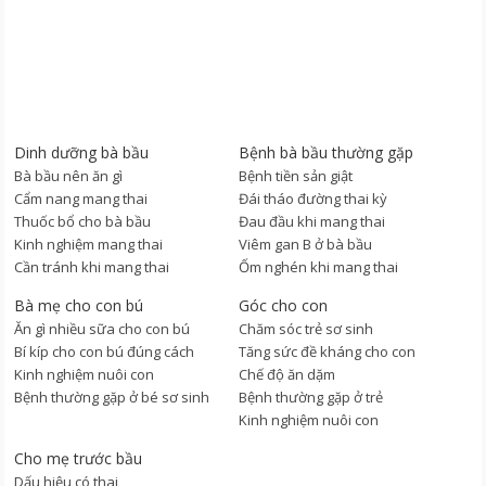
Dinh dưỡng bà bầu
Bệnh bà bầu thường gặp
Bà bầu nên ăn gì
Bệnh tiền sản giật
Cẩm nang mang thai
Đái tháo đường thai kỳ
Thuốc bổ cho bà bầu
Đau đầu khi mang thai
Kinh nghiệm mang thai
Viêm gan B ở bà bầu
Cần tránh khi mang thai
Ốm nghén khi mang thai
Bà mẹ cho con bú
Góc cho con
Ăn gì nhiều sữa cho con bú
Chăm sóc trẻ sơ sinh
Bí kíp cho con bú đúng cách
Tăng sức đề kháng cho con
Kinh nghiệm nuôi con
Chế độ ăn dặm
Bệnh thường gặp ở bé sơ sinh
Bệnh thường gặp ở trẻ
Kinh nghiệm nuôi con
Cho mẹ trước bầu
Dấu hiệu có thai