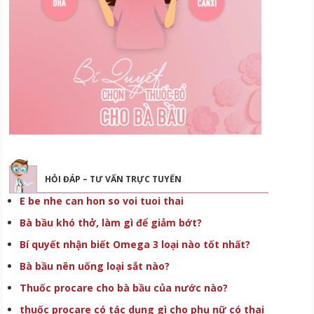
HỎI ĐÁP – TƯ VẤN TRỰC TUYẾN
E be nhe can hon so voi tuoi thai
Bà bầu khó thở, làm gì để giảm bớt?
Bí quyết nhận biết Omega 3 loại nào tốt nhất?
Bà bầu nên uống loại sắt nào?
Thuốc procare cho bà bầu của nước nào?
thuốc procare có tác dụng gì cho phụ nữ có thai