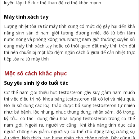
luyện tập thể dục thể thao để cơ thể khỏe mạnh.
Máy tính xách tay
Lượng nhiệt tỏa ra từ máy tính cũng có mức độ gây hại đến khả
năng sinh sản ở nam giới tương đương nhiệt độ từ bồn tắm
nước nóng và phòng xông hơi. Những nam giới thường xuyên sử
dụng máy tính xách tay hoặc có thói quen đặt máy tính trên đùi
thì nên chuẩn bị một lớp đệm ngăn cách ở giữa để cản nhiệt trực
tiêp tỏa ra từ máy tính.
Một số cách khắc phục
Suy yếu sinh lý do tuổi tác
Cơ thể nam giới thiếu hụt testosteron gây suy giảm ham muốn
thì việc điều trị nội khoa bằng testosteron rất có lợi và hiệu quả.
Đó là sử dụng các loại thảo dược bổ sung testosteron tự nhiên
như: bá bệnh, lộc nhung, nhục thung dung, nhân sâm, đỗ trọng,
kỷ tử… có tác dụng điều hòa lượng testosteron trong cơ thể
nam giới. Ngoài ra, người vợ cũng khi khả năng tình dục của
người chồng suy giảm, người vợ có thể chủ động tăng cường sự
âu yếm, kích thích, tạo hưng phấn cho chồng mình. Đây cũng là