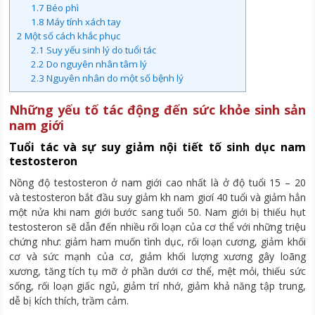
1.7
Béo phì
1.8
Máy tính xách tay
2
Một số cách khắc phục
2.1
Suy yếu sinh lý do tuổi tác
2.2
Do nguyên nhân tâm lý
2.3
Nguyên nhân do một số bệnh lý
Những yếu tố tác động đến sức khỏe sinh sản
nam giới
Tuổi tác và sự suy giảm nội tiết tố sinh dục nam
testosteron
Nồng độ testosteron ở nam giới cao nhất là ở độ tuổi 15 – 20
và testosteron bắt đầu suy giảm kh nam giơí 40 tuổi và giảm hẳn
một nửa khi nam giới bước sang tuổi 50. Nam giới bị thiếu hụt
testosteron sẽ dẫn đến nhiều rối loạn của cơ thể với những triệu
chứng như: giảm ham muốn tình dục, rối loạn cương, giảm khối
cơ và sức mạnh của cơ, giảm khối lượng xương gây loãng
xương, tăng tích tụ mỡ ở phần dưới cơ thể, mệt mỏi, thiếu sức
sống, rối loạn giấc ngủ, giảm trí nhớ, giảm khả năng tập trung,
dễ bị kích thích, trầm cảm.