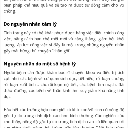
biện pháp khá hiệu quả và sẽ tạo ra được sự đồng cảm cho vợ
chồng.
Do nguyên nhân tâm lý
Tình trạng này có thể khắc phục được bằng việc điều chỉnh công
việc, bằng cách hạn chế mệt mỏi và căng thẳng, giảm bớt khối
lượng, áp lực công việc vì đây là một trong những nguyên nhân
gây mất hứng thú chuyện “chăn gối”.
Nguyên nhân do một số bệnh lý
Người bệnh cần được khám bác sĩ chuyên khoa và điều trị tích
cực như các bệnh về cơ quan sinh dục, tiết niệu, rối loạn cương,
rối loạn xuất tinh… các rối loạn nội tiết, các bệnh tim mạch, đái
tháo đường, các bệnh về thần kinh làm suy giảm khả năng tình
dục.
Hầu hết các trường hợp nam giới có khó con/vô sinh có nồng độ
gốc tự do trong tinh dịch cao hơn bình thường. Các nghiên cứu
cho thấy, nồng độ gốc tự do trong tinh dịch cao có liên quan tới
suy giảm chức năng tinh trùng, gây tổn thương DNA tinh trùng