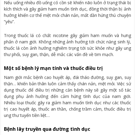
Nếu uống nhiều đồ uống có cồn sẽ khiến não luôn ở trạng thái bị
kích thích và gây giảm ham muốn tình dục, đồng thời thận bị ảnh
hưởng khiến cơ thể mệt mỏi chán nản, mất dần hứng thú chuyện
“yêu”.
Trong thuốc lá có chất nicotine gây giảm ham muốn và hưng
phấn ở nam giới. Không những ảnh hưởng tới chức năng sinh lý,
thuốc lá còn ảnh hưởng nghiêm trọng tới sức khỏe như gây ung
thư phổi, suy gan, thận, dễ mắc các vấn đề về tim mạch.
Một số bệnh lý mạn tính và thuốc điều trị
Nam giới mắc bệnh cao huyết áp, đái tháo đường, suy gan, suy
thận… khiến bản thân luôn cảm thấy chán nản, mệt mỏi. Việc sử
dụng thuốc để điều trị những căn bệnh này sẽ gây một số tác
dụng phụ ảnh hưởng đến cảm hứng tình dục của nam giới.
Nhiều loại thuốc gây ra giảm ham muốn tình dục như các thuốc
trị cao huyết áp, thuốc an thần, chống trầm cảm, thuốc điều trị
ung thư tuyến tiền liệt…
Bệnh lây truyền qua đường tình dục