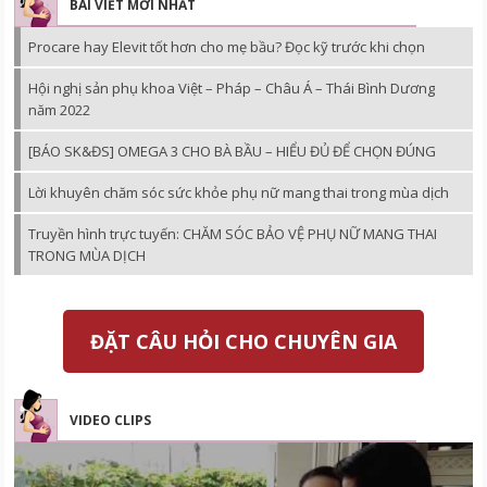
BÀI VIẾT MỚI NHẤT
Procare hay Elevit tốt hơn cho mẹ bầu? Đọc kỹ trước khi chọn
Hội nghị sản phụ khoa Việt – Pháp – Châu Á – Thái Bình Dương
năm 2022
[BÁO SK&ĐS] OMEGA 3 CHO BÀ BẦU – HIỂU ĐỦ ĐỂ CHỌN ĐÚNG
Lời khuyên chăm sóc sức khỏe phụ nữ mang thai trong mùa dịch
Truyền hình trực tuyến: CHĂM SÓC BẢO VỆ PHỤ NỮ MANG THAI
TRONG MÙA DỊCH
ĐẶT CÂU HỎI CHO CHUYÊN GIA
VIDEO CLIPS