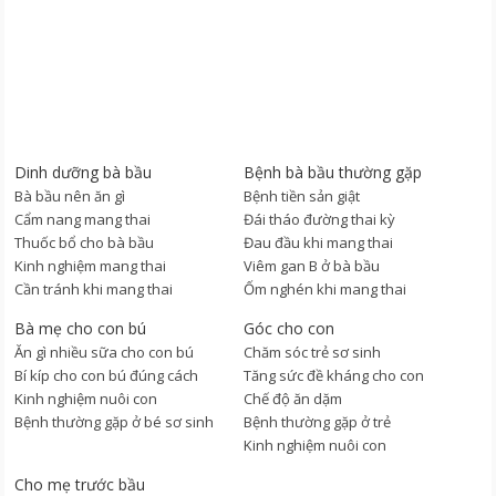
Dinh dưỡng bà bầu
Bệnh bà bầu thường gặp
Bà bầu nên ăn gì
Bệnh tiền sản giật
Cẩm nang mang thai
Đái tháo đường thai kỳ
Thuốc bổ cho bà bầu
Đau đầu khi mang thai
Kinh nghiệm mang thai
Viêm gan B ở bà bầu
Cần tránh khi mang thai
Ốm nghén khi mang thai
Bà mẹ cho con bú
Góc cho con
Ăn gì nhiều sữa cho con bú
Chăm sóc trẻ sơ sinh
Bí kíp cho con bú đúng cách
Tăng sức đề kháng cho con
Kinh nghiệm nuôi con
Chế độ ăn dặm
Bệnh thường gặp ở bé sơ sinh
Bệnh thường gặp ở trẻ
Kinh nghiệm nuôi con
Cho mẹ trước bầu