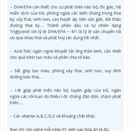
– DHA/EPA cần thiết cho sự phát triển não bộ, thị giác, hệ
miễn dịch của trẻ; phòng ngừa các biến chứng trong thai
kỳ: sảy thai, sinh non, cao huyết áp, tiền sản giất, đái tháo
đường thai kỳ,… Thành phần dầu cá tự nhiên dạng
Triglycerid với tỷ lệ DHA/EPA ~ 4/1 là tỷ lệ vận chuyển tối
ưu qua nhau thai và phát huy tác dụng tốt nhất.
– Acid folic ngăn ngừa khuyết tật ống thần kinh, cần thiết
cho quá trình tạo máu và phân chia tế bào
– Sắt giúp tạo máu, phòng xảy thai, sinh non, suy dinh
dưỡng bào thai,…
– I-ốt giúp phát triển não bộ, tuyến giáp của trẻ, ngăn
ngừa các rối loạn do thiếu I-ốt: chứng đần độn, chậm phát
triển,…
– Các vitamin A,B,C,D,E và khoáng chất khác.
Bạn chỉ cần uống mỗi ngày 01 viên sau bữa ăn là đủ.