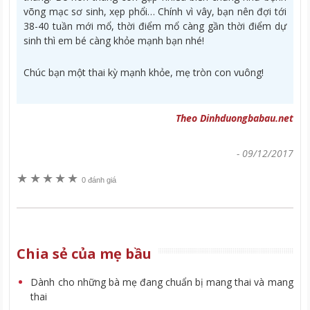
võng mạc sơ sinh, xẹp phổi… Chính vì vây, bạn nên đợi tới
38-40 tuần mới mổ, thời điểm mổ càng gần thời điểm dự
sinh thì em bé càng khỏe mạnh bạn nhé!
Chúc bạn một thai kỳ mạnh khỏe, mẹ tròn con vuông!
Theo Dinhduongbabau.net
-
09/12/2017
★
★
★
★
★
0 đánh giá
Chia sẻ của mẹ bầu
Dành cho những bà mẹ đang chuẩn bị mang thai và mang
thai