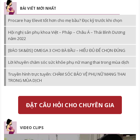
BÀI VIẾT MỚI NHẤT
Procare hay Elevit tốt hơn cho mẹ bầu? Đọc kỹ trước khi chọn
Hội nghị sản phụ khoa Việt – Pháp – Châu Á – Thái Bình Dương
năm 2022
[BÁO SK&ĐS] OMEGA 3 CHO BÀ BẦU – HIỂU ĐỦ ĐỂ CHỌN ĐÚNG
Lời khuyên chăm sóc sức khỏe phụ nữ mang thai trong mùa dịch
Truyền hình trực tuyến: CHĂM SÓC BẢO VỆ PHỤ NỮ MANG THAI
TRONG MÙA DỊCH
ĐẶT CÂU HỎI CHO CHUYÊN GIA
VIDEO CLIPS