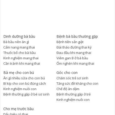
Dinh dưỡng bà bầu
Bệnh bà bầu thường gặp
Bà bầu nên ăn gì
Bệnh tiền sản giật
Cẩm nang mang thai
Đái tháo đường thai kỳ
Thuốc bổ cho bà bầu
Đau đầu khi mang thai
Kinh nghiệm mang thai
Viêm gan B ở bà bầu
Cần tránh khi mang thai
Ốm nghén khi mang thai
Bà mẹ cho con bú
Góc cho con
Ăn gì nhiều sữa cho con bú
Chăm sóc trẻ sơ sinh
Bí kíp cho con bú đúng cách
Tăng sức đề kháng cho con
Kinh nghiệm nuôi con
Chế độ ăn dặm
Bệnh thường gặp ở bé sơ sinh
Bệnh thường gặp ở trẻ
Kinh nghiệm nuôi con
Cho mẹ trước bầu
Dấu hiệu có thai