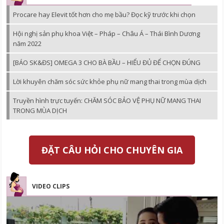
Procare hay Elevit tốt hơn cho mẹ bầu? Đọc kỹ trước khi chọn
Hội nghị sản phụ khoa Việt – Pháp – Châu Á – Thái Bình Dương
năm 2022
[BÁO SK&ĐS] OMEGA 3 CHO BÀ BẦU – HIỂU ĐỦ ĐỂ CHỌN ĐÚNG
Lời khuyên chăm sóc sức khỏe phụ nữ mang thai trong mùa dịch
Truyền hình trực tuyến: CHĂM SÓC BẢO VỆ PHỤ NỮ MANG THAI
TRONG MÙA DỊCH
ĐẶT CÂU HỎI CHO CHUYÊN GIA
VIDEO CLIPS