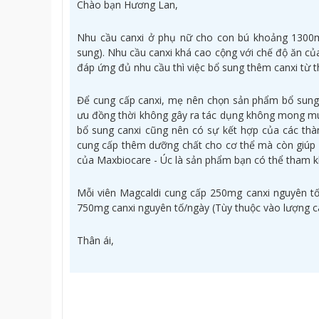
Chào bạn Hương Lan,
Nhu cầu canxi ở phụ nữ cho con bú khoảng 1300m
sung). Nhu cầu canxi khá cao cộng với chế độ ăn c
đáp ứng đủ nhu cầu thì việc bổ sung thêm canxi từ th
Để cung cấp canxi, mẹ nên chọn sản phẩm bổ sung c
ưu đồng thời không gây ra tác dụng không mong muố
bổ sung canxi cũng nên có sự kết hợp của các thà
cung cấp thêm dưỡng chất cho cơ thể mà còn giúp ca
của Maxbiocare - Úc là sản phẩm bạn có thể tham 
Mỗi viên Magcaldi cung cấp 250mg canxi nguyên tố
750mg canxi nguyên tố/ngày (Tùy thuộc vào lượng c
Thân ái,