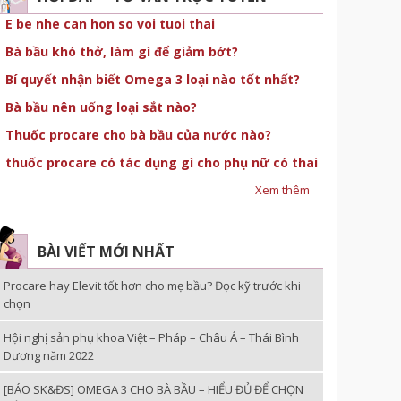
E be nhe can hon so voi tuoi thai
Bà bầu khó thở, làm gì để giảm bớt?
Bí quyết nhận biết Omega 3 loại nào tốt nhất?
Bà bầu nên uống loại sắt nào?
Thuốc procare cho bà bầu của nước nào?
thuốc procare có tác dụng gì cho phụ nữ có thai
Xem thêm
BÀI VIẾT MỚI NHẤT
Procare hay Elevit tốt hơn cho mẹ bầu? Đọc kỹ trước khi
chọn
Hội nghị sản phụ khoa Việt – Pháp – Châu Á – Thái Bình
Dương năm 2022
[BÁO SK&ĐS] OMEGA 3 CHO BÀ BẦU – HIỂU ĐỦ ĐỂ CHỌN