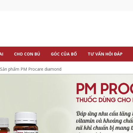
AI
CHO CON BÚ
GÓC CỦA BỐ
TƯ VẤN HỎI ĐÁP
Sản phẩm PM Procare diamond