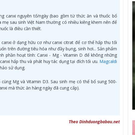
g canxi nguyên tố/ngày (bao gồm từ thức ăn và thuốc bổ
ủa mẹ sau sinh Việt Nam thường có nhiều kiêng khem nên để
uốc là điều cần thiết.
anxi ở dạng hữu cơ như canxi citrat để cơ thể hấp thu tối
n trên đường tiêu hóa như đầy bụng, sinh hơi... Sản phẩm
nh phần hoạt tính: Canxi - Mg - Vitamin D để không những
nxi hấp thu và phát huy tác dụng tại đích tối ưu.
Magcaldi
khảo sử dụng.
 cùng Mg và Vitamin D3. Sau sinh mẹ có thể bổ sung 500-
anxi mà thức ăn hàng ngày đã cung cấp).
Theo Dinhduongbabau.net