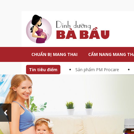
CHUẨN BỊ MANG THAI
CẨM NANG MANG TH
Tin tiêu điểm
Sản phẩm PM Procare