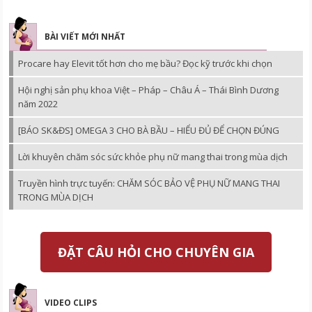
BÀI VIẾT MỚI NHẤT
Procare hay Elevit tốt hơn cho mẹ bầu? Đọc kỹ trước khi chọn
Hội nghị sản phụ khoa Việt – Pháp – Châu Á – Thái Bình Dương
năm 2022
[BÁO SK&ĐS] OMEGA 3 CHO BÀ BẦU – HIỂU ĐỦ ĐỂ CHỌN ĐÚNG
Lời khuyên chăm sóc sức khỏe phụ nữ mang thai trong mùa dịch
Truyền hình trực tuyến: CHĂM SÓC BẢO VỆ PHỤ NỮ MANG THAI
TRONG MÙA DỊCH
ĐẶT CÂU HỎI CHO CHUYÊN GIA
VIDEO CLIPS