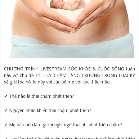
CHƯƠNG TRÌNH LIVESTREAM SỨC KHỎE & CUỘC SỐNG tuần
này với chủ đề 11: THAI CHẬM TĂNG TRƯỞNG TRONG THAI KỲ
sẽ giải tỏa nỗi lo này với các bố mẹ với các thắc mắc:
✔ Thế nào là thai chậm phát triển?
✔ Nguyên nhân khiến thai chậm phát triển?
✔ Mẹ bầu nên làm gì khi nghi ngờ thai nhi phát triển chậm?
✔ Hay làm thế nào để ngăn ngừa tình trạng thai chậm phát triển