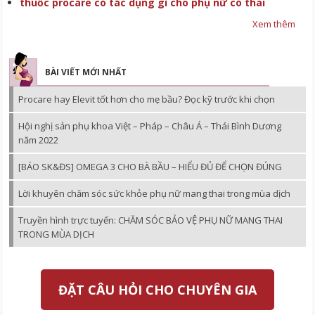
thuốc procare có tác dụng gì cho phụ nữ có thai
Xem thêm
BÀI VIẾT MỚI NHẤT
Procare hay Elevit tốt hơn cho mẹ bầu? Đọc kỹ trước khi chọn
Hội nghị sản phụ khoa Việt – Pháp – Châu Á – Thái Bình Dương
năm 2022
[BÁO SK&ĐS] OMEGA 3 CHO BÀ BẦU – HIỂU ĐỦ ĐỂ CHỌN ĐÚNG
Lời khuyên chăm sóc sức khỏe phụ nữ mang thai trong mùa dịch
Truyền hình trực tuyến: CHĂM SÓC BẢO VỆ PHỤ NỮ MANG THAI
TRONG MÙA DỊCH
ĐẶT CÂU HỎI CHO CHUYÊN GIA