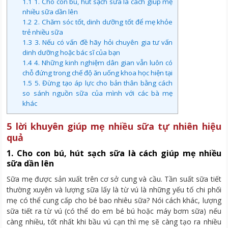
1.1
1. Cho con bú, hút sạch sữa là cách giúp mẹ
nhiều sữa dần lên
1.2
2. Chăm sóc tốt, dinh dưỡng tốt để mẹ khỏe
trẻ nhiều sữa
1.3
3. Nếu có vấn đề hãy hỏi chuyên gia tư vấn
dinh dưỡng hoặc bác sĩ của bạn
1.4
4. Những kinh nghiệm dân gian vẫn luôn có
chỗ đứng trong chế độ ăn uống khoa học hiện tại
1.5
5. Đừng tạo áp lực cho bản thân bằng cách
so sánh nguồn sữa của mình với các bà mẹ
khác
5 lời khuyên giúp mẹ nhiều sữa tự nhiên hiệu
quả
1. Cho con bú, hút sạch sữa là cách giúp mẹ nhiều
sữa dần lên
Sữa mẹ được sản xuất trên cơ sở cung và cầu. Tần suất sữa tiết
thường xuyên và lượng sữa lấy là từ vú là những yếu tố chi phối
mẹ có thể cung cấp cho bé bao nhiêu sữa? Nói cách khác, lượng
sữa tiết ra từ vú (có thể do em bé bú hoặc máy bơm sữa) nếu
càng nhiều, tốt nhất khi bầu vú cạn thì mẹ sẽ càng tạo ra nhiều