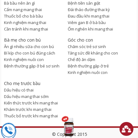
Bà bầu nên ăn gì
Bệnh tiền sản giật
Cẩm nang mang thai
Đái tháo đường thai kỳ
Thuốc bổ cho bà bầu
Đau đầu khi mang thai
Kinh nghiệm mang thai
Viêm gan B ở bà bầu
Cần tránh khi mang thai
Ốm nghén khi mang thai
Bà mẹ cho con bú
Góc cho con
Ăn gì nhiều sữa cho con bú
Chăm sóc trẻ sơ sinh
Bí kíp cho con bú đúng cách
Tăng sức đề kháng cho con
Kinh nghiệm nuôi con
Chế độ ăn dặm
Bệnh thường gặp ở bé sơ sinh
Bệnh thường gặp ở trẻ
Kinh nghiệm nuôi con
Cho mẹ trước bầu
Dấu hiệu có thai
Dấu hiệu mang thai sớm
Kiến thức trước khi mang thai
Khám trước khi mang thai
Thuốc bổ trước khi mang thai
© Copyright 2015