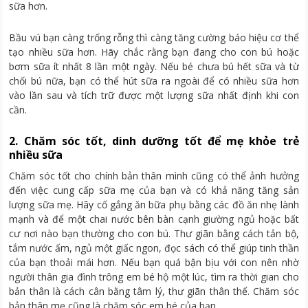
sữa hơn.
Bầu vú bạn càng trống rỗng thì càng tăng cường báo hiệu cơ thể
tạo nhiều sữa hơn. Hãy chắc rằng bạn đang cho con bú hoặc
bơm sữa ít nhất 8 lần một ngày. Nếu bé chưa bú hết sữa và từ
chối bú nữa, bạn có thể hút sữa ra ngoài để có nhiều sữa hơn
vào lần sau và tích trữ được một lượng sữa nhất định khi con
cần.
2. Chăm sóc tốt, dinh dưỡng tốt để mẹ khỏe trẻ
nhiều sữa
Chăm sóc tốt cho chính bản thân mình cũng có thể ảnh hưởng
đến việc cung cấp sữa mẹ của bạn và có khả năng tăng sản
lượng sữa mẹ. Hãy cố gắng ăn bữa phụ bằng các đồ ăn nhẹ lành
mạnh và để một chai nước bên bàn cạnh giường ngủ hoặc bất
cư nơi nào bạn thường cho con bú. Thư giãn bằng cách tản bộ,
tắm nước ấm, ngủ một giấc ngon, đọc sách có thể giúp tinh thần
của bạn thoải mái hơn. Nếu bạn quá bận bịu với con nên nhờ
người thân gia đình trông em bé hộ một lúc, tìm ra thời gian cho
bản thân là cách cân bằng tâm lý, thư giãn thân thể. Chăm sóc
bản thân mẹ cũng là chăm sóc em bé của bạn.