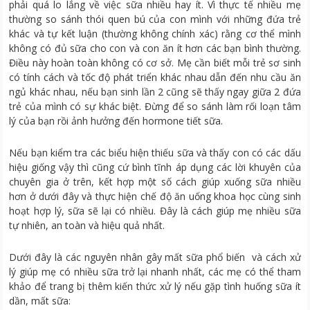
phải quá lo lắng về việc sữa nhiều hay ít. Vì thực tế nhiều mẹ
thường so sánh thói quen bú của con mình với những đứa trẻ
khác và tự kết luận (thường không chính xác) rằng cơ thể mình
không có đủ sữa cho con và con ăn ít hơn các bạn bình thường.
Điều này hoàn toàn không có cơ sở. Mẹ cần biết mỗi trẻ sơ sinh
có tính cách và tốc độ phát triển khác nhau dẫn đến nhu cầu ăn
ngủ khác nhau, nếu bạn sinh lần 2 cũng sẽ thấy ngay giữa 2 đứa
trẻ của mình có sự khác biệt. Đừng để so sánh làm rối loạn tâm
lý của bạn rồi ảnh hưởng đến hormone tiết sữa.
Nếu bạn kiểm tra các biểu hiện thiếu sữa và thấy con có các dấu
hiệu giống vậy thì cũng cứ bình tĩnh áp dụng các lời khuyên của
chuyên gia ở trên, kết hợp một số cách giúp xuống sữa nhiều
hơn ở dưới đây và thực hiện chế độ ăn uống khoa học cùng sinh
hoạt hợp lý, sữa sẽ lại có nhiều. Đây là cách giúp mẹ nhiều sữa
tự nhiên, an toàn và hiệu quả nhất.
Dưới đây là các nguyên nhân gây mất sữa phổ biến và cách xử
lý giúp mẹ có nhiều sữa trở lại nhanh nhất, các mẹ có thể tham
khảo để trang bị thêm kiến thức xử lý nếu gặp tình huống sữa ít
dần, mất sữa: