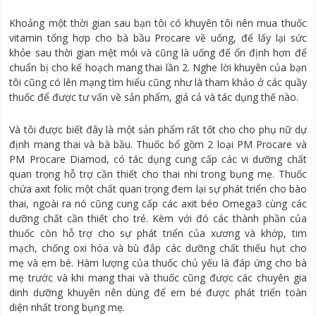
Khoảng một thời gian sau bạn tôi có khuyên tôi nên mua thuốc
vitamin tổng hợp cho bà bầu Procare về uống, để lấy lại sức
khỏe sau thời gian mệt mỏi và cũng là uống để ổn định hơn để
chuẩn bị cho kế hoạch mang thai lần 2. Nghe lời khuyên của bạn
tôi cũng có lên mạng tìm hiểu cũng như là tham khảo ở các quầy
thuốc để được tư vấn về sản phẩm, giá cả và tác dụng thế nào.
Và tôi được biết đây là một sản phẩm rất tốt cho cho phụ nữ dự
định mang thai và bà bầu. Thuốc bổ gồm 2 loại PM Procare và
PM Procare Diamod, có tác dụng cung cấp các vi dưỡng chất
quan trọng hỗ trợ cần thiết cho thai nhi trong bụng mẹ. Thuốc
chứa axit folic một chất quan trọng đem lại sự phát triển cho bào
thai, ngoài ra nó cũng cung cấp các axit béo Omega3 cùng các
dưỡng chất cần thiết cho trẻ. Kèm với đó các thành phần của
thuốc còn hỗ trợ cho sự phát triển của xương và khớp, tim
mạch, chống oxi hóa và bù đắp các dưỡng chất thiếu hụt cho
mẹ và em bé. Hàm lượng của thuốc chủ yếu là đáp ứng cho bà
mẹ trước và khi mang thai và thuốc cũng được các chuyên gia
dinh dưỡng khuyên nên dùng để em bé được phát triển toàn
diện nhất trong bụng mẹ.