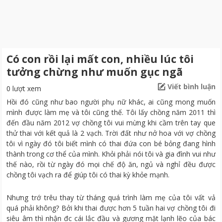
Có con rồi lại mất con, nhiều lúc tôi
tưởng chừng như muốn gục ngã
Viết bình luận
0 lượt xem
Hồi đó cũng như bao người phụ nữ khác, ai cũng mong muốn
mình được làm mẹ và tôi cũng thế. Tôi lấy chồng năm 2011 thì
đến đầu năm 2012 vợ chồng tôi vui mừng khi cầm trên tay que
thử thai với kết quả là 2 vạch. Trời đất như nở hoa với vợ chồng
tôi vì ngày đó tôi biết mình có thai đứa con bé bỏng đang hình
thành trong cơ thể của mình. Khỏi phải nói tôi và gia đình vui như
thế nào, rồi từ ngày đó mọi chế độ ăn, ngủ và nghỉ đều được
chồng tôi vạch ra để giúp tôi có thai kỳ khỏe mạnh.
Nhưng trớ trêu thay từ tháng quá trình làm mẹ của tôi vất vả
quá phải không? Bởi khi thai được hơn 5 tuần hai vợ chồng tôi đi
siêu âm thì nhận đc cái lắc đầu và gương mặt lạnh lẽo của bác