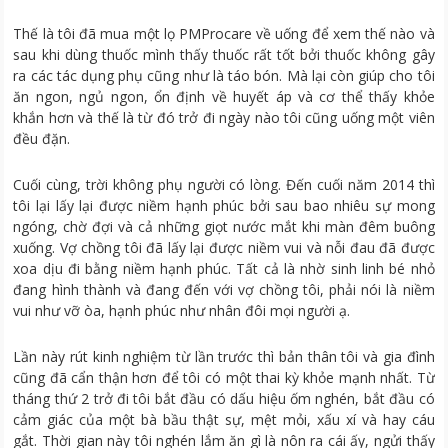
Thế là tôi đã mua một lọ PMProcare về uống để xem thế nào và
sau khi dùng thuốc mình thấy thuốc rất tốt bởi thuốc không gây
ra các tác dụng phụ cũng như là táo bón. Mà lại còn giúp cho tôi
ăn ngon, ngủ ngon, ổn định về huyết áp và cơ thể thấy khỏe
khắn hơn và thế là từ đó trở đi ngày nào tôi cũng uống một viên
đều đặn.
Cuối cùng, trời không phụ người có lòng. Đến cuối năm 2014 thì
tôi lại lấy lại được niềm hạnh phúc bởi sau bao nhiêu sự mong
ngóng, chờ đợi và cả những giọt nước mắt khi màn đêm buông
xuống. Vợ chồng tôi đã lấy lại được niềm vui và nỗi đau đã được
xoa dịu đi bằng niềm hạnh phúc. Tất cả là nhờ sinh linh bé nhỏ
đang hình thành và đang đến với vợ chồng tôi, phải nói là niềm
vui như vỡ òa, hạnh phúc như nhân đôi mọi người ạ.
Lần này rút kinh nghiệm từ lần trước thì bản thân tôi và gia đình
cũng đã cẩn thận hơn để tôi có một thai kỳ khỏe mạnh nhất. Từ
tháng thứ 2 trở đi tôi bắt đầu có dấu hiệu ốm nghén, bắt đầu có
cảm giác của một bà bầu thật sự, mệt mỏi, xấu xí và hay cáu
gắt. Thời gian này tôi nghén lắm ăn gì là nôn ra cái ấy, ngửi thấy