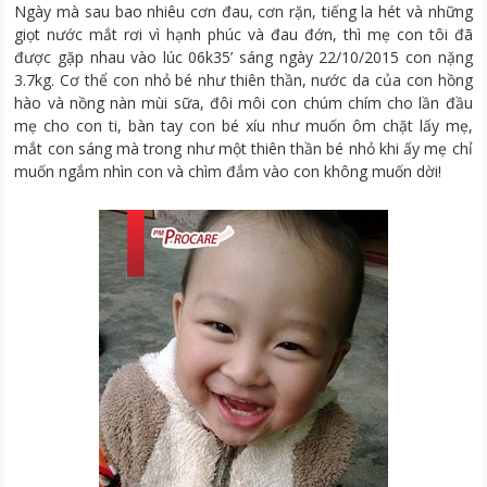
Ngày mà sau bao nhiêu cơn đau, cơn rặn, tiếng la hét và những
giọt nước mắt rơi vì hạnh phúc và đau đớn, thì mẹ con tôi đã
được gặp nhau vào lúc 06k35’ sáng ngày 22/10/2015 con nặng
3.7kg. Cơ thể con nhỏ bé như thiên thần, nước da của con hồng
hào và nồng nàn mùi sữa, đôi môi con chúm chím cho lần đầu
mẹ cho con ti, bàn tay con bé xíu như muốn ôm chặt lấy mẹ,
mắt con sáng mà trong như một thiên thần bé nhỏ khi ấy mẹ chỉ
muốn ngắm nhìn con và chìm đắm vào con không muốn dời!