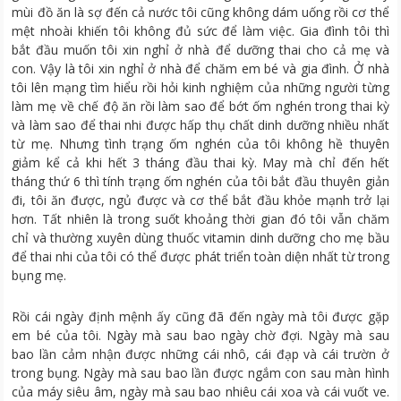
mùi đồ ăn là sợ đến cả nước tôi cũng không dám uống rồi cơ thể
mệt nhoài khiến tôi không đủ sức để làm việc. Gia đình tôi thì
bắt đầu muốn tôi xin nghỉ ở nhà để dưỡng thai cho cả mẹ và
con. Vậy là tôi xin nghỉ ở nhà để chăm em bé và gia đình. Ở nhà
tôi lên mạng tìm hiểu rồi hỏi kinh nghiệm của những người từng
làm mẹ về chế độ ăn rồi làm sao để bớt ốm nghén trong thai kỳ
và làm sao để thai nhi được hấp thụ chất dinh dưỡng nhiều nhất
từ mẹ. Nhưng tình trạng ốm nghén của tôi không hề thuyên
giảm kể cả khi hết 3 tháng đầu thai kỳ. May mà chỉ đến hết
tháng thứ 6 thì tính trạng ốm nghén của tôi bắt đầu thuyên giản
đi, tôi ăn được, ngủ được và cơ thể bắt đầu khỏe mạnh trở lại
hơn. Tất nhiên là trong suốt khoảng thời gian đó tôi vẫn chăm
chỉ và thường xuyên dùng thuốc vitamin dinh dưỡng cho mẹ bầu
để thai nhi của tôi có thể được phát triển toàn diện nhất từ trong
bụng mẹ.
Rồi cái ngày định mệnh ấy cũng đã đến ngày mà tôi được gặp
em bé của tôi. Ngày mà sau bao ngày chờ đợi. Ngày mà sau
bao lần cảm nhận được những cái nhô, cái đạp và cái trườn ở
trong bụng. Ngày mà sau bao lần được ngắm con sau màn hình
của máy siêu âm, ngày mà sau bao nhiêu cái xoa và cái vuốt ve.