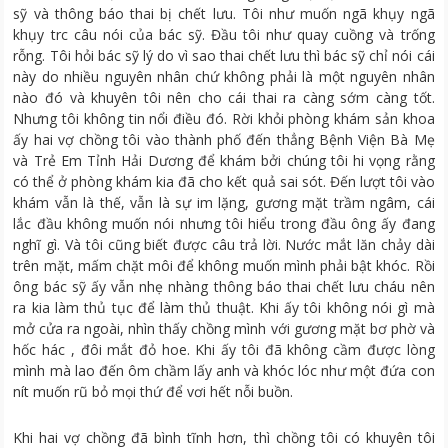
sỹ và thông báo thai bị chết lưu. Tôi như muốn ngã khụy ngã
khụy trc câu nói của bác sỹ. Đầu tôi như quay cuồng và trống
rỗng. Tôi hỏi bác sỹ lý do vì sao thai chết lưu thì bác sỹ chỉ nói cái
này do nhiều nguyên nhân chứ không phải là một nguyên nhân
nào đó và khuyên tôi nên cho cái thai ra càng sớm càng tốt.
Nhưng tôi không tin nổi điều đó. Rời khỏi phòng khám sản khoa
ấy hai vợ chồng tôi vào thành phố đến thẳng Bệnh Viện Bà Mẹ
và Trẻ Em Tỉnh Hải Dương để khám bởi chúng tôi hi vọng rằng
có thể ở phòng khám kia đã cho kết quả sai sót. Đến lượt tôi vào
khám vẫn là thế, vẫn là sự im lặng, gương mặt trầm ngâm, cái
lắc đầu không muốn nói nhưng tôi hiểu trong đầu ông ấy đang
nghĩ gì. Và tôi cũng biết được câu trả lời. Nước mắt lăn chảy dài
trên mặt, mấm chặt môi để không muốn mình phải bật khóc. Rồi
ông bác sỹ ấy vẫn nhẹ nhàng thông báo thai chết lưu cháu nên
ra kia làm thủ tục để làm thủ thuật. Khi ấy tôi không nói gì mà
mở cửa ra ngoài, nhìn thấy chồng mình với gương mặt bơ phờ và
hốc hác , đôi mắt đỏ hoe. Khi ấy tôi đã không cầm được lòng
mình mà lao đến ôm chầm lấy anh và khóc lóc như một đứa con
nít muốn rũ bỏ mọi thứ để vơi hết nỗi buồn.
Khi hai vợ chồng đã bình tĩnh hơn, thì chồng tôi có khuyên tôi