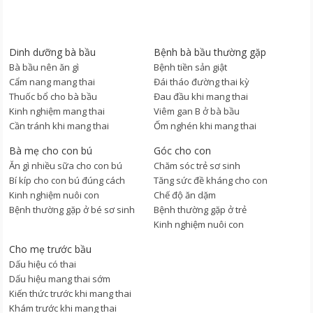
Dinh dưỡng bà bầu
Bệnh bà bầu thường gặp
Bà bầu nên ăn gì
Bệnh tiền sản giật
Cẩm nang mang thai
Đái tháo đường thai kỳ
Thuốc bổ cho bà bầu
Đau đầu khi mang thai
Kinh nghiệm mang thai
Viêm gan B ở bà bầu
Cần tránh khi mang thai
Ốm nghén khi mang thai
Bà mẹ cho con bú
Góc cho con
Ăn gì nhiều sữa cho con bú
Chăm sóc trẻ sơ sinh
Bí kíp cho con bú đúng cách
Tăng sức đề kháng cho con
Kinh nghiệm nuôi con
Chế độ ăn dặm
Bệnh thường gặp ở bé sơ sinh
Bệnh thường gặp ở trẻ
Kinh nghiệm nuôi con
Cho mẹ trước bầu
Dấu hiệu có thai
Dấu hiệu mang thai sớm
Kiến thức trước khi mang thai
Khám trước khi mang thai