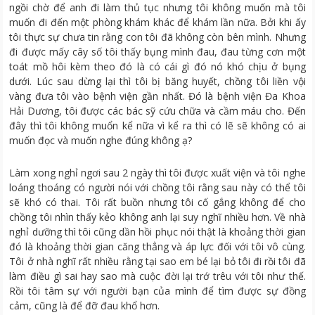
ngồi chờ để anh đi làm thủ tục nhưng tôi không muốn mà tôi
muốn đi đến một phòng khám khác để khám lần nữa. Bởi khi ấy
tôi thực sự chưa tin rằng con tôi đã không còn bên mình. Nhưng
đi được mấy cây số tôi thấy bụng mình đau, đau từng cơn một
toát mồ hôi kèm theo đó là có cái gì đó nó khó chịu ở bụng
dưới. Lúc sau dừng lại thì tôi bị băng huyết, chồng tôi liền vội
vàng đưa tôi vào bệnh viện gần nhất. Đó là bệnh viện Đa Khoa
Hải Dương, tôi được các bác sỹ cứu chữa và cầm máu cho. Đến
đây thì tôi không muổn kể nữa vì kể ra thì có lẽ sẽ không có ai
muốn đọc và muốn nghe đúng không ạ?
Làm xong nghỉ ngơi sau 2 ngày thì tôi được xuất viện và tôi nghe
loáng thoáng có người nói với chồng tôi rằng sau này có thể tôi
sẽ khó có thai. Tôi rất buồn nhưng tôi cố gắng không để cho
chồng tôi nhìn thấy kẻo không anh lại suy nghĩ nhiều hơn. Về nhà
nghỉ dưỡng thì tôi cũng dần hồi phục nói thật là khoảng thời gian
đó là khoảng thời gian căng thẳng và áp lực đối với tôi vô cùng.
Tôi ở nhà nghĩ rất nhiều rằng tại sao em bé lại bỏ tôi đi rồi tôi đã
làm điều gì sai hay sao mà cuộc đời lại trớ trêu với tôi như thế.
Rồi tôi tâm sự với người bạn của mình để tìm được sự đồng
cảm, cũng là để đỡ đau khổ hơn.