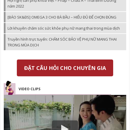
Hội nghị sản phụ khoa Việt – Pháp – Châu Á – Thái Bình Dương
năm 2022
[BÁO SK&ĐS] OMEGA 3 CHO BÀ BẦU – HIỂU ĐỦ ĐỂ CHỌN ĐÚNG
Lời khuyên chăm sóc sức khỏe phụ nữ mang thai trong mùa dịch
Truyền hình trực tuyến: CHĂM SÓC BẢO VỆ PHỤ NỮ MANG THAI
TRONG MÙA DỊCH
ĐẶT CÂU HỎI CHO CHUYÊN GIA
VIDEO CLIPS