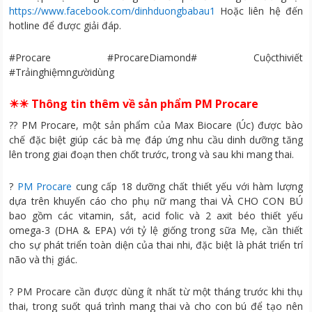
https://www.facebook.com/dinhduongbabau1
Hoặc liên hệ đến
hotline để được giải đáp.
#Procare #ProcareDiamond# Cuộcthiviết
#Trảinghiệmngườidùng
☀☀ Thông tin thêm về sản phẩm PM Procare
??️ PM Procare, một sản phẩm của Max Biocare (Úc) được bào
chế đặc biệt giúp các bà mẹ đáp ứng nhu cầu dinh dưỡng tăng
lên trong giai đoạn then chốt trước, trong và sau khi mang thai.
?
PM Procare
cung cấp 18 dưỡng chất thiết yếu với hàm lượng
dựa trên khuyến cáo cho phụ nữ mang thai VÀ CHO CON BÚ
bao gồm các vitamin, sắt, acid folic và 2 axit béo thiết yếu
omega-3 (DHA & EPA) với tỷ lệ giống trong sữa Mẹ, cần thiết
cho sự phát triển toàn diện của thai nhi, đặc biệt là phát triển trí
não và thị giác.
? PM Procare cần được dùng ít nhất từ một tháng trước khi thụ
thai, trong suốt quá trình mang thai và cho con bú để tạo nên