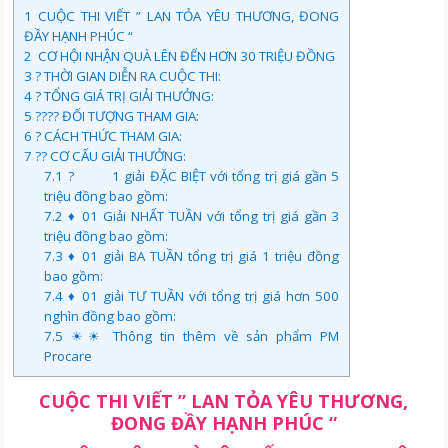
1
CUỘC THI VIẾT ” LAN TỎA YÊU THƯƠNG, ĐONG
ĐẦY HẠNH PHÚC “
2
CƠ HỘI NHẬN QUÀ LÊN ĐẾN HƠN 30 TRIỆU ĐỒNG
3
? THỜI GIAN DIỄN RA CUỘC THI:
4
? TỔNG GIÁ TRỊ GIẢI THƯỞNG:
5
?‍?‍?‍? ĐỐI TƯỢNG THAM GIA:
6
? CÁCH THỨC THAM GIA:
7
?? CƠ CẤU GIẢI THƯỞNG:
7.1
? 1 giải ĐẶC BIỆT với tổng trị giá gần 5
triệu đồng bao gồm:
7.2
♦ 01 Giải NHẤT TUẦN với tổng trị giá gần 3
triệu đồng bao gồm:
7.3
♦ 01 giải BA TUẦN tổng trị giá 1 triệu đồng
bao gồm:
7.4
♦ 01 giải TƯ TUẦN với tổng trị giá hơn 500
nghìn đồng bao gồm:
7.5
☀☀ Thông tin thêm về sản phẩm PM
Procare
CUỘC THI VIẾT ” LAN TỎA YÊU THƯƠNG,
ĐONG ĐẦY HẠNH PHÚC “