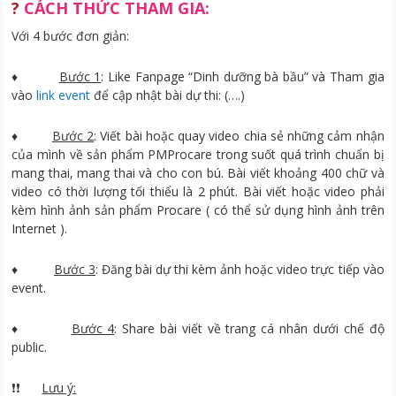
?
CÁCH THỨC THAM GIA:
Với 4 bước đơn giản:
♦
Bước 1
: Like Fanpage “Dinh dưỡng bà bầu” và Tham gia
vào
link event
để cập nhật bài dự thi: (….)
♦
Bước 2
: Viết bài hoặc quay video chia sẻ những cảm nhận
của mình về sản phẩm PMProcare trong suốt quá trình chuẩn bị
mang thai, mang thai và cho con bú. Bài viết khoảng 400 chữ và
video có thời lượng tối thiểu là 2 phút. Bài viết hoặc video phải
kèm hình ảnh sản phẩm Procare ( có thể sử dụng hình ảnh trên
Internet ).
♦
Bước 3
: Đăng bài dự thi kèm ảnh hoặc video trực tiếp vào
event.
♦
Bước 4
: Share bài viết về trang cá nhân dưới chế độ
public.
❗❗
Lưu ý: