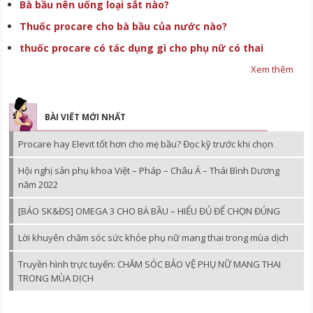
Bà bầu nên uống loại sắt nào?
Thuốc procare cho bà bầu của nước nào?
thuốc procare có tác dụng gì cho phụ nữ có thai
Xem thêm
BÀI VIẾT MỚI NHẤT
Procare hay Elevit tốt hơn cho mẹ bầu? Đọc kỹ trước khi chọn
Hội nghị sản phụ khoa Việt – Pháp – Châu Á – Thái Bình Dương
năm 2022
[BÁO SK&ĐS] OMEGA 3 CHO BÀ BẦU – HIỂU ĐỦ ĐỂ CHỌN ĐÚNG
Lời khuyên chăm sóc sức khỏe phụ nữ mang thai trong mùa dịch
Truyền hình trực tuyến: CHĂM SÓC BẢO VỆ PHỤ NỮ MANG THAI
TRONG MÙA DỊCH