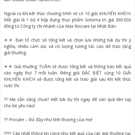
Ngoài ra khi kết thúc chương trình sẽ có 10 giải KHUYẾN KHÍCH:
Mỗi giải là 1 bộ 4 hộp đựng thực phẩm Sistema trị giá 300.000
đồng từ Công ty chi nhánh của Max Biocare tại Nhật Bản.
☀☀ Ban tổ chức sẽ tổng kết và chọn lựa những bài dự thi ý
nghĩa, nhiều cảm xúc và có lượng tương tác cao để trao tặng
giải thưởng.
☀☀ Giải thưởng TUẦN sẽ được tổng kết và thông báo kết quả
vào ngày thứ 7 mỗi tuần. Riêng giải ĐẶC BIỆT cùng 10 GIẢI
KHUYẾN KHÍCH sẽ được tổng kết và trao giải sau khi kết thúc
cuộc thi.
?? Mẹ sẵn sàng chưa? Viết bài dự thi ngay để săn quà liền tay
cho bé yêu nào!
?? Procare – Đủ đầy như tình thương của mẹ!
?‍??‍? Cập nhật thông tin cũng như kết quả của các giải thưởng tại: