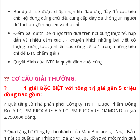
Bài dự thi sẽ được chấp nhận khi đáp ứng đầy đủ các tiêu
chí: Nội dung đúng chủ đề, cung cấp đầy đủ thông tin người
dự thi bao gồm họ tên và địa chỉ.
Điểm bài dự thi sẽ được tính dựa trên nội dung thực tế, hấp
dẫn và nhiều cảm xúc… ( khuyến khích những bài viết có
lượng tương tác tự nhiên cao cũng sẽ là 1 trong những tiêu
chí để BTC chấm giải )
Quyết định của BTC là quyết định cuối cùng.
??
CƠ CẤU GIẢI THƯỞNG:
? 1 giải ĐẶC BIỆT với tổng trị giá gần 5 triệu
đồng bao gồm:
? Quà tặng từ nhà phân phối Công ty TNHH Dược Phẩm Đông
Đô: 5 LỌ PM PROCARE + 5 LỌ PM PROCARE DIAMOND trị giá
2.750.000 đồng.
? Quà tặng từ Công ty chi nhánh của Max Biocare tại Nhật Bản:
1 nồi áp suất điện Philips trị giá 2.149.000 đồng và một món quà