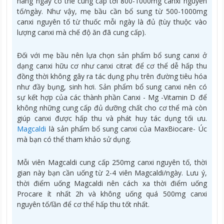
hàng ngày có thể cung cấp tới 800-1000mg canxi nguyên
tố/ngày. Như vậy, mẹ bầu cần bổ sung từ 500-1000mg
canxi nguyên tố từ thuốc mỗi ngày là đủ (tùy thuộc vào
lượng canxi mà chế độ ăn đã cung cấp).
Đối với mẹ bầu nên lựa chọn sản phẩm bổ sung canxi ở
dạng canxi hữu cơ như canxi citrat để cơ thể dễ hấp thu
đồng thời không gây ra tác dụng phụ trên đường tiêu hóa
như đầy bụng, sinh hơi. Sản phẩm bổ sung canxi nên có
sự kết hợp của các thành phần Canxi - Mg -Vitamin D để
không những cung cấp đủ dưỡng chất cho cơ thể mà còn
giúp canxi được hấp thu và phát huy tác dụng tối ưu.
Magcaldi
là sản phẩm bổ sung canxi của MaxBiocare- Úc
mà bạn có thể tham khảo sử dụng.
Mỗi viên Magcaldi cung cấp 250mg canxi nguyên tố, thời
gian này bạn cần uống từ 2-4 viên Magcaldi/ngày. Lưu ý,
thời điểm uống Magcaldi nên cách xa thời điểm uống
Procare ít nhất 2h và không uống quá 500mg canxi
nguyên tố/lần để cơ thể hấp thu tốt nhất.