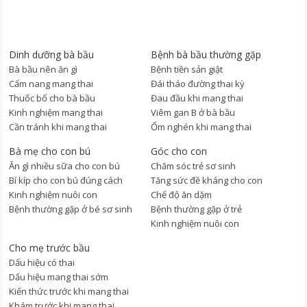
Dinh dưỡng bà bầu
Bệnh bà bầu thường gặp
Bà bầu nên ăn gì
Bệnh tiền sản giật
Cẩm nang mang thai
Đái tháo đường thai kỳ
Thuốc bổ cho bà bầu
Đau đầu khi mang thai
Kinh nghiệm mang thai
Viêm gan B ở bà bầu
Cần tránh khi mang thai
Ốm nghén khi mang thai
Bà mẹ cho con bú
Góc cho con
Ăn gì nhiều sữa cho con bú
Chăm sóc trẻ sơ sinh
Bí kíp cho con bú đúng cách
Tăng sức đề kháng cho con
Kinh nghiệm nuôi con
Chế độ ăn dặm
Bệnh thường gặp ở bé sơ sinh
Bệnh thường gặp ở trẻ
Kinh nghiệm nuôi con
Cho mẹ trước bầu
Dấu hiệu có thai
Dấu hiệu mang thai sớm
Kiến thức trước khi mang thai
Khám trước khi mang thai