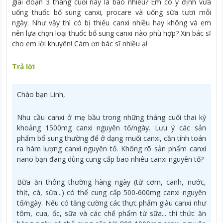
giai đoạn 3 tháng cuối này là bao nhiêu? Em có ý định vừa
uống thuốc bổ sung canxi, procare và uống sữa tươi mỗi
ngày. Như vậy thì có bị thiếu canxi nhiều hay không và em
nên lựa chọn loại thuốc bổ sung canxi nào phù hợp? Xin bác sĩ
cho em lời khuyên! Cám ơn bác sĩ nhiều ạ!
Trả lời
Chào bạn Linh,
Nhu cầu canxi ở mẹ bầu trong những tháng cuối thai kỳ
khoảng 1500mg canxi nguyên tố/ngày. Lưu ý các sản
phẩm bổ sung thường để ở dạng muối canxi, cần tính toán
ra hàm lượng canxi nguyên tố. Không rõ sản phẩm canxi
nano bạn đang dùng cung cấp bao nhiêu canxi nguyên tố?
Bữa ăn thông thường hàng ngày (từ cơm, canh, nước,
thịt, cá, sữa...) có thể cung cấp 500-600mg canxi nguyên
tố/ngày. Nếu có tăng cường các thực phẩm giàu canxi như
tôm, cua, ốc, sữa và các chế phẩm từ sữa... thì thức ăn