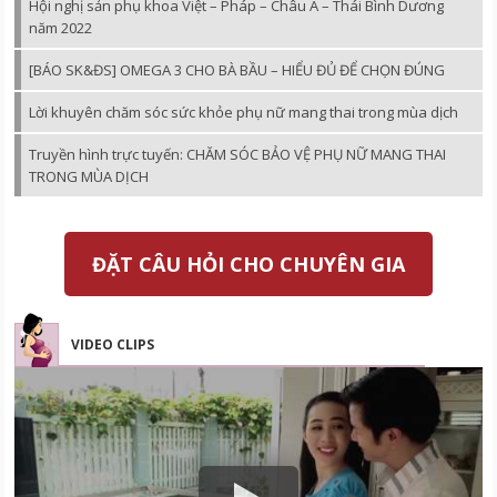
Hội nghị sản phụ khoa Việt – Pháp – Châu Á – Thái Bình Dương
năm 2022
[BÁO SK&ĐS] OMEGA 3 CHO BÀ BẦU – HIỂU ĐỦ ĐỂ CHỌN ĐÚNG
Lời khuyên chăm sóc sức khỏe phụ nữ mang thai trong mùa dịch
Truyền hình trực tuyến: CHĂM SÓC BẢO VỆ PHỤ NỮ MANG THAI
TRONG MÙA DỊCH
ĐẶT CÂU HỎI CHO CHUYÊN GIA
VIDEO CLIPS