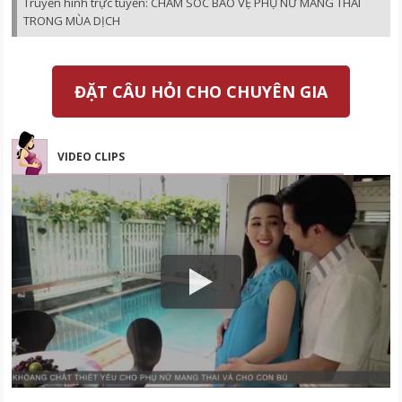
Truyền hình trực tuyến: CHĂM SÓC BẢO VỆ PHỤ NỮ MANG THAI
TRONG MÙA DỊCH
ĐẶT CÂU HỎI CHO CHUYÊN GIA
VIDEO CLIPS