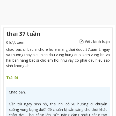
thai 37 tuần
Viết bình luận
0 lượt xem
chao bac si .bac si cho e ho e mang thai duoc 37tuan 2 ngay
va thuong thay bieu hien dau vung bung duoi kem vung kin va
hai ben hang bac si cho em hoi nhu vay co phai dau hieu sap
sinh khong ah
Trả lời
Chào bạn,
Gần tới ngày sinh nở, thai nhi có xu hướng di chuyển
xuống vùng bụng dưới để chuẩn bị sẵn sàng cho thời khắc
chào đời. Thai càng lớn, sức nặng càng nhiều càng tạo