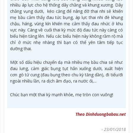
nhiều áp lực cho hệ thống dây chằng và khung xương. Dây
chằng vụng dưới, kéo căng để nâng đỡ thai nhi sẽ khiến
mẹ bầu cảm thấy đau tức bụng, áp lực thai nhi đè khung
chậu, háng, vùng kín khiến mẹ cảm thấy đau nhức ở khu
vực này. Càng về cuối thai kỳ mức độ đau tức này càng có
biểu hiện tăng lên. Nếu các biểu hiện này không rầm rộ mà
chỉ ở mức nhẹ nhàng thì bạn có thể yên tâm tiếp tục
dưỡng thai.
Một số dấu hiệu chuyển dạ mà nhiều mẹ bầu chia sẻ như:
đau lưng, cảm giác bụng tụt hẳn xuống dưới, xuất hiện
cơn gò tử cung (đau bụng theo chu kỳ tăng dần), đi tiểu/đi
ngoài nhiều lần, ra dịch âm đạo, ra nước ối,...
Chúc bạn một thai kỳ mạnh khỏe, mẹ tròn con vuông!
Theo Dinhduongbabau.net
-
23/01/2018