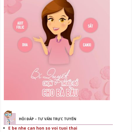
HỎI ĐÁP – TƯ VẤN TRỰC TUYẾN
E be nhe can hon so voi tuoi thai