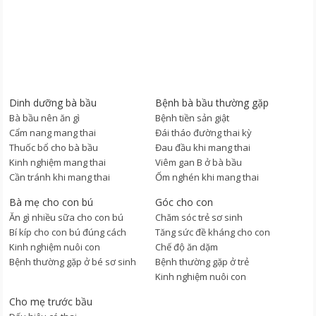
Dinh dưỡng bà bầu
Bệnh bà bầu thường gặp
Bà bầu nên ăn gì
Bệnh tiền sản giật
Cẩm nang mang thai
Đái tháo đường thai kỳ
Thuốc bổ cho bà bầu
Đau đầu khi mang thai
Kinh nghiệm mang thai
Viêm gan B ở bà bầu
Cần tránh khi mang thai
Ốm nghén khi mang thai
Bà mẹ cho con bú
Góc cho con
Ăn gì nhiều sữa cho con bú
Chăm sóc trẻ sơ sinh
Bí kíp cho con bú đúng cách
Tăng sức đề kháng cho con
Kinh nghiệm nuôi con
Chế độ ăn dặm
Bệnh thường gặp ở bé sơ sinh
Bệnh thường gặp ở trẻ
Kinh nghiệm nuôi con
Cho mẹ trước bầu