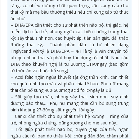
rằng, có nhiều dưỡng chất quan trọng cần cung cấp cho
thai kỳ mà mẹ bầu thường thiếu nếu chỉ cung cấp từ thức
ăn như:
– DHA/EPA cần thiết cho sự phát triển não bộ, thị giác, hệ
miễn dịch của trẻ; phòng ngừa các biến chứng trong thai
kỳ: sảy thai, sinh non, cao huyết áp, tiền sản giất, đái tháo
đường thai kỳ,… Thành phần dầu cá tự nhiên dạng
Triglycerid với tỷ lệ DHA/EPA ~ 4/1 là tỷ lệ vận chuyển tối
ưu qua nhau thai và phát huy tác dụng tốt nhất. Nhu cầu
DHA theo khuyến nghị là từ 200mg DHA/ngày (bao gồm
từ thức ăn và thuốc bổ sung)
– Acid folic ngăn ngừa khuyết tật ống thần kinh, cần thiết
cho quá trình tạo máu và phân chia tế bào. Phụ nữ mang
thai cần bổ sung 400-600mcg acid folic/ngày là đủ
– Sắt giúp tạo máu, phòng sảy thai, sinh non, suy dinh
dưỡng bào thai,… Phụ nữ mang thai cần bổ sung trung
bình khoảng 27-30mg sắt nguyên tố/ngày.
– Canxi: cần thiết cho sự phát triển hệ xương – răng của
trẻ, phòng ngừa chứng loãng xương cho mẹ sau này…
– I-ốt giúp phát triển não bộ, tuyến giáp của trẻ, ngăn
ngừa các rối loạn do thiếu I-ốt: chứng đần độn, chậm phát