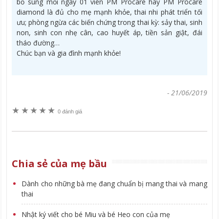
bổ sung mỗi ngày 01 viên PM Procare hay PM Procare
diamond là đủ cho mẹ mạnh khỏe, thai nhi phát triển tối
ưu; phòng ngừa các biến chứng trong thai kỳ: sảy thai, sinh
non, sinh con nhẹ cân, cao huyết áp, tiền sản giật, đái
tháo đường…
Chúc bạn và gia đình mạnh khỏe!
-
21/06/2019
★
★
★
★
★
0 đánh giá
Chia sẻ của mẹ bầu
Dành cho những bà mẹ đang chuẩn bị mang thai và mang
thai
Nhật ký viết cho bé Miu và bé Heo con của mẹ