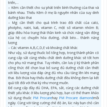
triển,…
– Kẽm: cần thiết cho sự phát triển bình thường của thai và
bánh nhau. Thiếu Kẽm ở mẹ là nguyên nhân của suy dinh
dưỡng bào thai
– Mg: cần thiết cho quá trình trao đổi chất của calci,
photpho, natri, kali, vitamin C, một số vitamin nhóm B;
giúp điều hòa trạng thái thần kinh và chức năng vận động
của hệ cơ; chuyển hóa đường, chất béo… thành năng
lượng
– Các vitamin A,B,C,D,E và khoáng chất khác
Như vậy, sử dụng thuốc bổ tổng hợp, trong thành phần có
cung cấp sắt cùng nhiều chất dinh dưỡng khác sẽ tốt hơn
cho phụ nữ mang thai. Tuy nhiên, cần lưu ý kỹ thành phần
công thức để chọn loại bổ sung đủ dưỡng chất cần thiết
với liều lượng vừa đáp ứng đủ nhu cầu tăng lên khi mang
thai. Bởi thừa hay thiếu dưỡng chất đều không đem lại kết
quả tốt đối với thai kỳ như mong muốn.
Để cung cấp đầy đủ DHA, EPA, sắt, cùng các dưỡng chất
thiết yếu khác ở liều lượng phù hợp, bạn có thể tham khảo
sử dụng thuốc
PM Procare
hay
PM Procare diamond
mỗi
ngày. Cùng với tăng cường chế độ ăn, lúc này bạn chỏ cần