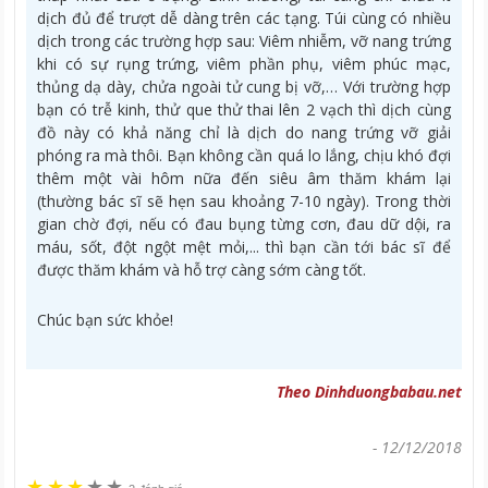
dịch đủ để trượt dễ dàng trên các tạng. Túi cùng có nhiều
dịch trong các trường hợp sau: Viêm nhiễm, vỡ nang trứng
khi có sự rụng trứng, viêm phần phụ, viêm phúc mạc,
thủng dạ dày, chửa ngoài tử cung bị vỡ,… Với trường hợp
bạn có trễ kinh, thử que thử thai lên 2 vạch thì dịch cùng
đồ này có khả năng chỉ là dịch do nang trứng vỡ giải
phóng ra mà thôi. Bạn không cần quá lo lắng, chịu khó đợi
thêm một vài hôm nữa đến siêu âm thăm khám lại
(thường bác sĩ sẽ hẹn sau khoảng 7-10 ngày). Trong thời
gian chờ đợi, nếu có đau bụng từng cơn, đau dữ dội, ra
máu, sốt, đột ngột mệt mỏi,... thì bạn cần tới bác sĩ để
được thăm khám và hỗ trợ càng sớm càng tốt.
Chúc bạn sức khỏe!
Theo Dinhduongbabau.net
-
12/12/2018
★
★
★
★
★
★