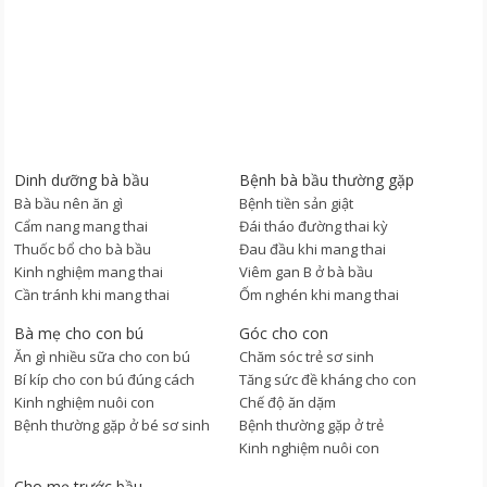
Dinh dưỡng bà bầu
Bệnh bà bầu thường gặp
Bà bầu nên ăn gì
Bệnh tiền sản giật
Cẩm nang mang thai
Đái tháo đường thai kỳ
Thuốc bổ cho bà bầu
Đau đầu khi mang thai
Kinh nghiệm mang thai
Viêm gan B ở bà bầu
Cần tránh khi mang thai
Ốm nghén khi mang thai
Bà mẹ cho con bú
Góc cho con
Ăn gì nhiều sữa cho con bú
Chăm sóc trẻ sơ sinh
Bí kíp cho con bú đúng cách
Tăng sức đề kháng cho con
Kinh nghiệm nuôi con
Chế độ ăn dặm
Bệnh thường gặp ở bé sơ sinh
Bệnh thường gặp ở trẻ
Kinh nghiệm nuôi con
Cho mẹ trước bầu