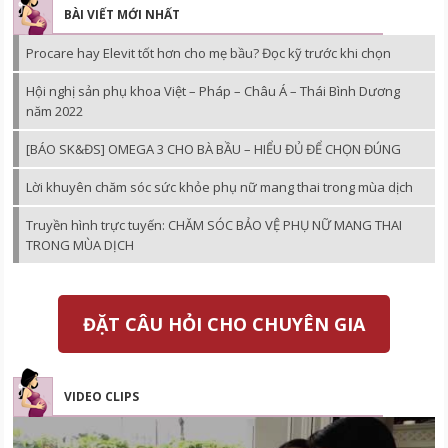
BÀI VIẾT MỚI NHẤT
Procare hay Elevit tốt hơn cho mẹ bầu? Đọc kỹ trước khi chọn
Hội nghị sản phụ khoa Việt – Pháp – Châu Á – Thái Bình Dương
năm 2022
[BÁO SK&ĐS] OMEGA 3 CHO BÀ BẦU – HIỂU ĐỦ ĐỂ CHỌN ĐÚNG
Lời khuyên chăm sóc sức khỏe phụ nữ mang thai trong mùa dịch
Truyền hình trực tuyến: CHĂM SÓC BẢO VỆ PHỤ NỮ MANG THAI
TRONG MÙA DỊCH
ĐẶT CÂU HỎI CHO CHUYÊN GIA
VIDEO CLIPS