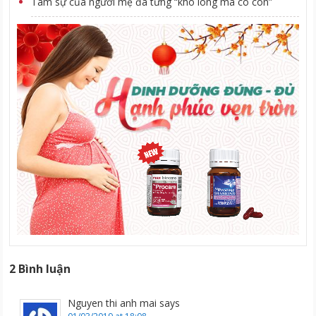
Tâm sự của người mẹ đã từng “khó lòng mà có con”
2 Bình luận
Nguyen thi anh mai
says