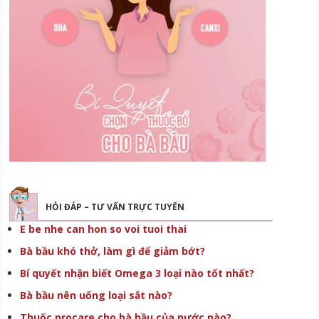
HỎI ĐÁP – TƯ VẤN TRỰC TUYẾN
E be nhe can hon so voi tuoi thai
Bà bầu khó thở, làm gì để giảm bớt?
Bí quyết nhận biết Omega 3 loại nào tốt nhất?
Bà bầu nên uống loại sắt nào?
Thuốc procare cho bà bầu của nước nào?