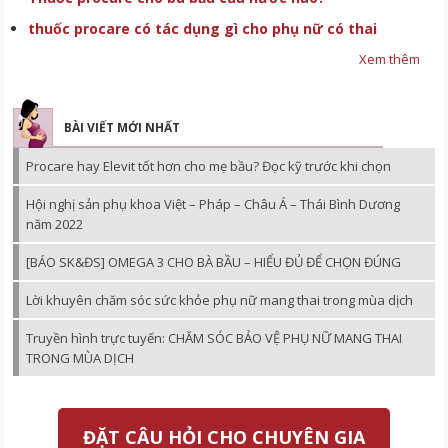
thuốc procare có tác dụng gì cho phụ nữ có thai
Xem thêm
BÀI VIẾT MỚI NHẤT
Procare hay Elevit tốt hơn cho mẹ bầu? Đọc kỹ trước khi chọn
Hội nghị sản phụ khoa Việt – Pháp – Châu Á – Thái Bình Dương
năm 2022
[BÁO SK&ĐS] OMEGA 3 CHO BÀ BẦU – HIỂU ĐỦ ĐỂ CHỌN ĐÚNG
Lời khuyên chăm sóc sức khỏe phụ nữ mang thai trong mùa dịch
Truyền hình trực tuyến: CHĂM SÓC BẢO VỆ PHỤ NỮ MANG THAI
TRONG MÙA DỊCH
ĐẶT CÂU HỎI CHO CHUYÊN GIA