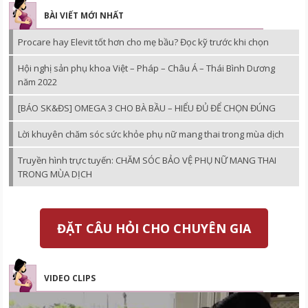
BÀI VIẾT MỚI NHẤT
Procare hay Elevit tốt hơn cho mẹ bầu? Đọc kỹ trước khi chọn
Hội nghị sản phụ khoa Việt – Pháp – Châu Á – Thái Bình Dương
năm 2022
[BÁO SK&ĐS] OMEGA 3 CHO BÀ BẦU – HIỂU ĐỦ ĐỂ CHỌN ĐÚNG
Lời khuyên chăm sóc sức khỏe phụ nữ mang thai trong mùa dịch
Truyền hình trực tuyến: CHĂM SÓC BẢO VỆ PHỤ NỮ MANG THAI
TRONG MÙA DỊCH
ĐẶT CÂU HỎI CHO CHUYÊN GIA
VIDEO CLIPS