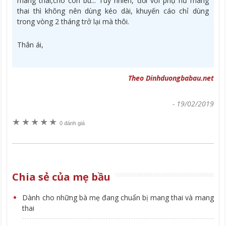
mang thai,cho con bú... Tuy nhiên, đối với phụ nữ mang
thai thì không nên dùng kéo dài, khuyến cáo chỉ dùng
trong vòng 2 tháng trở lại mà thôi.
Thân ái,
Theo Dinhduongbabau.net
-
19/02/2019
★
★
★
★
★
0 đánh giá
Chia sẻ của mẹ bầu
Dành cho những bà mẹ đang chuẩn bị mang thai và mang
thai