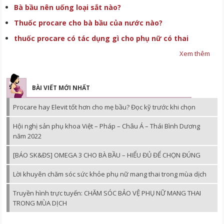
Bà bầu nên uống loại sắt nào?
Thuốc procare cho bà bầu của nước nào?
thuốc procare có tác dụng gì cho phụ nữ có thai
Xem thêm
BÀI VIẾT MỚI NHẤT
Procare hay Elevit tốt hơn cho mẹ bầu? Đọc kỹ trước khi chọn
Hội nghị sản phụ khoa Việt – Pháp – Châu Á – Thái Bình Dương
năm 2022
[BÁO SK&ĐS] OMEGA 3 CHO BÀ BẦU – HIỂU ĐỦ ĐỂ CHỌN ĐÚNG
Lời khuyên chăm sóc sức khỏe phụ nữ mang thai trong mùa dịch
Truyền hình trực tuyến: CHĂM SÓC BẢO VỆ PHỤ NỮ MANG THAI
TRONG MÙA DỊCH