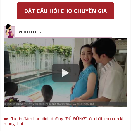
ĐẶT CÂU HỎI CHO CHUYÊN GIA
VIDEO CLIPS
Tự tin đảm bảo dinh dưỡng “ĐỦ-ĐÚNG” tốt nhất cho con khi
mang thai