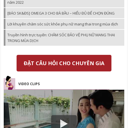
năm 2022
[BÁO SK&ĐS] OMEGA 3 CHO BÀ BẦU – HIỂU ĐỦ ĐỂ CHỌN ĐÚNG
Lời khuyên chăm sóc sức khỏe phụ nữ mang thai trong mùa dịch
Truyền hình trực tuyến: CHĂM SÓC BẢO VỆ PHỤ NỮ MANG THAI
TRONG MÙA DỊCH
ĐẶT CÂU HỎI CHO CHUYÊN GIA
VIDEO CLIPS