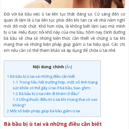
Đối với bà bầu việc ù tai liên tục thât đáng sợ. Cứ sáng đến cơ
quan đi làm là ù tai liên tục phải đến khi tan ca về nhà nằm nghỉ
mới đỡ một chút. Khổ hơn nữa, là không biết làm sao mà mình
bị ù tai. Hiểu được nỗi khổ này của mẹ bầu, hôm nay Dinh dưỡng
bà bầu sẽ chia sẻ những kiến thức cần thiết về chứng ù tai khi
mang thai và những biện pháp giúp giảm ù tai hiệu quả. Các chị
em nếu cần có thể tham khảo và áp dụng để chữa ù tai nhé.
Nội dung chính
[
Ẩn
]
1
Bà bầu bị ù tai và những điều cần biết
1.1
Trong hầu hết trường hợp, một số tình trạng
sức khỏe có thể gây ù tai ở bà bầu, bao gồm:
1.2
Bà bầu bị ù tai nên đi khám ở đâu?
1.3
Uống thuốc điều trị ù tai khi mang thai có sao
không?
2
Một số biện pháp giúp bà bầu giảm ù tai
Bà bầu bị ù tai và những điều cần biết