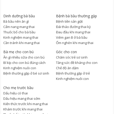
Dinh dưỡng bà bầu
Bệnh bà bầu thường gặp
Bà bầu nên ăn gì
Bệnh tiền sản giật
Cẩm nang mang thai
Đái tháo đường thai kỳ
Thuốc bổ cho bà bầu
Đau đầu khi mang thai
Kinh nghiệm mang thai
Viêm gan B ở bà bầu
Cần tránh khi mang thai
Ốm nghén khi mang thai
Bà mẹ cho con bú
Góc cho con
Ăn gì nhiều sữa cho con bú
Chăm sóc trẻ sơ sinh
Bí kíp cho con bú đúng cách
Tăng sức đề kháng cho con
Kinh nghiệm nuôi con
Chế độ ăn dặm
Bệnh thường gặp ở bé sơ sinh
Bệnh thường gặp ở trẻ
Kinh nghiệm nuôi con
Cho mẹ trước bầu
Dấu hiệu có thai
Dấu hiệu mang thai sớm
Kiến thức trước khi mang thai
Khám trước khi mang thai