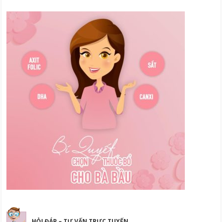
HỎI ĐÁP – TƯ VẤN TRỰC TUYẾN