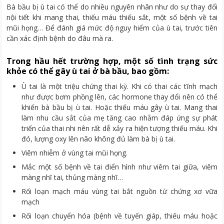
Bà bầu bị ù tai có thể do nhiều nguyên nhân như do sự thay đổi
nội tiết khi mang thai, thiếu máu thiếu sắt, một số bệnh về tai
mũi họng… Để đánh giá mức độ nguy hiểm của ù tai, trước tiên
cần xác định bệnh do đâu mà ra.
Trong hầu hết trường hợp, một số tình trạng sức
khỏe có thể gây ù tai ở bà bầu, bao gồm:
Ù tai là một triệu chứng thai kỳ. Khi có thai các tĩnh mạch
như được bơm phồng lên, các hormone thay đổi nên có thể
khiến bà bầu bị ù tai. Hoặc thiếu máu gây ù tai. Mang thai
làm nhu cầu sắt của mẹ tăng cao nhằm đáp ứng sự phát
triển của thai nhi nên rất dễ xảy ra hiện tượng thiếu máu. Khi
đó, lượng oxy lên não không đủ làm bà bị ù tai.
Viêm nhiễm ở vùng tai mũi họng.
Mắc một số bệnh về tai điển hình như viêm tai giữa, viêm
màng nhĩ tai, thủng màng nhĩ…
Rối loạn mạch máu vùng tai bắt nguồn từ chứng xơ vữa
mạch
Rối loạn chuyển hóa (bệnh về tuyến giáp, thiếu máu hoặc