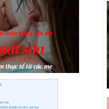
n
]
các mẹ
ình là kiên trì cho con bú