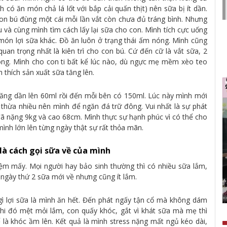
 có ăn món chả lá lốt với bắp cải quấn thịt) nên sữa bị ít dần.
con bú đùng một cái mỗi lần vắt còn chưa đủ tráng bình. Nhưng
 và cùng mình tìm cách lấy lại sữa cho con. Mình tích cực uống
 món lợi sữa khác. Đồ ăn luôn ở trạng thái ấm nóng. Mình cũng
an trọng nhất là kiên trì cho con bú. Cứ đến cữ là vắt sữa, 2
hông. Mình cho con ti bất kể lúc nào, dù ngực mẹ mềm xèo teo
h thích sản xuất sữa tăng lên.
 tăng dần lên 60ml rồi đến mỗi bên có 150ml. Lúc này mình mới
hừa nhiều nên mình để ngăn đá trữ đông. Vui nhất là sự phát
đã nặng 9kg và cao 68cm. Mình thực sự hạnh phúc vì có thể cho
nh lớn lên từng ngày thật sự rất thỏa mãn.
à cách gọi sữa về của mình
ệm mấy. Mọi người hay bảo sinh thường thì có nhiều sữa lắm,
ngày thứ 2 sữa mới về nhưng cũng ít lắm.
gì lợi sữa là mình ăn hết. Đến phát ngấy tận cổ mà không dám
 Khi đó mệt mỏi lắm, con quấy khóc, gắt vì khát sữa mà mẹ thì
là khóc ầm lên. Kết quả là mình stress nặng mất ngủ kéo dài,