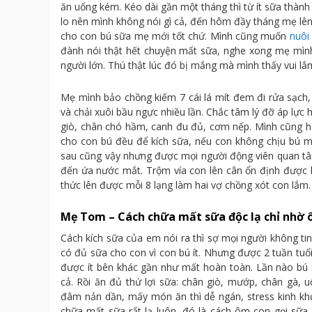
ăn uống kém. Kéo dài gần một tháng thì từ ít sữa thàn
lo nên mình không nói gì cả, đến hôm đầy tháng mẹ lên
cho con bú sữa mẹ mới tốt chứ. Mình cũng muốn
nuôi
đành nói thật hết chuyện mất sữa, nghe xong mẹ mình
người lớn. Thú thật lúc đó bị mắng mà mình thấy vui lắm
Mẹ mình bảo chồng kiếm 7 cái lá mít đem đi rửa sạch,
và chải xuôi bầu ngực nhiều lần. Chắc tâm lý đỡ áp l
giò, chân chó hầm, canh đu đủ, cơm nếp. Mình cũng 
cho con bú đều để kích sữa, nếu con không chịu bú mì
sau cũng vậy nhưng được mọi người động viên quan tâm
đến ứa nước mắt. Trộm vía con lên cân ổn định được
thức lên được mỗi 8 lạng làm hai vợ chồng xót con lắm.
Mẹ Tom – Cách chữa mất sữa độc lạ chỉ nhờ 
Cách kích sữa của em nói ra thì sợ mọi người không t
có đủ sữa cho con vì con bú ít. Nhưng được 2 tuần tuổ
được ít bên khác gần như mất hoàn toàn. Lần nào bú
cả. Rồi ăn đủ thứ lợi sữa: chân giò, mướp, chân gà
đâm nản dần, mấy món ăn thì dễ ngán, stress kinh kh
chữa mất sữa rất lạ luôn, đó là cách ôm con gọi sữa 