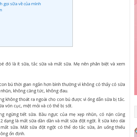
h gọi sữa về của mình
on
 đó là ít sữa, tắc sữa và mất sữa. Mẹ nên phân biệt và xem
g, con bú thời gian ngắn hơn bình thường vì không có thấy có sữa
m nhũn, không căng tức, không đau.
g không thoát ra ngoài cho con bú được vì ống dẫn sữa bị tắc.
a vón cục, mệt mỏi và có thể bị sốt.
ng ngừng tiết sữa. Bầu ngực của mẹ xẹp nhũn, có nặn cũng
2 dạng là mất sữa dần dần và mất sữa đột ngột. Ít sữa kéo dài
 mất sữa. Mất sữa đột ngột có thể do tắc sữa, ăn uống thiếu
hông ổn định.