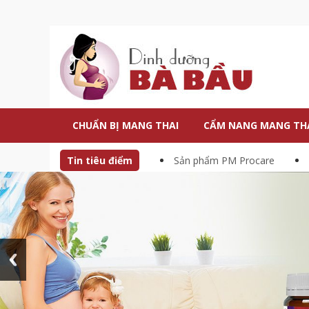
CHUẨN BỊ MANG THAI
CẨM NANG MANG TH
Tin tiêu điểm
Sản phẩm PM Procare