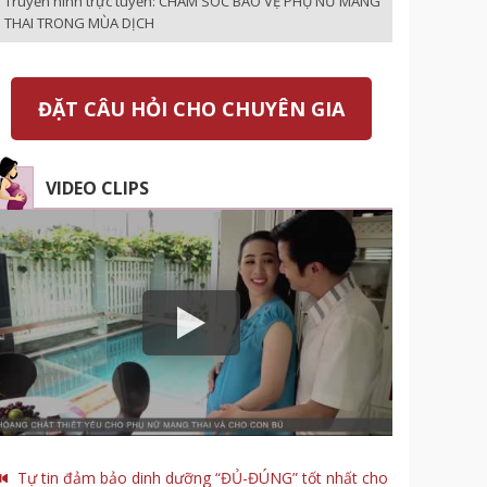
Truyền hình trực tuyến: CHĂM SÓC BẢO VỆ PHỤ NỮ MANG
THAI TRONG MÙA DỊCH
ĐẶT CÂU HỎI CHO CHUYÊN GIA
VIDEO CLIPS
Tự tin đảm bảo dinh dưỡng “ĐỦ-ĐÚNG” tốt nhất cho