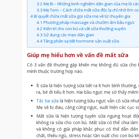
3.2
Mẹ Bi – Những kinh nghiệm dân gian của mẹ là các
3.3
Mẹ Tom – Cách chữa mất sữa độc lạ chỉ nhờ ôm c
4
Bí quyết chữa mất sữa gọi sữa mẹ về từ chuyên gia
4.1
Phương pháp massage và chườm ấm bầu ngực
4.2
Kiên trì cho con bú và vắt sữa thường xuyên
4.3
Sử dụng các mẹo dân gian
4.4
Tăng phản xạ tiết hormone sản xuất sữa
Giúp mẹ hiểu hơn về vấn đề mất sữa
Có 3 vấn đề thường gặp khiến mẹ không đủ sữa cho bé
mình thuộc trường hợp nào.
Ít sữa là hiện tượng sữa tiết ra ít hơn bình thườn
ra, bé đi tiểu ít hơn. Hai bầu ngực mẹ sờ thấy mề
Tắc tia sữa
là hiện tượng bầu ngực vẫn có sữa nhưn
Mẹ sẽ bị đau, căng cứng ngực, xuất hiện các cục sữ
Mất sữa là hiện tượng tuyến sữa ngưng hoạt độ
không ra sữa cho con bú. Mất sữa có thể chia làm 
và không có giải pháp khắc phục có thể dẫn đến
chất, thiếu ngủ, stress hoặc tần suất cho con bú k