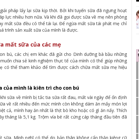
iải pháp lấy lại sữa kịp thời. Bởi khi tuyến sữa đã ngưng hoạt
 áp lực nhiều hơn nữa. Và khi đã gọi được sữa về mẹ nên phòng
hay mất sữa đều có thể tái lại. Để ngừa mất sữa tái phát mẹ chỉ
uá trình sản xuất sữa của mình là được.
ữa mất sữa của các mẹ
on bú, các chị em khác đã gửi cho Dinh dưỡng bà bầu những
muốn chia sẻ kinh nghiệm thực tế của mình có thể giúp những
mẹ có thể tham khảo để tìm được cách chữa mất sữa mẹ hiệu
của mình là kiên trì cho con bú
hi sữa về mình bị tắc tia sữa rất đau, mất vài ngày để ổn định
 sữa về rất nhiều đến mức mình còn không dám ăn mấy món lợi
ệt cả, mình hay ăn nhất là thịt bò kho hoặc có gì ăn nấy. Thích
ầy tháng là 5,1 kg. Trộm vía bé rất cứng cáp tháng đầu tiên đã
 sữa. Mình nghĩ có thể do bản thân không cẩn thận kiêng cữ