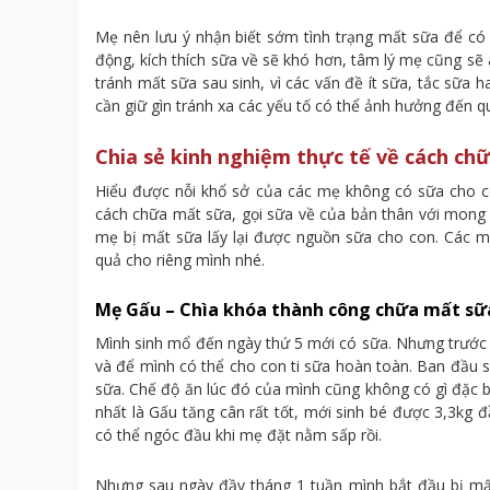
Mẹ nên lưu ý nhận biết sớm tình trạng mất sữa để có g
động, kích thích sữa về sẽ khó hơn, tâm lý mẹ cũng sẽ
tránh mất sữa sau sinh, vì các vấn đề ít sữa, tắc sữa 
cần giữ gìn tránh xa các yếu tố có thể ảnh hưởng đến q
Chia sẻ kinh nghiệm thực tế về cách ch
Hiểu được nỗi khổ sở của các mẹ không có sữa cho c
cách chữa mất sữa, gọi sữa về của bản thân với mong 
mẹ bị mất sữa lấy lại được nguồn sữa cho con. Các 
quả cho riêng mình nhé.
Mẹ Gấu – Chìa khóa thành công chữa mất sữa 
Mình sinh mổ đến ngày thứ 5 mới có sữa. Nhưng trước k
và để mình có thể cho con ti sữa hoàn toàn. Ban đầu
sữa. Chế độ ăn lúc đó của mình cũng không có gì đặc bi
nhất là Gấu tăng cân rất tốt, mới sinh bé được 3,3kg đ
có thể ngóc đầu khi mẹ đặt nằm sấp rồi.
Nhưng sau ngày đầy tháng 1 tuần mình bắt đầu bị mất