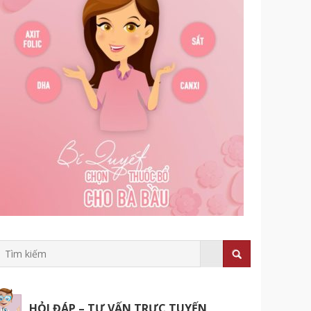
HỎI ĐÁP – TƯ VẤN TRỰC TUYẾN