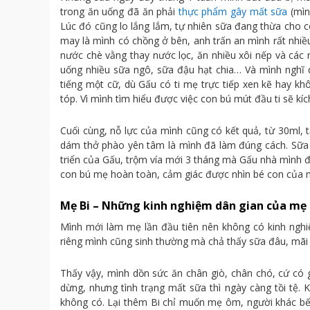
trong ăn uống đã ăn phải
thực phẩm gây mất sữa
(mình
Lúc đó cũng lo lắng lắm, tự nhiên sữa đang thừa cho 
may là mình có chồng ở bên, anh trấn an mình rất nhiều
nước chè vằng thay nước lọc, ăn nhiều xôi nếp và các
uống nhiều sữa ngô, sữa đậu hạt chia… Và mình nghĩ qu
tiếng một cữ, dù Gấu có ti mẹ trực tiếp xen kẽ hay k
tóp. Vì mình tìm hiểu được việc con bú mút đầu ti sẽ kíc
Cuối cùng, nỗ lực của mình cũng có kết quả, từ 30ml,
dám thở phào yên tâm là mình đã làm đúng cách. Sữa t
triển của Gấu, trộm vía mới 3 tháng mà Gấu nhà mình 
con bú mẹ hoàn toàn, cảm giác được nhìn bé con của mì
Mẹ Bi – Những kinh nghiệm dân gian của mẹ l
Mình mới làm mẹ lần đầu tiên nên không có kinh nghi
riêng mình cũng sinh thường mà chả thấy sữa đâu, mãi 
Thấy vậy, mình dồn sức ăn chân giò, chân chó, cứ có 
dừng, nhưng tình trạng mất sữa thì ngày càng tồi tệ.
không có. Lại thêm Bi chỉ muốn mẹ ôm, người khác bế 