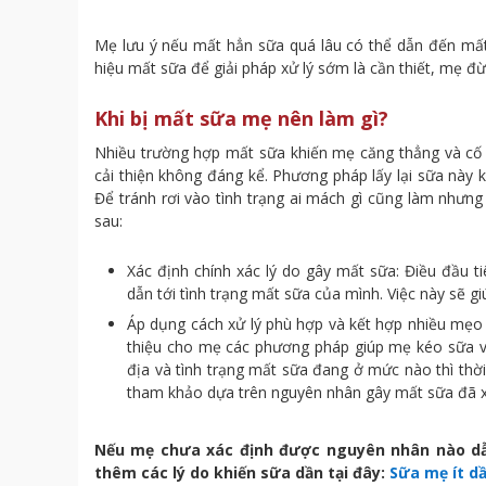
Mẹ lưu ý nếu mất hẳn sữa quá lâu có thể dẫn đến mất
hiệu mất sữa để giải pháp xử lý sớm là cần thiết, mẹ đ
Khi bị mất sữa mẹ nên làm gì?
Nhiều trường hợp mất sữa khiến mẹ căng thẳng và cố 
cải thiện không đáng kể. Phương pháp lấy lại sữa này 
Để tránh rơi vào tình trạng ai mách gì cũng làm nhưn
sau:
Xác định chính xác lý do gây mất sữa: Điều đầu
dẫn tới tình trạng mất sữa của mình. Việc này sẽ g
Áp dụng cách xử lý phù hợp và kết hợp nhiều mẹo 
thiệu cho mẹ các phương pháp giúp mẹ kéo sữa v
địa và tình trạng mất sữa đang ở mức nào thì thờ
tham khảo dựa trên nguyên nhân gây mất sữa đã xá
Nếu mẹ chưa xác định được nguyên nhân nào dẫn
thêm các lý do khiến sữa dần tại đây:
Sữa mẹ ít d