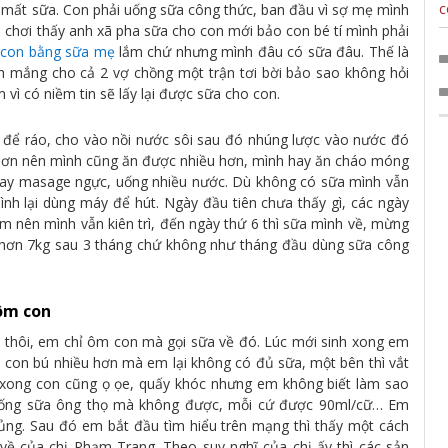
c
h mất sữa. Con phải uống sữa công thức, ban đầu vì sợ mẹ mình
 chơi thấy anh xã pha sữa cho con mới bảo con bé tí mình phải
 con bằng sữa mẹ
lắm chứ nhưng mình đâu có sữa đâu. Thế là
 mắng cho cả 2 vợ chồng một trận tơi bời bảo sao không hỏi
 vì có niềm tin sẽ lấy lại được sữa cho con.
 để ráo, cho vào nồi nước sôi sau đó nhúng lược vào nước đó
ực hơn nên mình cũng ăn được nhiều hơn, mình hay ăn cháo móng
hay masage ngực, uống nhiều nước. Dù không có sữa mình vẫn
nh lại dùng máy để hút. Ngày đầu tiên chưa thấy gì, các ngày
 nên mình vẫn kiên trì, đến ngày thứ 6 thì sữa mình về, mừng
 hơn 7kg sau 3 tháng chứ không như tháng đầu dùng sữa công
ôm con
in thôi, em chỉ ôm con mà gọi sữa về đó. Lúc mới sinh xong em
i con bú nhiều hơn mà em lại không có đủ sữa, một bên thì vắt
 xong con cũng ọ ọe, quấy khóc nhưng em không biết làm sao
, uống sữa ông thọ mà không được, mỗi cứ được 90ml/cữ… Em
ủng. Sau đó em bắt đầu tìm hiểu trên mạng thì thấy một cách
về của chị Phạm Trang. Theo suy nghĩ của chị ấy thì các sản