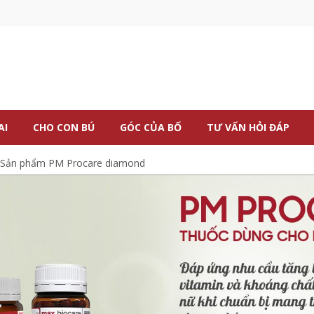
AI
CHO CON BÚ
GÓC CỦA BỐ
TƯ VẤN HỎI ĐÁP
Sản phẩm PM Procare diamond