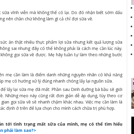
 sữa vĩnh viễn mà không thể có lại. Do đó nhận biết sớm dấu
ừng nên chần chừ không làm gì cả chỉ đợi sữa về.
sức ăn thật nhiều thực phẩm lợi sữa nhưng kết quả lượng sữa
không sai nhưng đây có thể không phải là cách mẹ cần lúc này.
g không gọi sữa về được. Mẹ hãy tuần tự làm theo những bước
 tiên mẹ cần làm là điểm danh những nguyên nhân có khả năng
iúp mẹ có hướng xử lý đúng nhanh chóng lấy lại nguồn sữa.
để lấy lại sữa mẹ đã mất: Phần sau Dinh dưỡng bà bầu sẽ giới
ề. Những mẹo này cũng rất đơn giản dễ áp dụng, tùy theo cơ
i gian gọi sữa về sẽ nhanh chậm khác nhau. Việc mẹ cần làm là
c định ở trên để lựa chọn cho mình cách chữa trị phù hợp.
 tới tình trạng mất sữa của mình, mẹ có thể tìm hiểu
ần phải làm sao?>