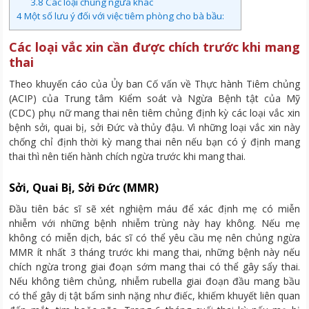
3.8
Các loại chủng ngừa khác
4
Một số lưu ý đối với việc tiêm phòng cho bà bầu:
Các loại vắc xin cần được chích trước khi mang
thai
Theo khuyến cáo của Ủy ban Cố vấn về Thực hành Tiêm chủng
(ACIP) của Trung tâm Kiểm soát và Ngừa Bệnh tật của Mỹ
(CDC) phụ nữ mang thai nên tiêm chủng định kỳ các loại vắc xin
bệnh sởi, quai bị, sởi Đức và thủy đậu. Vì những loại vắc xin này
chống chỉ định thời kỳ mang thai nên nếu bạn có ý định mang
thai thì nên tiến hành chích ngừa trước khi mang thai.
Sởi, Quai Bị, Sởi Đức (MMR)
Đầu tiên bác sĩ sẽ xét nghiệm máu để xác định mẹ có miễn
nhiễm với những bệnh nhiễm trùng này hay không. Nếu mẹ
không có miễn dịch, bác sĩ có thể yêu cầu mẹ nên chủng ngừa
MMR ít nhất 3 tháng trước khi mang thai, những bệnh này nếu
chích ngừa trong giai đoạn sớm mang thai có thể gây sẩy thai.
Nếu không tiêm chủng, nhiễm rubella giai đoạn đầu mang bầu
có thể gây dị tật bẩm sinh nặng như điếc, khiếm khuyết liên quan