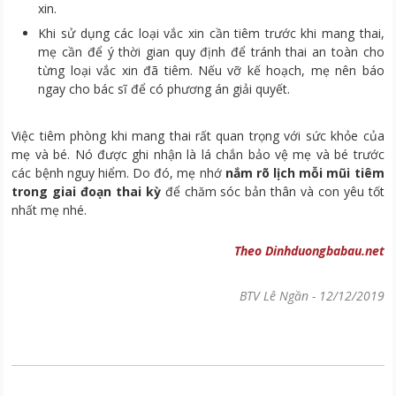
xin.
Khi sử dụng các loại vắc xin cần tiêm trước khi mang thai,
mẹ cần để ý thời gian quy định để tránh thai an toàn cho
từng loại vắc xin đã tiêm. Nếu vỡ kế hoạch, mẹ nên báo
ngay cho bác sĩ để có phương án giải quyết.
Việc tiêm phòng khi mang thai rất quan trọng với sức khỏe của
mẹ và bé. Nó được ghi nhận là lá chắn bảo vệ mẹ và bé trước
các bệnh nguy hiểm. Do đó, mẹ nhớ
nắm rõ lịch mỗi mũi tiêm
trong giai đoạn thai kỳ
để chăm sóc bản thân và con yêu tốt
nhất mẹ nhé.
Theo Dinhduongbabau.net
BTV Lê Ngần
-
12/12/2019