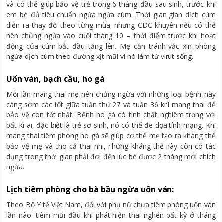
và có thẻ giúp bảo vệ trẻ trong 6 tháng đầu sau sinh, trước khi
em bé đủ tiêu chuẩn ngừa ngừa cúm. Thời gian gian dịch cúm
diễn ra thay đổi theo từng mùa, nhưng CDC khuyên nếu có thể
nên chủng ngừa vào cuối tháng 10 – thời điểm trước khi hoạt
động của cúm bắt đầu tăng lên. Mẹ cần tránh vắc xin phòng
ngừa dịch cúm theo đường xịt mũi vì nó làm từ virut sống.
Uốn ván, bạch cầu, ho gà
Mỗi lần mang thai mẹ nên chủng ngừa với những loại bệnh này
càng sớm các tốt giữa tuần thứ 27 và tuần 36 khi mang thai để
bảo vệ con tốt nhất. Bệnh ho gà có tính chất nghiêm trọng với
bất kì ai, đặc biệt là trẻ sơ sinh, nó có thể đe dọa tính mạng. Khi
mang thai tiêm phòng ho gà sẽ giúp cơ thể mẹ tạo ra kháng thể
bảo vệ mẹ và cho cả thai nhi, những kháng thể này còn có tác
dụng trong thời gian phải đợi đến lúc bé được 2 tháng mới chích
ngừa.
Lịch tiêm phòng cho bà bầu ngừa uốn ván:
Theo Bộ Y tế Việt Nam, đối với phụ nữ chưa tiêm phòng uốn ván
lần nào: tiêm mũi đầu khi phát hiện thai nghén bất kỳ ở tháng