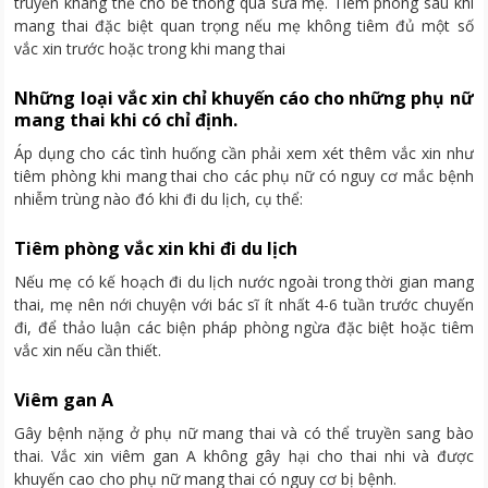
truyền kháng thể cho bé thông qua sữa mẹ. Tiêm phòng sau khi
mang thai đặc biệt quan trọng nếu mẹ không tiêm đủ một số
vắc xin trước hoặc trong khi mang thai
Những loại vắc xin chỉ khuyến cáo cho những phụ nữ
mang thai khi có chỉ định.
Áp dụng cho các tình huống cần phải xem xét thêm vắc xin như
tiêm phòng khi mang thai cho các phụ nữ có nguy cơ mắc bệnh
nhiễm trùng nào đó khi đi du lịch, cụ thể:
Tiêm phòng vắc xin khi đi du lịch
Nếu mẹ có kế hoạch đi du lịch nước ngoài trong thời gian mang
thai, mẹ nên nới chuyện với bác sĩ ít nhất 4-6 tuần trước chuyến
đi, để thảo luận các biện pháp phòng ngừa đặc biệt hoặc tiêm
vắc xin nếu cần thiết.
Viêm gan A
Gây bệnh nặng ở phụ nữ mang thai và có thể truyền sang bào
thai. Vắc xin viêm gan A không gây hại cho thai nhi và được
khuyến cao cho phụ nữ mang thai có nguy cơ bị bệnh.