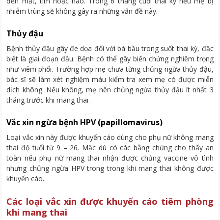
đến mắt, tim hoặc não. Trong 6 tháng cuối thai kỳ nếu mẹ bị
nhiễm trùng sẽ không gây ra những vấn đề này.
Thủy đậu
Bệnh thủy đậu gây đe dọa đối với bà bầu trong suốt thai kỳ, đặc
biệt là giai đoạn đầu. Bệnh có thể gây biến chứng nghiêm trọng
như viêm phổi. Trường hợp mẹ chưa từng chủng ngừa thủy đậu,
bác sĩ sẽ làm xét nghiệm máu kiểm tra xem mẹ có được miễn
dịch không. Nếu không, mẹ nên chủng ngừa thủy đậu ít nhất 3
tháng trước khi mang thai.
Vắc xin ngừa bệnh HPV (papillomavirus)
Loại vắc xin này được khuyến cáo dùng cho phụ nữ không mang
thai độ tuổi từ 9 – 26. Mặc dù có các bằng chứng cho thấy an
toàn nếu phụ nữ mang thai nhận được chủng vaccine vô tình
nhưng chủng ngừa HPV trong trong khi mang thai không được
khuyến cáo.
Các loại vắc xin được khuyến cáo tiêm phòng
khi mang thai