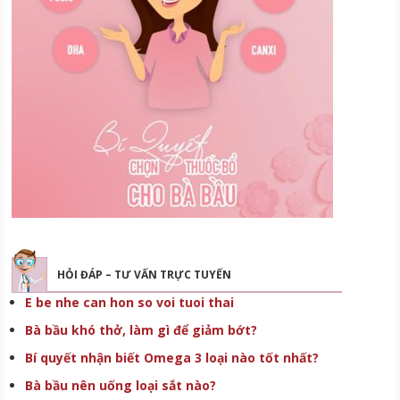
HỎI ĐÁP – TƯ VẤN TRỰC TUYẾN
E be nhe can hon so voi tuoi thai
Bà bầu khó thở, làm gì để giảm bớt?
Bí quyết nhận biết Omega 3 loại nào tốt nhất?
Bà bầu nên uống loại sắt nào?