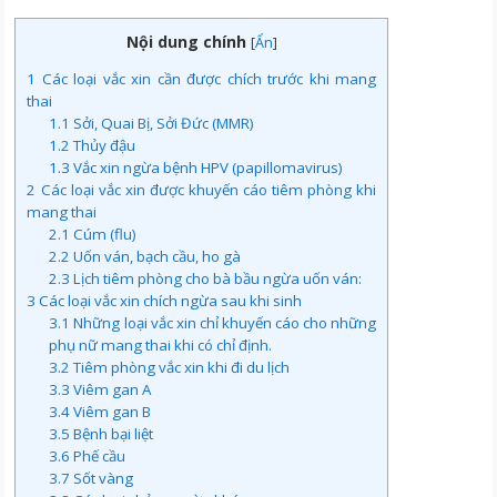
Nội dung chính
[
Ẩn
]
1
Các loại vắc xin cần được chích trước khi mang
thai
1.1
Sởi, Quai Bị, Sởi Đức (MMR)
1.2
Thủy đậu
1.3
Vắc xin ngừa bệnh HPV (papillomavirus)
2
Các loại vắc xin được khuyến cáo tiêm phòng khi
mang thai
2.1
Cúm (flu)
2.2
Uốn ván, bạch cầu, ho gà
2.3
Lịch tiêm phòng cho bà bầu ngừa uốn ván:
3
Các loại vắc xin chích ngừa sau khi sinh
3.1
Những loại vắc xin chỉ khuyến cáo cho những
phụ nữ mang thai khi có chỉ định.
3.2
Tiêm phòng vắc xin khi đi du lịch
3.3
Viêm gan A
3.4
Viêm gan B
3.5
Bệnh bại liệt
3.6
Phế cầu
3.7
Sốt vàng