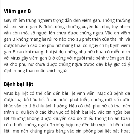
Viêm gan B
Gây nhiễm trùng nghiêm trọng dẫn đến viêm gan. Thông thường
vắc xin viêm gan B được dùng thường xuyên lúc nhỏ, tuy nhiên
vẫn còn một số người lớn chưa được chủng ngừa. Vắc xin viêm
gan B không mang lại rủi ro nào cho sự phát triển của thai nhi và
được khuyến cáo cho phụ nữ mang thai có nguy cơ bị bệnh viêm
gan B cao khi mang thai (ví dụ những phụ nữ chưa có miễn dịch
với virus gây viêm gan B ở cùng với người mắc bệnh viêm gan B)
và cho phụ nữ chưa được chủng ngừa trước đây bây giờ có ý
định mang thai muốn chích ngừa.
Bệnh bại liệt
Virus bại liệt có thể dẫn đến bài liệt vĩnh viễn. Mặc dù bệnh đã
được loại bỏ hầu hết ở các nước phát triển, nhưng một số nước
khác vẫn có thể chịu ảnh hưởng. Nếu có thể, phụ nữ có thai nên
tránh đi du lịch ở các khu vực có bệnh bại liệt. Vắc xin ngừa bại
liệt thường không được khuyến cáo do thiếu thông tin an toàn
của thuốc chủng ngừa. Trường hợp mẹ đến khu vực có bệnh bại
liệt, mẹ nên chủng ngừa bằng vắc xin phòng bại liệt bất hoạt