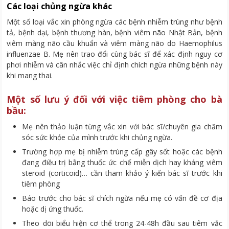
Các loại chủng ngừa khác
Một số loại vắc xin phòng ngừa các bệnh nhiễm trùng như bệnh
tả, bệnh dại, bệnh thương hàn, bệnh viêm não Nhật Bản, bệnh
viêm màng não cầu khuẩn và viêm màng não do Haemophilus
influenzae B. Mẹ nên trao đổi cùng bác sĩ để xác định nguy cơ
phơi nhiễm và cân nhắc việc chỉ định chích ngừa những bệnh này
khi mang thai.
Một số lưu ý đối với việc tiêm phòng cho bà
bầu:
Mẹ nên thảo luận từng vắc xin với bác sĩ/chuyên gia chăm
sóc sức khỏe của mình trước khi chủng ngừa.
Trường hợp mẹ bị nhiễm trùng cấp gây sốt hoặc các bệnh
đang điều trị bằng thuốc ức chế miễn dịch hay kháng viêm
steroid (corticoid)… cần tham khảo ý kiến bác sĩ trước khi
tiêm phòng
Báo trước cho bác sĩ chích ngừa nếu mẹ có vấn đề cơ địa
hoặc dị ứng thuốc.
Theo dõi biểu hiện cơ thể trong 24-48h đầu sau tiêm vắc