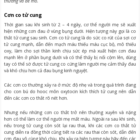
thường và đẻ mổ.
Cơn co tử cung
Thời gian sau khi sinh từ 2 – 4 ngày, cơ thể người mẹ sẽ xuất
hiện những cơn đau ở vùng bụng dưới. Hiện tượng này gọi là co
thắt tử cung sau sinh. Cơn co tử cung là do sức co rút của sợi cơ
tử cung mạnh, dẫn đến mạch máu thiếu máu cục bộ, mô thiếu
oxy, làm cho sợi thần kinh chịu sức ép mà xuất hiện cơn đau
mạnh lên ở phần bụng dưới và có thể thấy bị nổi cộm lên, dùng
tay có thể sờ được tử cung co cứng làm người mẹ cảm thấy đau
và khó chịu hơn cả đau bụng kinh nguyệt.
Các cơn co thường xảy ra ở mức độ nhẹ và trong quá trình đang
cho con bú do hooc môn oxytocin kích thích tử cung nên dẫn
đến các cơn co thắt rõ nét hơn.
Nhưng nếu những cơn co thắt trở nên thường xuyên và nặng
hơn có thể làm cơ thể người mẹ mất máu. Ngoài ra sau khi sinh,
nếu trong tử cung còn sót lại rau thai, khi các cơn co thắt tử
cung diễn ra đồng thời cũng tiết ra các rau thai còn sót, dẫn đến
cơn đau vô cùng khó chịu. Khi xảy ra hiện tượng này hãy đến các