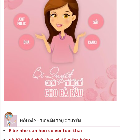
HỎI ĐÁP – TƯ VẤN TRỰC TUYẾN
E be nhe can hon so voi tuoi thai