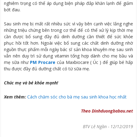
nghiêm trọng có thể áp dụng biện pháp đắp khăn lạnh để giảm
bớt đau.
Sau sinh mẹ bị mất rất nhiều sức vì vậy bên cạnh việc lắng nghe
những triệu chứng bên trong cơ thể để có thể xử lý kịp thời mẹ
cần được bổ sung đầy đủ dinh dưỡng cần thiết để sức khỏe
phục hồi tốt hơn. Ngoài việc bổ sung các chất dinh dưỡng nhờ
nguồn thực phẩm mỗi ngày bác sĩ sản khoa khuyên mẹ sau sinh
vẫn nên duy trì sử dụng vitamin tổng hợp dành cho mẹ bầu và
mẹ sữa như
PM Procare
của Maxbiocare ( Úc ) để giúp bé hấp
thu được đầy đủ dưỡng chất có từ sữa mẹ.
Chúc mẹ và bé khỏe mạnh!
Xem thêm:
Cách chăm sóc cho bà mẹ sau sinh khoa học nhất
Theo Dinhduongbabau.net
BTV Lê Ngần
-
12/12/2019