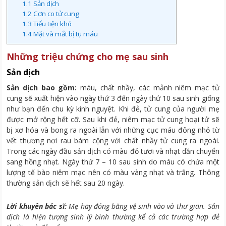
1.1
Sản dịch
1.2
Cơn co tử cung
1.3
Tiểu tiện khó
1.4
Mặt và mắt bị tụ máu
Những triệu chứng cho mẹ sau sinh
Sản dịch
Sản dịch bao gồm:
máu, chất nhầy, các mảnh niêm mạc tử
cung sẽ xuất hiện vào ngày thứ 3 đến ngày thứ 10 sau sinh giống
như bạn đến chu kỳ kinh nguyệt. Khi đẻ, tử cung của người mẹ
được mở rộng hết cỡ. Sau khi đẻ, niêm mạc tử cung hoại tử sẽ
bị xơ hóa và bong ra ngoài lẫn với những cục máu đông nhỏ từ
vết thương nơi rau bám cộng với chất nhầy tử cung ra ngoài.
Trong các ngày đầu sản dịch có màu đỏ tươi và nhạt dần chuyển
sang hồng nhạt. Ngày thứ 7 – 10 sau sinh do máu có chứa một
lượng tế bào niêm mạc nên có màu vàng nhạt và trắng. Thông
thường sản dịch sẽ hết sau 20 ngày.
Lời khuyên bác sĩ:
Mẹ hãy đóng băng vệ sinh vào và thư giãn. Sản
dịch là hiện tượng sinh lý bình thường kể cả các trường hợp đẻ