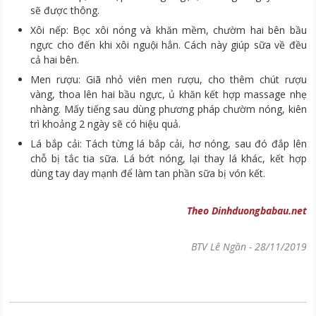
sẽ được thông.
Xôi nếp: Bọc xôi nóng và khăn mềm, chườm hai bên bầu
ngực cho đến khi xôi nguội hẳn. Cách này giúp sữa về đều
cả hai bên.
Men rượu: Giã nhỏ viên men rượu, cho thêm chút rượu
vàng, thoa lên hai bầu ngực, ủ khăn kết hợp massage nhẹ
nhàng. Mấy tiếng sau dùng phương pháp chườm nóng, kiên
trì khoảng 2 ngày sẽ có hiệu quả.
Lá bắp cải: Tách từng lá bắp cải, hơ nóng, sau đó đắp lên
chỗ bị tắc tia sữa. Lá bớt nóng, lại thay lá khác, kết hợp
dùng tay day mạnh để làm tan phần sữa bị vón kết.
Theo Dinhduongbabau.net
BTV Lê Ngần
-
28/11/2019