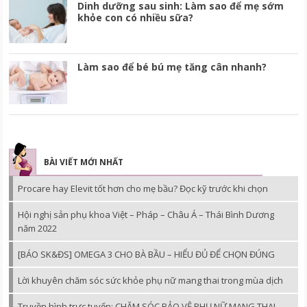
Dinh dưỡng sau sinh: Làm sao để mẹ sớm
khỏe con có nhiều sữa?
Làm sao để bé bú mẹ tăng cân nhanh?
BÀI VIẾT MỚI NHẤT
Procare hay Elevit tốt hơn cho mẹ bầu? Đọc kỹ trước khi chọn
Hội nghị sản phụ khoa Việt – Pháp – Châu Á – Thái Bình Dương
năm 2022
[BÁO SK&ĐS] OMEGA 3 CHO BÀ BẦU – HIỂU ĐỦ ĐỂ CHỌN ĐÚNG
Lời khuyên chăm sóc sức khỏe phụ nữ mang thai trong mùa dịch
Truyền hình trực tuyến: CHĂM SÓC BẢO VỆ PHỤ NỮ MANG THAI