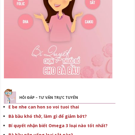
HỎI ĐÁP – TƯ VẤN TRỰC TUYẾN
E be nhe can hon so voi tuoi thai
Bà bầu khó thở, làm gì để giảm bớt?
Bí quyết nhận biết Omega 3 loại nào tốt nhất?
Bà bầu nên uống loại sắt nào?