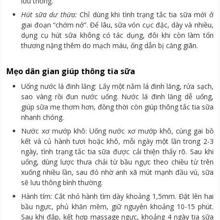
lưu thông.
Hút sữa dư thừa:
Chỉ dùng khi tình trạng tắc tia sữa mới ở
giai đoạn “chớm nở”. Để lâu, sữa vón cục đặc, dày và nhiều,
dụng cụ hút sữa không có tác dụng, đôi khi còn làm tổn
thương nặng thêm do mạch máu, ống dẫn bị căng giãn.
Mẹo dân gian giúp thông tia sữa
Uống nước lá đinh lăng: Lấy một nắm lá đinh lăng, rửa sạch,
sao vàng rồi đun nước uống. Nước lá đinh lăng dễ uống,
giúp sữa mẹ thơm hơn, đồng thời còn giúp thông tắc tia sữa
nhanh chóng.
Nước xơ mướp khô: Uống nước xơ mướp khô, cùng gai bồ
kết và củ hành tươi hoặc khô, mỗi ngày một lần trong 2-3
ngày, tình trạng tắc tia sữa được cải thiện thấy rõ. Sau khi
uống, dùng lược thưa chải từ bầu ngực theo chiều từ trên
xuống nhiều lần, sau đó nhờ anh xã mút mạnh đầu vú, sữa
sẽ lưu thông bình thường.
Hành tím: Cắt nhỏ hành tìm dày khoảng 1,5mm. Đặt lên hai
bầu ngực, phủ khăn mềm, giữ nguyên khoảng 10-15 phút.
Sau khi đắp, kết hợp massage ngực, khoảng 4 ngày tia sữa