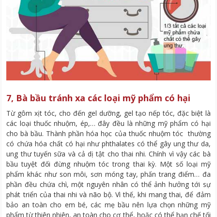
7, Bà bầu tránh xa các loại mỹ phẩm có hại
Từ gôm xịt tóc, cho đến gel dưỡng, gel tạo nếp tóc, đặc biệt là
các loại thuốc nhuộm, ép,… đây đều là những mỹ phẩm có hại
cho bà bầu. Thành phần hóa học của thuốc nhuộm tóc thường
có chứa hóa chất có hại như phthalates có thể gây ung thư da,
ung thư tuyến sữa và cả dị tật cho thai nhi. Chính vì vậy các bà
bầu tuyệt đối đừng nhuộm tóc trong thai kỳ. Một số loại mỹ
phẩm khác như son môi, sơn móng tay, phấn trang điểm… đa
phần đều chứa chì, một nguyên nhân có thể ảnh hưởng tới sự
phát triển của thai nhi và não bộ. Vì thế, khi mang thai, để đảm
bảo an toàn cho em bé, các mẹ bầu nên lựa chọn những mỹ
phẩm từ thiên nhiên, an toàn cho cơ thể, hoặc có thể hạn chế tối