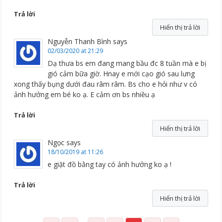
Trả lời
Hiển thị trả lời
Nguyễn Thanh Bình
says
02/03/2020 at 21:29
Dạ thưa bs em đang mang bầu đc 8 tuần mà e bị
gió cảm bữa giờ. Hnay e mới cạo gió sau lưng
xong thấy bụng dưới đau râm râm. Bs cho e hỏi như v có
ảnh hưởng em bé ko ạ. E cảm ơn bs nhiều ạ
Trả lời
Hiển thị trả lời
Ngọc
says
18/10/2019 at 11:26
e giặt đồ bằng tay có ảnh hưởng ko ạ !
Trả lời
Hiển thị trả lời