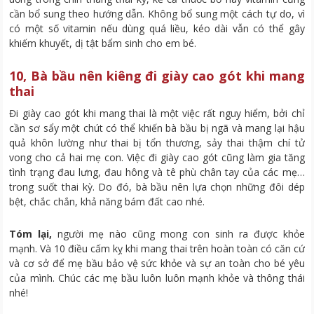
cần bổ sung theo hướng dẫn. Không bổ sung một cách tự do, vì
có một số vitamin nếu dùng quá liều, kéo dài vẫn có thể gây
khiếm khuyết, dị tật bẩm sinh cho em bé.
10, Bà bầu nên kiêng đi giày cao gót khi mang
thai
Đi giày cao gót khi mang thai là một việc rất nguy hiểm, bởi chỉ
cần sơ sẩy một chút có thể khiến bà bầu bị ngã và mang lại hậu
quả khôn lường như thai bị tổn thương, sảy thai thậm chí tử
vong cho cả hai mẹ con. Việc đi giày cao gót cũng làm gia tăng
tình trạng đau lưng, đau hông và tê phù chân tay của các mẹ…
trong suốt thai kỳ. Do đó, bà bầu nên lựa chọn những đôi dép
bệt, chắc chắn, khả năng bám đất cao nhé.
Tóm lại,
người mẹ nào cũng mong con sinh ra được khỏe
mạnh. Và 10 điều cấm kỵ khi mang thai trên hoàn toàn có căn cứ
và cơ sở để mẹ bầu bảo vệ sức khỏe và sự an toàn cho bé yêu
của mình. Chúc các mẹ bầu luôn luôn mạnh khỏe và thông thái
nhé!