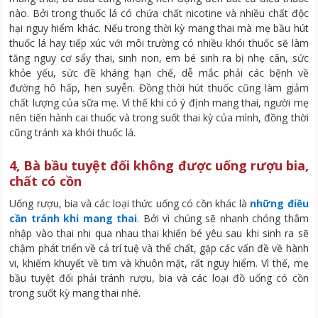
nào. Bởi trong thuốc lá có chứa chất nicotine và nhiều chất độc
hại nguy hiểm khác. Nếu trong thời kỳ mang thai mà mẹ bầu hút
thuốc lá hay tiếp xúc với môi trường có nhiều khói thuốc sẽ làm
tăng nguy cơ sẩy thai, sinh non, em bé sinh ra bị nhẹ cân, sức
khỏe yếu, sức đề kháng hạn chế, dễ mắc phải các bệnh về
đường hô hấp, hen suyễn. Đồng thời hút thuốc cũng làm giảm
chất lượng của sữa mẹ. Vì thế khi có ý định mang thai, người mẹ
nên tiến hành cai thuốc và trong suốt thai kỳ của mình, đồng thời
cũng tránh xa khói thuốc lá.
4, Bà bầu tuyệt đối không được uống rượu bia,
chất có cồn
Uống rượu, bia và các loại thức uống có cồn khác là
những điều
cần tránh khi mang thai
. Bởi vì chúng sẽ nhanh chóng thâm
nhập vào thai nhi qua nhau thai khiến bé yêu sau khi sinh ra sẽ
chậm phát triển về cả trí tuệ và thể chất, gặp các vấn đề về hành
vi, khiếm khuyết về tim và khuôn mặt, rất nguy hiểm. Vì thế, mẹ
bầu tuyệt đối phải tránh rượu, bia và các loại đồ uống có cồn
trong suốt kỳ mang thai nhé.