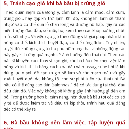
5, Tránh cạo gió khi bà bầu bị trúng gió
Theo quan niệm của Đông y, cảm lạnh là cảm mạo, cảm cúm,
trúng gió… hay gặp khi trời lạnh. Khi đó, không khí lạnh sẽ ‘thâm
nhập’ vào cơ thể qua lỗ chân lông và đường hô hấp, gây ra các
hiện tượng đau đầu, sổ mũi, ho, kèm theo các khớp xương nhức
mỏi, sốt nhẹ… Và việc cạo gió theo đông y là giải pháp nhằm làm
nóng cơ thể, kích thích huyệt đạo, có thể dùng được. Tuy nhiên,
tuyệt đối không cạo gió cho phụ nữ mang thai vì những động tác
này gây kích ứng quá mạnh sẽ ảnh hưởng đến thai nhi. Theo các
bác sĩ khuyến cáo, thay vì cạo gió, các bà bầu nên chọn việc làm
nóng và kích thích bằng cách xoa dầu và massage nhẹ bởi lẽ khi
dùng lực mạnh để cạo ra gió sẽ làm vỡ các mạch máu và gây
xuất huyết dưới da, không tốt cho sự phát triển của thai nhi. Bà
bầu có thể dùng cao dán (salonpas..) để có tác dụng tại chỗ, đau
đâu dán đó. Việc này không sẽ không gây ảnh hưởng gì đến em
bé. Trong trường hợp bị cảm nặng, nên đưa bà bầu tới các cơ sở
y tế để được kiểm tra và điều trị kịp thời, tránh hậu quả đáng
tiếc có thể xảy ra.
6, Bà bầu không nên làm việc, tập luyện quá
sức