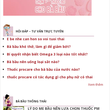
HỎI ĐÁP – TƯ VẤN TRỰC TUYẾN
E be nhe can hon so voi tuoi thai
Bà bầu khó thở, làm gì để giảm bớt?
Bí quyết nhận biết Omega 3 loại nào tốt nhất?
Bà bầu nên uống loại sắt nào?
Thuốc procare cho bà bầu của nước nào?
thuốc procare có tác dụng gì cho phụ nữ có thai
Xem thêm
BÀ BẦU THÔNG THÁI
LÝ DO MẸ BẦU NÊN LỰA CHỌN THUỐC PM