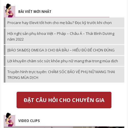
BÀI VIẾT MỚI NHẤT
Procare hay Elevit tốt hơn cho mẹ bầu? Đọc kỹ trước khi chọn
Hội nghị sản phụ khoa Việt – Pháp – Châu Á – Thái Bình Dương
năm 2022
[BÁO SK&ĐS] OMEGA 3 CHO BÀ BẦU – HIỂU ĐỦ ĐỂ CHỌN ĐÚNG
Lời khuyên chăm sóc sức khỏe phụ nữ mang thai trong mùa dịch
Truyền hình trực tuyến: CHĂM SÓC BẢO VỆ PHỤ NỮ MANG THAI
TRONG MÙA DỊCH
ĐẶT CÂU HỎI CHO CHUYÊN GIA
VIDEO CLIPS