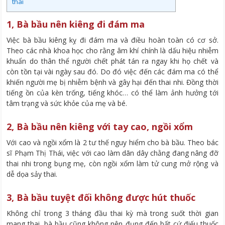
thai
1, Bà bầu nên kiêng đi đám ma
Việc bà bầu kiêng kỵ đi đám ma và điều hoàn toàn có cơ sở.
Theo các nhà khoa học cho rằng âm khí chính là dấu hiệu nhiễm
khuẩn do thân thể người chết phát tán ra ngay khi họ chết và
còn tồn tại vài ngày sau đó. Do đó việc đến các đám ma có thể
khiến người mẹ bị nhiễm bệnh và gây hại đến thai nhi. Đồng thời
tiếng ồn của kèn trống, tiếng khóc… có thể làm ảnh hưởng tới
tâm trạng và sức khỏe của mẹ và bé.
2, Bà bầu nên kiêng với tay cao, ngồi xổm
Với cao và ngồi xổm là 2 tư thế nguy hiểm cho bà bầu. Theo bác
sĩ Phạm Thị Thái, việc với cao làm dãn dây chằng đang nâng đỡ
thai nhi trong bụng mẹ, còn ngồi xổm làm tử cung mở rộng và
dễ dọa sảy thai.
3, Bà bầu tuyệt đối không được hút thuốc
Không chỉ trong 3 tháng đầu thai kỳ mà trong suốt thời gian
mang thai, bà bầu cũng không nên đụng đến bất cứ điếu thuốc