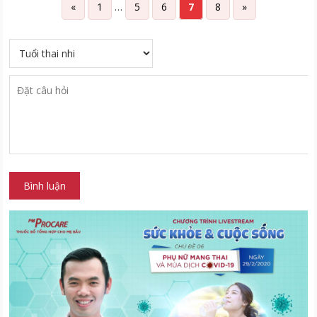
«
1
…
5
6
7
8
»