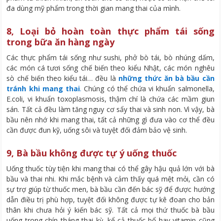
đa dùng mỹ phẩm trong thời gian mang thai của mình.
8, Loại bỏ hoàn toàn thực phẩm tái sống
trong bữa ăn hàng ngày
Các thực phẩm tái sống như sushi, phở bò tái, bò nhúng dấm,
các món cá tươi sống chế biến theo kiểu Nhật, các món nghêu
sò chế biến theo kiểu tái… đều là
những thức ăn bà bầu cần
tránh khi mang thai
.
Chúng có thể chứa vi khuẩn salmonella,
E.coli, vi khuẩn toxoplasmosis, thậm chí là chứa các mầm giun
sán. Tất cả đều làm tăng nguy cơ sẩy thai và sinh non. Vì vậy, bà
bầu nên nhớ khi mang thai, tất cả những gì đưa vào cơ thể đều
cần được đun kỹ, uống sôi và tuyệt đối đảm bảo vệ sinh.
9, Bà bầu không được tự ý uống thuốc
Uống thuốc tùy tiện khi mang thai có thể gây hậu quả lớn với bà
bầu và thai nhi. Khi mắc bệnh và cảm thấy quá mệt mỏi, cần có
sự trợ giúp từ thuốc men, bà bầu cần đến bác sỹ để được hướng
dẫn điều trị phù hợp, tuyệt đối không được tự kê đoan cho bản
thân khi chưa hỏi ý kiến bác sỹ. Tất cả mọi thứ thuốc bà bầu
uống trong chín tháng thai kỳ, kể cả thuốc bổ hay vitamin cũng