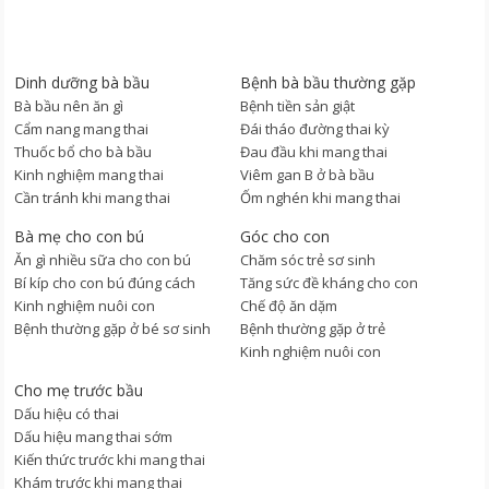
Dinh dưỡng bà bầu
Bệnh bà bầu thường gặp
Bà bầu nên ăn gì
Bệnh tiền sản giật
Cẩm nang mang thai
Đái tháo đường thai kỳ
Thuốc bổ cho bà bầu
Đau đầu khi mang thai
Kinh nghiệm mang thai
Viêm gan B ở bà bầu
Cần tránh khi mang thai
Ốm nghén khi mang thai
Bà mẹ cho con bú
Góc cho con
Ăn gì nhiều sữa cho con bú
Chăm sóc trẻ sơ sinh
Bí kíp cho con bú đúng cách
Tăng sức đề kháng cho con
Kinh nghiệm nuôi con
Chế độ ăn dặm
Bệnh thường gặp ở bé sơ sinh
Bệnh thường gặp ở trẻ
Kinh nghiệm nuôi con
Cho mẹ trước bầu
Dấu hiệu có thai
Dấu hiệu mang thai sớm
Kiến thức trước khi mang thai
Khám trước khi mang thai