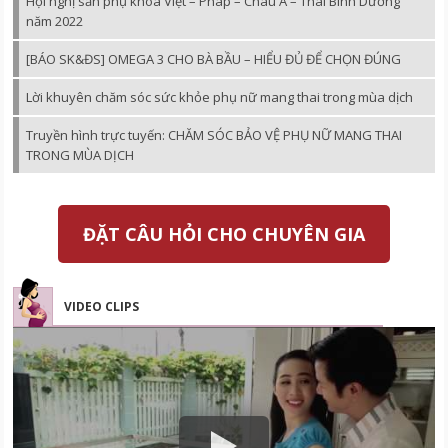
Hội nghị sản phụ khoa Việt – Pháp – Châu Á – Thái Bình Dương
năm 2022
[BÁO SK&ĐS] OMEGA 3 CHO BÀ BẦU – HIỂU ĐỦ ĐỂ CHỌN ĐÚNG
Lời khuyên chăm sóc sức khỏe phụ nữ mang thai trong mùa dịch
Truyền hình trực tuyến: CHĂM SÓC BẢO VỆ PHỤ NỮ MANG THAI
TRONG MÙA DỊCH
ĐẶT CÂU HỎI CHO CHUYÊN GIA
VIDEO CLIPS