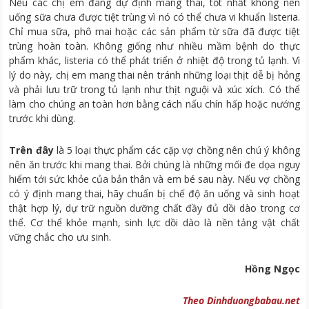
Nếu các chị em đang dự định mang thai, tốt nhất không nên
uống sữa chưa được tiệt trùng vì nó có thể chưa vi khuẩn listeria.
Chỉ mua sữa, phô mai hoặc các sản phẩm từ sữa đã được tiệt
trùng hoàn toàn. Không giống như nhiều mầm bệnh do thực
phẩm khác, listeria có thể phát triển ở nhiệt độ trong tủ lạnh. Vì
lý do này, chị em mang thai nên tránh những loại thịt dễ bị hỏng
và phải lưu trữ trong tủ lạnh như thịt nguội và xúc xích. Có thể
làm cho chúng an toàn hơn bằng cách nấu chín hấp hoặc nướng
trước khi dùng.
Trên đây
là 5 loại thực phẩm các cặp vợ chồng nên chú ý không
nên ăn trước khi mang thai. Bởi chúng là những mối đe dọa nguy
hiểm tới sức khỏe của bản thân và em bé sau này. Nếu vợ chồng
có ý định mang thai, hãy chuẩn bị chế độ ăn uống và sinh hoạt
thật hợp lý, dự trữ nguồn dưỡng chất đầy đủ dồi dào trong cơ
thể. Cơ thể khỏe mạnh, sinh lực dồi dào là nền tảng vật chất
vững chắc cho ưu sinh.
Hồng Ngọc
Theo Dinhduongbabau.net