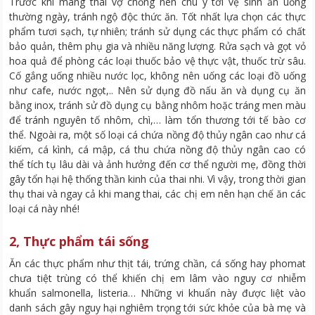
Trước khi mang thai vợ chồng nên chú ý tới vệ sinh ăn uống
thường ngày, tránh ngộ độc thức ăn. Tốt nhất lựa chọn các thực
phẩm tươi sạch, tự nhiên; tránh sử dụng các thực phẩm có chất
bảo quản, thêm phụ gia và nhiều năng lượng. Rửa sạch và gọt vỏ
hoa quả để phòng các loại thuốc bảo vệ thực vật, thuốc trừ sâu.
Cố gắng uống nhiều nước lọc, không nên uống các loại đồ uống
như cafe, nước ngọt,.. Nên sử dụng đồ nấu ăn và dụng cụ ăn
bằng inox, tránh sử đồ dụng cụ bằng nhôm hoặc tráng men màu
để tránh nguyên tố nhôm, chì,… làm tổn thương tới tế bào cơ
thể. Ngoài ra, một số loại cá chứa nồng độ thủy ngân cao như cá
kiếm, cá kình, cá mập, cá thu chứa nồng độ thủy ngân cao có
thể tích tụ lâu dài và ảnh hưởng đến cơ thể người mẹ, đồng thời
gây tổn hại hệ thống thần kinh của thai nhi. Vì vậy, trong thời gian
thụ thai và ngay cả khi mang thai, các chị em nên hạn chế ăn các
loại cá này nhé!
2, Thực phẩm tái sống
Ăn các thực phẩm như thịt tái, trứng chần, cá sống hay phomat
chưa tiệt trùng có thể khiến chị em lâm vào nguy cơ nhiễm
khuẩn salmonella, listeria… Những vi khuẩn này được liệt vào
danh sách gây nguy hại nghiêm trọng tới sức khỏe của bà mẹ và