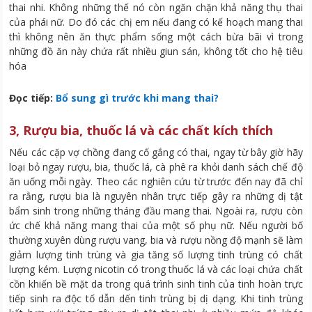
thai nhi. Không những thế nó còn ngăn chặn khả năng thụ thai
của phái nữ. Do đó các chị em nếu đang có kế hoạch mang thai
thì không nên ăn thực phẩm sống một cách bừa bãi vì trong
những đồ ăn này chứa rất nhiều giun sán, không tốt cho hệ tiêu
hóa
Đọc tiếp:
Bổ sung gì trước khi mang thai?
3, Rượu bia, thuốc lá và các chất kích thích
Nếu các cặp vợ chồng đang cố gắng có thai, ngay từ bây giờ hãy
loại bỏ ngay rượu, bia, thuốc lá, cà phê ra khỏi danh sách chế độ
ăn uống mỗi ngày. Theo các nghiên cứu từ trước đến nay đã chỉ
ra rằng, rượu bia là nguyên nhân trực tiếp gây ra những dị tật
bẩm sinh trong những tháng đầu mang thai. Ngoài ra, rượu còn
ức chế khả năng mang thai của một số phụ nữ. Nếu người bố
thường xuyên dùng rượu vang, bia và rượu nồng độ mạnh sẽ làm
giảm lượng tinh trùng và gia tăng số lượng tinh trùng có chất
lượng kém. Lượng nicotin có trong thuốc lá và các loại chứa chất
cồn khiến bề mặt da trong quá trình sinh tinh của tinh hoàn trực
tiếp sinh ra độc tố dẫn dến tinh trùng bị dị dạng. Khi tinh trùng