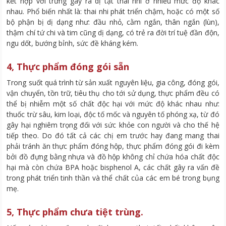
kết hợp với trứng gây ra dị tật thai nhi ở nhiều mức độ khác
nhau. Phổ biến nhất là: thai nhi phát triển chậm, hoặc có một số
bộ phận bị dị dạng như: đầu nhỏ, cằm ngắn, thân ngắn (lùn),
thậm chí tứ chi và tim cũng dị dạng, có trẻ ra đời trí tuệ đần độn,
ngu dốt, bướng bỉnh, sức đề kháng kém.
4, Thực phẩm đóng gói sẵn
Trong suốt quá trình từ sản xuất nguyên liệu, gia công, đóng gói,
vận chuyển, tồn trữ, tiêu thụ cho tới sử dụng, thực phẩm đều có
thể bị nhiễm một số chất độc hại với mức độ khác nhau như:
thuốc trừ sâu, kim loại, độc tố mốc và nguyên tố phóng xạ, từ đó
gây hại nghiêm trọng đối với sức khỏe con người và cho thế hệ
tiếp theo. Do đó tất cả các chị em trước hay đang mang thai
phải tránh ăn thực phẩm đóng hộp, thực phẩm đóng gói đi kèm
bởi đồ đựng bằng nhựa và đồ hộp không chỉ chứa hóa chất độc
hại mà còn chứa BPA hoặc bisphenol A, các chất gây ra vấn đề
trong phát triển tinh thần và thể chất của các em bé trong bụng
mẹ.
5, Thực phẩm chưa tiệt trùng.