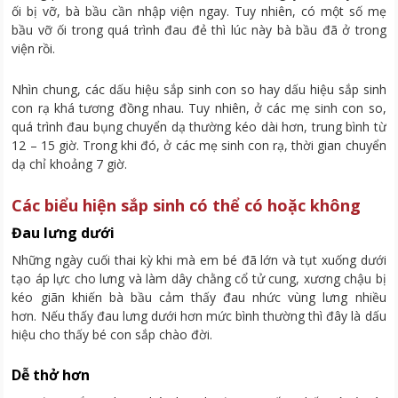
ối bị vỡ, bà bầu cần nhập viện ngay. Tuy nhiên, có một số mẹ
bầu vỡ ối trong quá trình đau đẻ thì lúc này bà bầu đã ở trong
viện rồi.
Nhìn chung, các dấu hiệu sắp sinh con so hay dấu hiệu sắp sinh
con rạ khá tương đồng nhau. Tuy nhiên, ở các mẹ sinh con so,
quá trình đau bụng chuyển dạ thường kéo dài hơn, trung bình từ
12 – 15 giờ. Trong khi đó, ở các mẹ sinh con rạ, thời gian chuyển
dạ chỉ khoảng 7 giờ.
Các biểu hiện sắp sinh có thể có hoặc không
Đau lưng dưới
Những ngày cuối thai kỳ khi mà em bé đã lớn và tụt xuống dưới
tạo áp lực cho lưng và làm dây chằng cổ tử cung, xương chậu bị
kéo giãn khiến bà bầu cảm thấy đau nhức vùng lưng nhiều
hơn. Nếu thấy đau lưng dưới hơn mức bình thường thì đây là dấu
hiệu cho thấy bé con sắp chào đời.
Dễ thở hơn