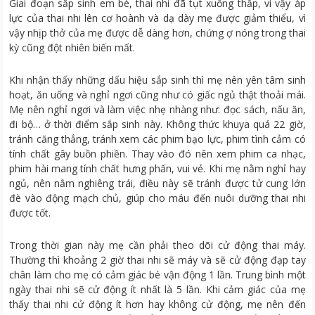
Giai đoạn sắp sinh em bé, thai nhi đã tụt xuống thấp, vì vậy áp
lực của thai nhi lên cơ hoành và dạ dày mẹ được giảm thiểu, vì
vậy nhịp thở của mẹ được dễ dàng hơn, chứng ợ nóng trong thai
kỳ cũng đột nhiên biến mất.
Khi nhận thấy những dấu hiệu sắp sinh thì mẹ nên yên tâm sinh
hoạt, ăn uống và nghỉ ngơi cũng như có giấc ngủ thật thoải mái.
Mẹ nên nghỉ ngơi và làm việc nhẹ nhàng như: đọc sách, nấu ăn,
đi bộ… ở thời điểm sắp sinh này. Không thức khuya quá 22 giờ,
tránh căng thẳng, tránh xem các phim bạo lực, phim tình cảm có
tính chất gây buồn phiền. Thay vào đó nên xem phim ca nhạc,
phim hài mang tính chất hưng phấn, vui vẻ. Khi mẹ nằm nghỉ hay
ngủ, nên nằm nghiêng trái, điều này sẽ tránh được tử cung lớn
đè vào động mạch chủ, giúp cho máu đến nuôi dưỡng thai nhi
được tốt.
Trong thời gian này mẹ cần phải theo dõi cử động thai máy.
Thường thì khoảng 2 giờ thai nhi sẽ máy và sẽ cử động đạp tay
chân làm cho mẹ có cảm giác bé vận động 1 lần. Trung bình một
ngày thai nhi sẽ cử động ít nhất là 5 lần. Khi cảm giác của mẹ
thấy thai nhi cử động ít hơn hay không cử động, mẹ nên đến