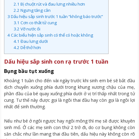
2.1
Bị chuột rút và đau lưng nhiều hơn
2.2
Ngưng tăng cân
3
Dấu hiệu sắp sinh trước 1 tuần “không báo trước”
3.1
Cơn co thắt tử cung
3.2
Vỡ nước ối
4
Các biểu hiện sắp sinh có thể có hoặc không
4.1
Đau lưng dưới
4.2
Dễ thở hơn
Dấu hiệu sắp sinh con rạ trước 1 tuần
Bụng bầu tụt xuống
Khoảng 1 tuần cho đến vài ngày trước khi sinh em bé sẽ bắt đầu
dịch chuyển xuống phía dưới trong khung xương chậu của mẹ,
phần đầu của bé quay xuống phía dưới ở vị trí thấp nhất trong tử
cung. Tư thế này được gọi là ngôi thai đầu hay còn gọi là ngôi lợi
nhất để sinh thường.
Nếu như bé ở ngôi ngược hay ngôi mông thì mẹ sẽ được khuyên
sinh mổ. Ở các mẹ sinh con thứ 2 trở đi, do cơ bụng không còn
săn chắc như lần mang thai đầu tiên, dấu hiệu này không còn rõ