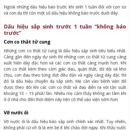
Ngoài những dấu hiệu báo trước khi sinh 1 tuần đối với con so
và con dạ thì còn một số dấu hiệu không báo trước dưới đây:
Dấu hiệu sắp sinh trước 1 tuần “không báo
trước”
Cơn co thắt tử cung
Những cơn co thắt tử cung là dấu hiệu sắp sinh tiêu biểu nhất.
Càng gần đến ngày dự sinh thì những cơn co thắt tử cung càng
xuất hiện dày đặc hơn và các cơn co thắt càng mạnh hơn. Khi
cơn co thắt kèm theo cảm giác đau, quặn thắt, dữ dội và khó
chịu, cơn đau theo từng đợt đều đặn và ngày càng dày đặc thì
đó là dấu hiệu chuyển dạ sắp sinh. Mẹ cần vào bệnh viện để
được theo dõi khi các cơn co thắt và đau diễn ra với tần suất
khoảng 10 – 15 phút/ lần. Nhiều mẹ cảm thấy không an tâm khi
ở ở nhà cho đến thời điểm này nên có thể vào viện sớm hơn.
Vỡ nước ối
Vỡ nước ối là dấu hiệu báo sắp sinh chính xác nhất. Tuy nhiên,
không phải cứ vỡ ối là em bé ít khi chào đời ngay. Khi thấy nước