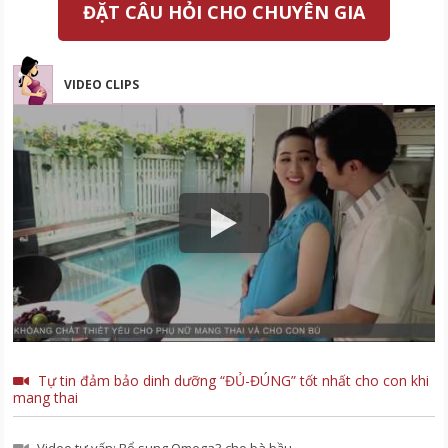
ĐẶT CÂU HỎI CHO CHUYÊN GIA
VIDEO CLIPS
Tự tin đảm bảo dinh dưỡng “ĐỦ-ĐÚNG” tốt nhất cho con khi
mang thai
Video tư vấn: Bổ sung Omega3 cho bà bầu