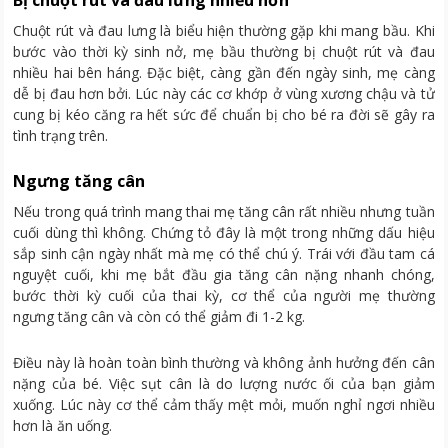
Bị chuột rút và đau lưng nhiều hơn
Chuột rút và đau lưng là biểu hiện thường gặp khi mang bầu. Khi
bước vào thời kỳ sinh nở, mẹ bầu thường bị chuột rút và đau
nhiều hai bên háng. Đặc biệt, càng gần đến ngày sinh, mẹ càng
dễ bị đau hơn bởi. Lúc này các cơ khớp ở vùng xương chậu và tử
cung bị kéo căng ra hết sức để chuẩn bị cho bé ra đời sẽ gây ra
tình trạng trên.
Ngưng tăng cân
Nếu trong quá trình mang thai mẹ tăng cân rất nhiều nhưng tuần
cuối dùng thì không. Chứng tỏ đây là một trong những dấu hiệu
sắp sinh cận ngày nhất mà mẹ có thể chú ý. Trái với đầu tam cá
nguyệt cuối, khi mẹ bắt đầu gia tăng cân nặng nhanh chóng,
bước thời kỳ cuối của thai kỳ, cơ thể của người mẹ thường
ngưng tăng cân và còn có thể giảm đi 1-2 kg.
Điều này là hoàn toàn bình thường và không ảnh hưởng đến cân
nặng của bé. Việc sụt cân là do lượng nước ối của bạn giảm
xuống. Lúc này cơ thể cảm thấy mệt mỏi, muốn nghỉ ngơi nhiều
hơn là ăn uống.