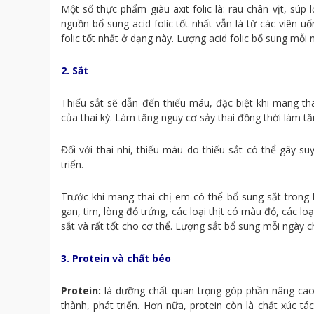
Một số thực phẩm giàu axit folic là: rau chân vịt, súp
nguồn bổ sung acid folic tốt nhất vẫn là từ các viên u
folic tốt nhất ở dạng này. Lượng acid folic bổ sung m
2. Sắt
Thiếu sắt sẽ dẫn đến thiếu máu, đặc biệt khi mang th
của thai kỳ. Làm tăng nguy cơ sảy thai đồng thời làm tă
Đối với thai nhi, thiếu máu do thiếu sắt có thể gây s
triển.
Trước khi mang thai chị em có thể bổ sung sắt tron
gan, tim, lòng đỏ trứng, các loại thịt có màu đỏ, các l
sắt và rất tốt cho cơ thể. Lượng sắt bổ sung mỗi ngày
3. Protein và chất béo
Protein:
là dưỡng chất quan trọng góp phần nâng cao 
thành, phát triển. Hơn nữa, protein còn là chất xúc tá