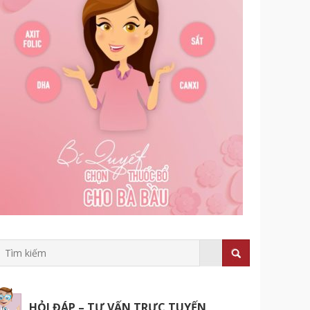
HỎI ĐÁP – TƯ VẤN TRỰC TUYẾN