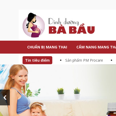
CHUẨN BỊ MANG THAI
CẨM NANG MANG TH
Tin tiêu điểm
Sản phẩm PM Procare