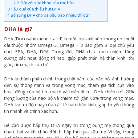
2.2
Đối với sức khỏe của mẹ bầu
3
Hậu quả của thiếu hụt DHA
4
Bổ sung DHA cho bà bầu bao nhiêu thì đủ?
DHA là gì?
DHA (Docosahexaenoic acid) là một loại axit béo không no chuỗi
dài thuộc nhóm Omega-3, Omega – 3 bao gồm 3 loại chủ yếu
như: EPA, DHA, DPA. Trong đó, DHA chịu trách nhiệm tăng
cường các hoạt động trí não, giúp phát triển hệ thần kinh, thị
giác, tim mạch của trẻ.
DHA là thành phần chính trong chất xám của não bộ, ảnh hưởng
đến sự thông minh và trong võng mạc, tham gia tích cực vào
hoạt động của hệ tim mạch và miễn dịch… DHA chiếm tới 20%
trọng lượng của não bộ và chiếm tới gần 60% trong võng mạc.
DHA tạo ra độ nhạy của các tế bào thần kinh, giúp truyền thông
tin nhanh và chính xác hơn.
Bé cần được hấp thụ DHA ngay từ trong bụng mẹ thông qua
nhau thai và khi chào đời thì hấp thụ qua sữa mẹ. Vì vậy, trong