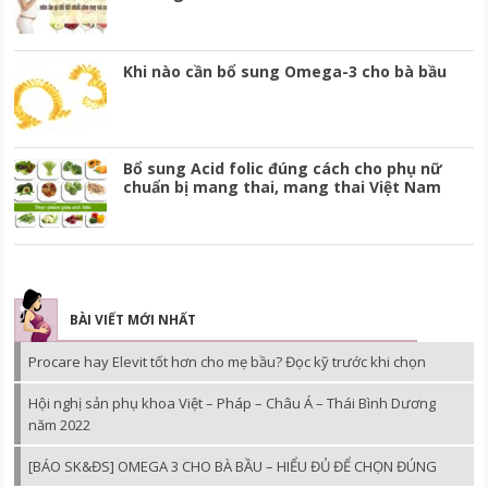
Khi nào cần bổ sung Omega-3 cho bà bầu
Bổ sung Acid folic đúng cách cho phụ nữ
chuẩn bị mang thai, mang thai Việt Nam
BÀI VIẾT MỚI NHẤT
Procare hay Elevit tốt hơn cho mẹ bầu? Đọc kỹ trước khi chọn
Hội nghị sản phụ khoa Việt – Pháp – Châu Á – Thái Bình Dương
năm 2022
[BÁO SK&ĐS] OMEGA 3 CHO BÀ BẦU – HIỂU ĐỦ ĐỂ CHỌN ĐÚNG