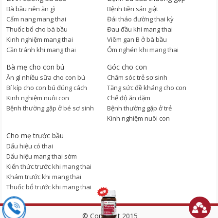
Bà bầu nên ăn gì
Bệnh tiền sản giật
Cẩm nang mang thai
Đái tháo đường thai kỳ
Thuốc bổ cho bà bầu
Đau đầu khi mang thai
Kinh nghiệm mang thai
Viêm gan B ở bà bầu
Cần tránh khi mang thai
Ốm nghén khi mang thai
Bà mẹ cho con bú
Góc cho con
Ăn gì nhiều sữa cho con bú
Chăm sóc trẻ sơ sinh
Bí kíp cho con bú đúng cách
Tăng sức đề kháng cho con
Kinh nghiệm nuôi con
Chế độ ăn dặm
Bệnh thường gặp ở bé sơ sinh
Bệnh thường gặp ở trẻ
Kinh nghiệm nuôi con
Cho mẹ trước bầu
Dấu hiệu có thai
Dấu hiệu mang thai sớm
Kiến thức trước khi mang thai
Khám trước khi mang thai
Thuốc bổ trước khi mang thai
© Copyright 2015