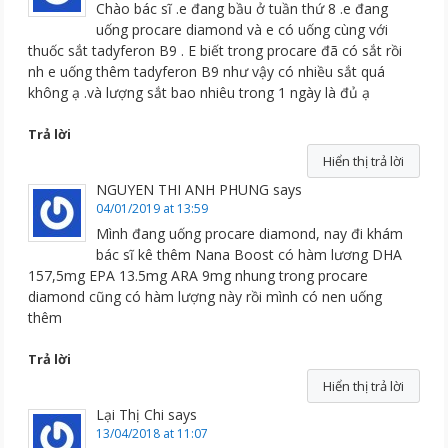
Chào bác sĩ .e đang bầu ở tuần thứ 8 .e đang
uống procare diamond và e có uống cùng với
thuốc sắt tadyferon B9 . E biết trong procare đã có sắt rồi
nh e uống thêm tadyferon B9 như vậy có nhiều sắt quá
không ạ .và lượng sắt bao nhiêu trong 1 ngày là đủ ạ
Trả lời
Hiển thị trả lời
NGUYEN THI ANH PHUNG
says
04/01/2019 at 13:59
Mình đang uống procare diamond, nay đi khám
bác sĩ kê thêm Nana Boost có hàm lương DHA
157,5mg EPA 13.5mg ARA 9mg nhung trong procare
diamond cũng có hàm lượng này rồi mình có nen uống
thêm
Trả lời
Hiển thị trả lời
Lại Thị Chi
says
13/04/2018 at 11:07