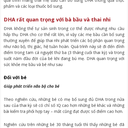
quá trình mang thai mẹ bầu cần bổ sung DHA thông qua thực
phẩm và các loại thuốc bổ sung.
DHA rất quan trọng với bà bầu và thai nhi
DHA không thể tự sản sinh trong cơ thể được nhưng nhu cầu
hấp thụ DHA cho cơ thể rất lớn, vì vậy các mẹ bầu cần bổ sung
thường xuyên để giúp thai nhi phát triển các bộ phận quan trọng
như não bộ, thị giác, hệ tuần hoàn. Quá trình này sẽ đi đến đỉnh
điểm trong tam cá nguyệt thứ ba (3 tháng cuối thai kỳ) và trong
suốt năm đầu đời của bé khi đang bú mẹ. DHA quan trọng với
sức khỏe mẹ bầu và bé như sau
Đối với bé
Giúp phát triển não bộ cho bé
Theo nghiên cứu, những bé có mẹ bổ sung đủ DHA trong nửa
sau của thai kỳ sẽ có chỉ số IQ cao hơn những bé khác và những
bài kiểm tra phối hợp tay – mắt cũng đạt được số điểm cao hơn.
Nghiên cứu trên những bé 30 tháng tuổi thì thấy những bé đã