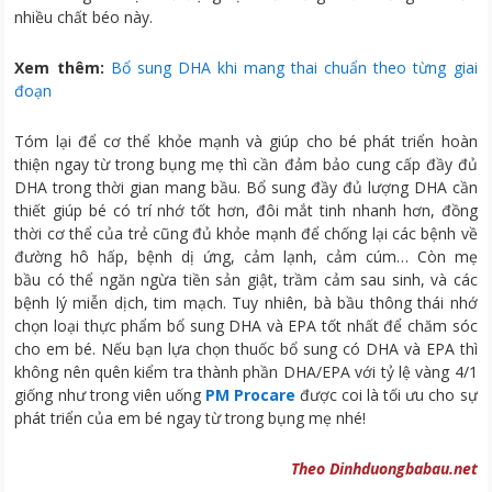
nhiều chất béo này.
Xem thêm:
Bổ sung DHA khi mang thai chuẩn theo từng giai
đoạn
Tóm lại để cơ thể khỏe mạnh và giúp cho bé phát triển hoàn
thiện ngay từ trong bụng mẹ thì cần đảm bảo cung cấp đầy đủ
DHA trong thời gian mang bầu. Bổ sung đầy đủ lượng DHA cần
thiết giúp bé có trí nhớ tốt hơn, đôi mắt tinh nhanh hơn, đồng
thời cơ thể của trẻ cũng đủ khỏe mạnh để chống lại các bệnh về
đường hô hấp, bệnh dị ứng, cảm lạnh, cảm cúm… Còn mẹ
bầu có thể ngăn ngừa tiền sản giật, trầm cảm sau sinh, và các
bệnh lý miễn dịch, tim mạch. Tuy nhiên, bà bầu thông thái nhớ
chọn loại thực phẩm bổ sung DHA và EPA tốt nhất để chăm sóc
cho em bé. Nếu bạn lựa chọn thuốc bổ sung có DHA và EPA thì
không nên quên kiểm tra thành phần DHA/EPA với tỷ lệ vàng 4/1
giống như trong viên uống
PM Procare
được coi là tối ưu cho sự
phát triển của em bé ngay từ trong bụng mẹ nhé!
Theo Dinhduongbabau.net