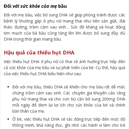
Đối
với sức khỏe của mẹ
bầu
Đối với mẹ bầu, việc bổ sung DHA sẽ giúp phòng tránh được các
bệnh lý thường gặp ở phụ nữ mang thai như tiền sản giật, đái
tháo đường, trầm cảm sau sinh… Sức đề kháng và hoạt động
tim mạch của bà bầu cũng tăng lên khi được bổ sung đầy đủ
DHA trong thời gian mang bầu.
Hậu quả của thiếu hụt DHA
Việc thiếu hụt DHA ở phụ nữ có thai sẽ ảnh hưởng trực tiếp đến
cả sức khỏe của mẹ bầu và sự phát triển của bé. Cụ thể, hậu quả
của việc thiếu hụt DHA biểu hiện như sau:
Đối với mẹ bầu, thiếu DHA sẽ khiến cho mẹ bầu rất dễ mắc
chứng trầm cảm sau sinh. Các chuyên gia khuyến cáo rằng
phụ nữ mang thai và cho con bú cần bổ sung 200mg DHA
mỗi ngày để đem lại lợi ích cho sức khỏe của bé và chính
bản thân của mẹ.
Ở bé, việc thiếu hụt DHA sẽ tác động trực tiếp đến mức độ
thông minh, khả năng đọc, ghi nhớ các hành vi làm cho trẻ