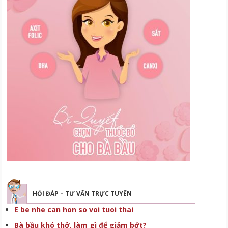
HỎI ĐÁP – TƯ VẤN TRỰC TUYẾN
E be nhe can hon so voi tuoi thai
Bà bầu khó thở, làm gì để giảm bớt?