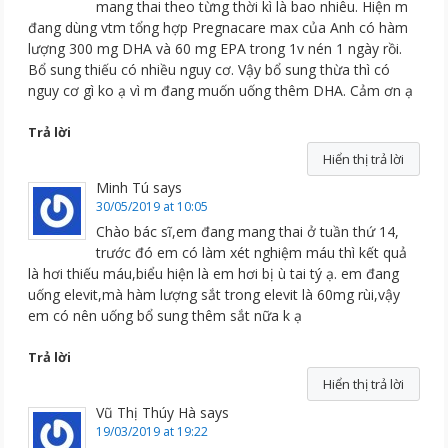
mang thai theo từng thời kì là bao nhiêu. Hiện m
đang dùng vtm tổng hợp Pregnacare max của Anh có hàm
lượng 300 mg DHA và 60 mg EPA trong 1v nén 1 ngày rồi.
Bổ sung thiếu có nhiều nguy cơ. Vậy bổ sung thừa thì có
nguy cơ gì ko ạ vì m đang muốn uống thêm DHA. Cảm ơn ạ
Trả lời
Hiển thị trả lời
Minh Tú
says
30/05/2019 at 10:05
Chào bác sĩ,em đang mang thai ở tuần thứ 14,
trước đó em có làm xét nghiệm máu thì kết quả
là hơi thiếu máu,biểu hiện là em hơi bị ù tai tý ạ. em đang
uống elevit,mà hàm lượng sắt trong elevit là 60mg rùi,vậy
em có nên uống bổ sung thêm sắt nữa k ạ
Trả lời
Hiển thị trả lời
Vũ Thị Thúy Hà
says
19/03/2019 at 19:22