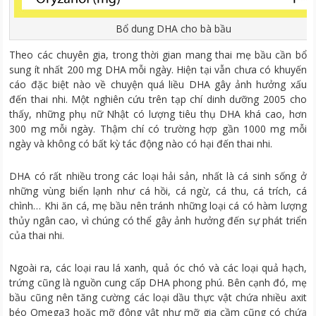
Bổ dung DHA cho bà bầu
Theo các chuyên gia, trong thời gian mang thai mẹ bầu cần bổ
sung ít nhất 200 mg DHA mỗi ngày. Hiện tại vẫn chưa có khuyến
cáo đặc biệt nào về chuyện quá liều DHA gây ảnh hưởng xấu
đến thai nhi. Một nghiên cứu trên tạp chí dinh dưỡng 2005 cho
thấy, những phụ nữ Nhật có lượng tiêu thụ DHA khá cao, hơn
300 mg mỗi ngày. Thậm chí có trường hợp gần 1000 mg mỗi
ngày và không có bất kỳ tác động nào có hại đến thai nhi.
DHA có rất nhiều trong các loại hải sản, nhất là cá sinh sống ở
những vùng biển lạnh như cá hồi, cá ngừ, cá thu, cá trích, cá
chình… Khi ăn cá, mẹ bầu nên tránh những loại cá có hàm lượng
thủy ngân cao, vì chúng có thể gây ảnh hưởng đến sự phát triển
của thai nhi.
Ngoài ra, các loại rau lá xanh, quả óc chó và các loại quả hạch,
trứng cũng là nguồn cung cấp DHA phong phú. Bên cạnh đó, mẹ
bầu cũng nên tăng cường các loại dầu thực vật chứa nhiều axit
béo Omega3 hoặc mỡ động vật như mỡ gia cầm cũng có chứa