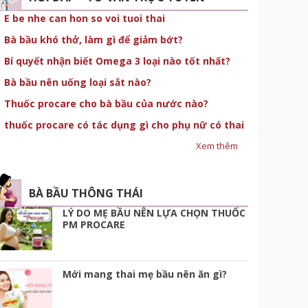
E be nhe can hon so voi tuoi thai
Bà bầu khó thở, làm gì để giảm bớt?
Bí quyết nhận biết Omega 3 loại nào tốt nhất?
Bà bầu nên uống loại sắt nào?
Thuốc procare cho bà bầu của nước nào?
thuốc procare có tác dụng gì cho phụ nữ có thai
Xem thêm
BÀ BẦU THÔNG THÁI
LÝ DO MẸ BẦU NÊN LỰA CHỌN THUỐC
PM PROCARE
Mới mang thai mẹ bầu nên ăn gì?