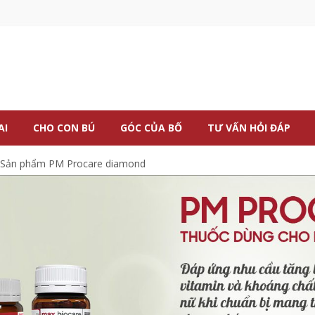
AI
CHO CON BÚ
GÓC CỦA BỐ
TƯ VẤN HỎI ĐÁP
Sản phẩm PM Procare diamond