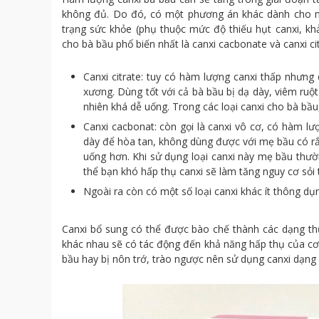
không đủ. Do đó, có một phương án khác dành cho mẹ
trạng sức khỏe (phụ thuộc mức độ thiếu hụt canxi, kh
cho bà bầu phổ biến nhất là canxi cacbonate và canxi c
Canxi citrate: tuy có hàm lượng canxi thấp nhưng
xương. Dùng tốt với cả bà bầu bị dạ dày, viêm ruột
nhiên khá dễ uống. Trong các loại canxi cho bà bầu, 
Canxi cacbonat: còn gọi là canxi vô cơ, có hàm lư
dày để hòa tan, không dùng được với mẹ bầu có rắc 
uống hơn. Khi sử dụng loại canxi này mẹ bầu thư
thể bạn khó hấp thụ canxi sẽ làm tăng nguy cơ sỏi t
Ngoài ra còn có một số loại canxi khác ít thông dụn
Canxi bổ sung có thể được bào chế thành các dạng thứ
khác nhau sẽ có tác động đến khả năng hấp thụ của cơ
bầu hay bị nôn trớ, trào ngược nên sử dụng canxi dạng 