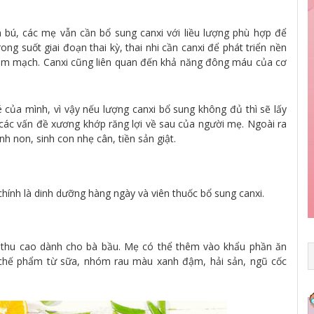
 bú, các mẹ vẫn cần bổ sung canxi với liều lượng phù hợp để
g suốt giai đoạn thai kỳ, thai nhi cần canxi để phát triển nền
tim mạch. Canxi cũng liên quan đến khả năng đông máu của cơ
ủa mình, vì vậy nếu lượng canxi bổ sung không đủ thì sẽ lấy
 các vấn đề xương khớp răng lợi về sau của người mẹ. Ngoài ra
nh non, sinh con nhẹ cân, tiền sản giật.
chính là dinh dưỡng hàng ngày và viên thuốc bổ sung canxi.
p thu cao dành cho bà bầu. Mẹ có thể thêm vào khẩu phần ăn
 chế phẩm từ sữa, nhóm rau màu xanh đậm, hải sản, ngũ cốc