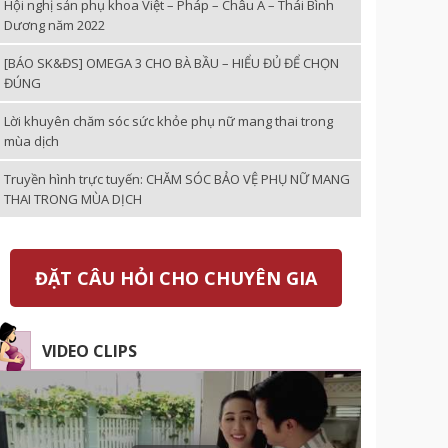
Hội nghị sản phụ khoa Việt – Pháp – Châu Á – Thái Bình
Dương năm 2022
[BÁO SK&ĐS] OMEGA 3 CHO BÀ BẦU – HIỂU ĐỦ ĐỂ CHỌN
ĐÚNG
Lời khuyên chăm sóc sức khỏe phụ nữ mang thai trong
mùa dịch
Truyền hình trực tuyến: CHĂM SÓC BẢO VỆ PHỤ NỮ MANG
THAI TRONG MÙA DỊCH
ĐẶT CÂU HỎI CHO CHUYÊN GIA
VIDEO CLIPS