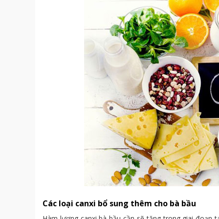
Các loại canxi bổ sung thêm cho bà bầu
Hàm lượng canxi bà bầu cần sẽ tăng trong giai đoạn ta