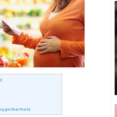
n
]
g giai đoạn thai kỳ