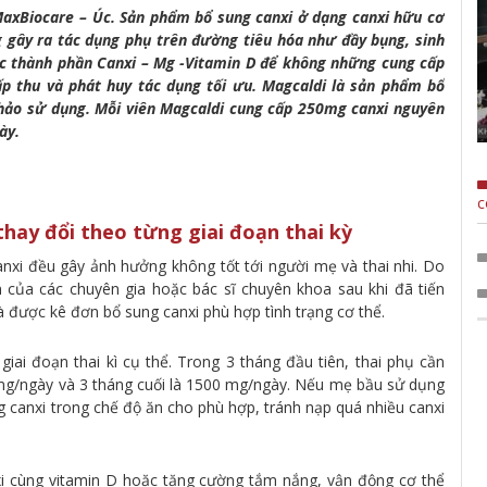
axBiocare – Úc. Sản phẩm bổ sung canxi ở dạng canxi hữu cơ
g gây ra tác dụng phụ trên đường tiêu hóa như đầy bụng, sinh
ác thành phần Canxi – Mg -Vitamin D để không những cung cấp
p thu và phát huy tác dụng tối ưu. Magcaldi là sản phẩm bổ
hảo sử dụng. Mỗi viên Magcaldi cung cấp 250mg canxi nguyên
ày.
c
thay đổi theo từng giai đoạn thai kỳ
canxi đều gây ảnh hưởng không tốt tới người mẹ và thai nhi. Do
 của các chuyên gia hoặc bác sĩ chuyên khoa sau khi đã tiến
 được kê đơn bổ sung canxi phù hợp tình trạng cơ thể.
iai đoạn thai kì cụ thể. Trong 3 tháng đầu tiên, thai phụ cần
 mg/ngày và 3 tháng cuối là 1500 mg/ngày. Nếu mẹ bầu sử dụng
g canxi trong chế độ ăn cho phù hợp, tránh nạp quá nhiều canxi
xi cùng vitamin D hoặc tăng cường tắm nắng, vận động cơ thể