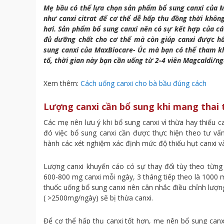
Mẹ bầu có thể lựa chọn sản phẩm bổ sung canxi của M
như canxi citrat để cơ thể dễ hấp thu đồng thời khôn
hơi. Sản phẩm bổ sung canxi nên có sự kết hợp của c
đủ dưỡng chất cho cơ thể mà còn giúp canxi được hấ
sung canxi của MaxBiocare- Úc mà bạn có thể tham k
tố, thời gian này bạn cần uống từ 2-4 viên Magcaldi/ng
Xem thêm:
Cách uống canxi cho bà bầu đúng cách
Lượng canxi cần bổ sung khi mang thai 
Các mẹ nên lưu ý khi bổ sung canxi vì thừa hay thiếu 
đó việc bổ sung canxi cần được thực hiện theo tư vấn
hành các xét nghiệm xác định mức độ thiếu hụt canxi và
Lượng canxi khuyến cáo có sự thay đổi tùy theo từng g
600-800 mg canxi mỗi ngày, 3 tháng tiếp theo là 1000
thuốc uống bổ sung canxi nên cân nhắc điều chỉnh lượn
( >2500mg/ngày) sẽ bị thừa canxi.
Để cơ thể hấp thụ canxi tốt hơn, mẹ nên bổ sung can