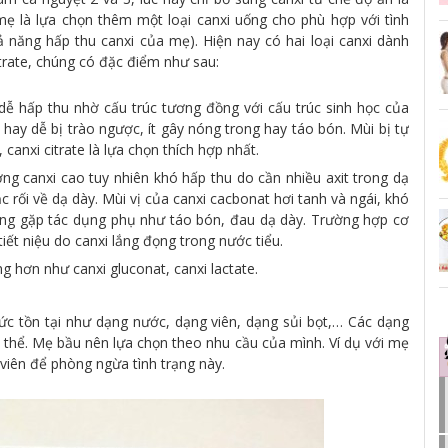
 là lựa chọn thêm một loại canxi uống cho phù hợp với tình
ả năng hấp thu canxi của mẹ). Hiện nay có hai loại canxi dành
itrate, chúng có đặc điểm như sau:
 dễ hấp thu nhờ cấu trúc tương đồng với cấu trúc sinh học của
 hay dễ bị trào ngược, ít gây nóng trong hay táo bón. Mùi bị tự
canxi citrate là lựa chọn thích hợp nhất.
ợng canxi cao tuy nhiên khó hấp thu do cần nhiều axit trong dạ
rối về dạ dày. Mùi vị của canxi cacbonat hơi tanh và ngái, khó
ờng gặp tác dụng phụ như táo bón, đau dạ dày. Trường hợp cơ
iết niệu do canxi lắng đọng trong nước tiểu.
g hơn như canxi gluconat, canxi lactate.
c tồn tại như dạng nước, dạng viên, dạng sủi bọt,… Các dạng
 thể. Mẹ bầu nên lựa chọn theo nhu cầu của mình. Ví dụ với mẹ
viên để phòng ngừa tình trạng này.