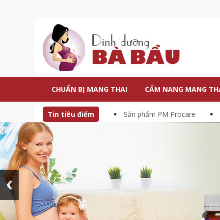
CHUẨN BỊ MANG THAI
CẨM NANG MANG TH
Tin tiêu điểm
Sản phẩm PM Procare