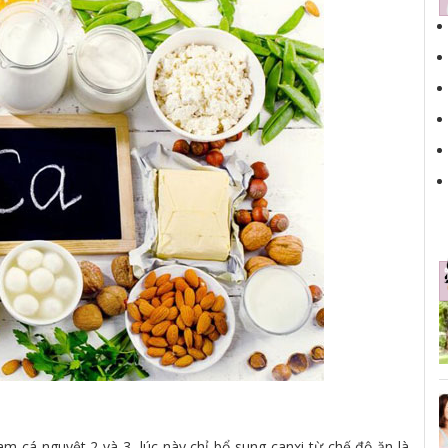
m cá nguyệt 2 và 3, lúc này chỉ bổ sung canxi từ chế độ ăn là