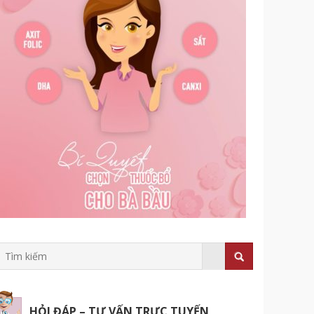
HỎI ĐÁP – TƯ VẤN TRỰC TUYẾN