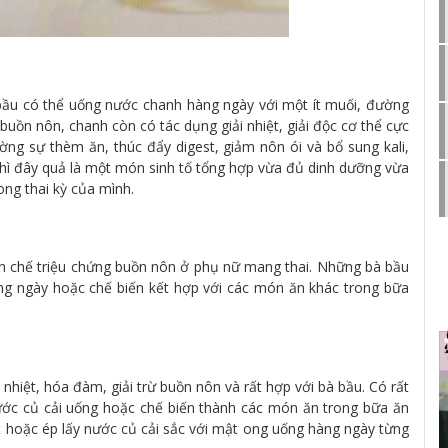
 bầu có thể uống nước chanh hàng ngày với một ít muối, đường
uồn nôn, chanh còn có tác dụng giải nhiệt, giải độc cơ thể cực
ường sự thèm ăn, thúc đẩy digest, giảm nôn ói và bổ sung kali,
thì đây quả là một món sinh tố tổng hợp vừa đủ dinh dưỡng vừa
ng thai kỳ của mình.
hạn chế triệu chứng buồn nôn ở phụ nữ mang thai. Những bà bầu
ng ngày hoặc chế biến kết hợp với các món ăn khác trong bữa
 nhiệt, hóa đàm, giải trừ buồn nôn và rất hợp với bà bầu. Có rất
nước củ cải uống hoặc chế biến thành các món ăn trong bữa ăn
t hoặc ép lấy nước củ cải sắc với mật ong uống hàng ngày từng