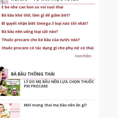
E be nhe can hon so voi tuoi thai
Bà bầu khó thở, làm gì để giảm bớt?
Bí quyết nhận biết Omega 3 loại nào tốt nhất?
Bà bầu nên uống loại sắt nào?
Thuốc procare cho bà bầu của nước nào?
thuốc procare có tác dụng gì cho phụ nữ có thai
Xem thêm
BÀ BẦU THÔNG THÁI
LÝ DO MẸ BẦU NÊN LỰA CHỌN THUỐC
PM PROCARE
Mới mang thai mẹ bầu nên ăn gì?