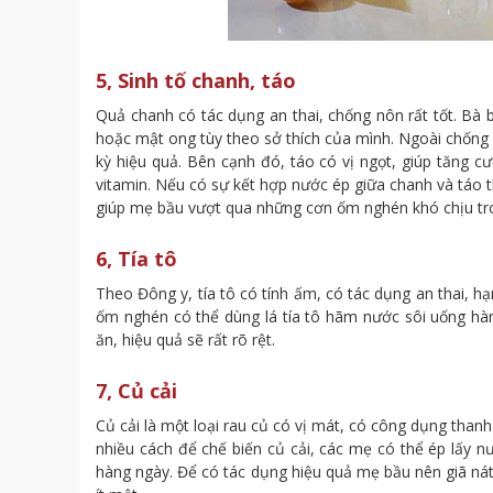
5, Sinh tố chanh, táo
Quả chanh có tác dụng an thai, chống nôn rất tốt. Bà
hoặc mật ong tùy theo sở thích của mình. Ngoài chống b
kỳ hiệu quả. Bên cạnh đó, táo có vị ngọt, giúp tăng c
vitamin. Nếu có sự kết hợp nước ép giữa chanh và táo 
giúp mẹ bầu vượt qua những cơn ốm nghén khó chịu tro
6, Tía tô
Theo Đông y, tía tô có tính ấm, có tác dụng an thai, 
ốm nghén có thể dùng lá tía tô hãm nước sôi uống hà
ăn, hiệu quả sẽ rất rõ rệt.
7, Củ cải
Củ cải là một loại rau củ có vị mát, có công dụng thanh
nhiều cách để chế biến củ cải, các mẹ có thể ép lấy 
hàng ngày. Để có tác dụng hiệu quả mẹ bầu nên giã ná