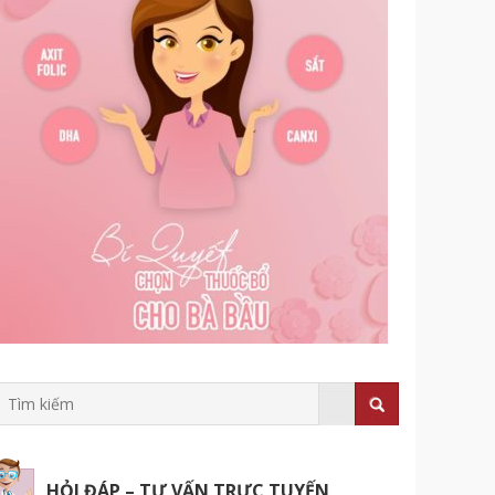
HỎI ĐÁP – TƯ VẤN TRỰC TUYẾN