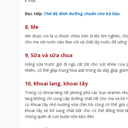
ít một.
Đọc tiếp:
Chế độ dinh dưỡng chuẩn cho bà bầu
8, Me
Me được coi là vị thuốc chữa nôn ói khi ốm nghén, ch
cho me với nước vào đun sôi và chắt lấy nước để uống
9, Sữa và sữa chua
Uống sữa trước giờ đi ngủ rất tốt cho sức khỏe của 
nhiên, có thể giúp trung hòa axit trong dạ dày giúp gi
10, Khoai lang, khoai tây
Trong củ khoai lang rất phong phú các loại vitamin như
lang không chỉ cung cấp dưỡng chất tốt cho mẹ và bé
củ khoai tây nhỏ nướng vừa chín tới cũng có thể giải
khoai tây sẽ bổ sung chất bột cho cơ thể đồng thời 
chóng quên đi cơn buồn nôn kéo đến.