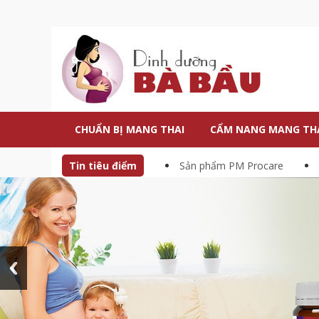
CHUẨN BỊ MANG THAI
CẨM NANG MANG TH
Tin tiêu điểm
Sản phẩm PM Procare