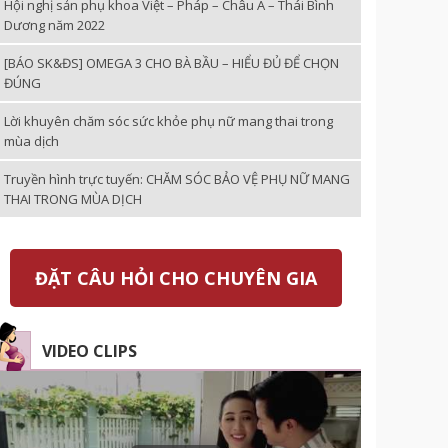
Hội nghị sản phụ khoa Việt – Pháp – Châu Á – Thái Bình
Dương năm 2022
[BÁO SK&ĐS] OMEGA 3 CHO BÀ BẦU – HIỂU ĐỦ ĐỂ CHỌN
ĐÚNG
Lời khuyên chăm sóc sức khỏe phụ nữ mang thai trong
mùa dịch
Truyền hình trực tuyến: CHĂM SÓC BẢO VỆ PHỤ NỮ MANG
THAI TRONG MÙA DỊCH
ĐẶT CÂU HỎI CHO CHUYÊN GIA
VIDEO CLIPS