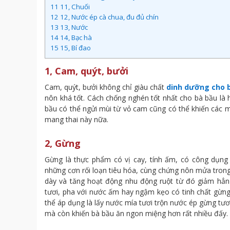
11
11, Chuối
12
12, Nước ép cà chua, đu đủ chín
13
13, Nước
14
14, Bạc hà
15
15, Bí đao
1, Cam, quýt, bưởi
Cam, quýt, bưởi không chỉ giàu chất
dinh dưỡng cho 
nôn khá tốt. Cách chống nghén tốt nhất cho bà bầu là
bầu có thể ngửi mùi từ vỏ cam cũng có thể khiến các
mang thai này nữa.
2, Gừng
Gừng là thực phẩm có vị cay, tính ấm, có công dụng
những cơn rối loạn tiêu hóa, cùng chứng nôn mửa trong
dày và tăng hoạt động nhu động ruột từ đó giảm hẳn
tươi, pha với nước ấm hay ngậm kẹo có tinh chất gừng
thể áp dụng là lấy nước mía tươi trộn nước ép gừng tư
mà còn khiến bà bầu ăn ngon miệng hơn rất nhiều đấy.