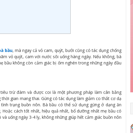
bà bầu
, mà ngay cả vỏ cam, quýt, bưởi cũng có tác dụng chống
 hãm vỏ quýt, cam với nước sôi uống hàng ngày. Nếu không, bà
 mẹ bầu không còn cảm giác bị ốm nghén trong những ngày đầu
 tiêu trừ đàm và được coi là một phương pháp làm cân bằng
 thời gian mang thai. Gừng có tác dụng làm giảm co thắt cơ dạ
 tình trạng buồn nôn. Bà bầu có thể sử dụng gừng ở dạng ăn
. Hoặc cách tốt nhất, hiệu quả nhất, bổ dưỡng nhất mẹ bầu có
ơi và uống ngày 3-4 ly, không những giúp hết cảm giác buồn nôn