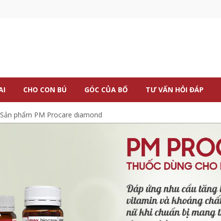
AI
CHO CON BÚ
GÓC CỦA BỐ
TƯ VẤN HỎI ĐÁP
Sản phẩm PM Procare diamond