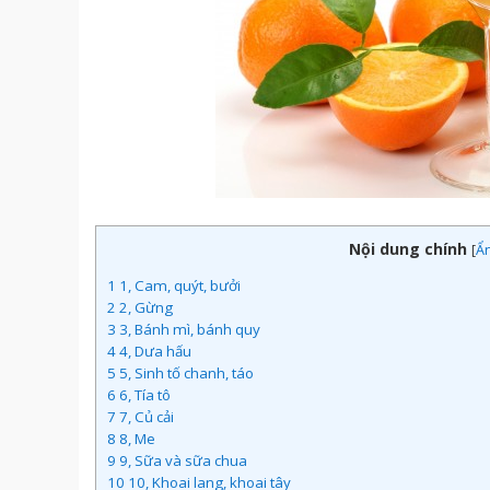
Nội dung chính
[
Ẩ
1
1, Cam, quýt, bưởi
2
2, Gừng
3
3, Bánh mì, bánh quy
4
4, Dưa hấu
5
5, Sinh tố chanh, táo
6
6, Tía tô
7
7, Củ cải
8
8, Me
9
9, Sữa và sữa chua
10
10, Khoai lang, khoai tây