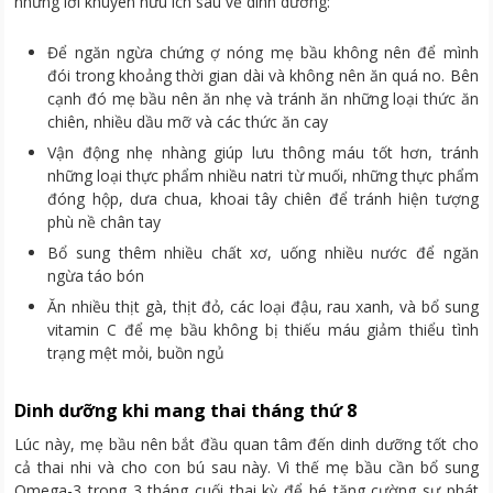
những lời khuyên hữu ích sau về dinh dưỡng:
Để ngăn ngừa chứng ợ nóng mẹ bầu không nên để mình
đói trong khoảng thời gian dài và không nên ăn quá no. Bên
cạnh đó mẹ bầu nên ăn nhẹ và tránh ăn những loại thức ăn
chiên, nhiều dầu mỡ và các thức ăn cay
Vận động nhẹ nhàng giúp lưu thông máu tốt hơn, tránh
những loại thực phẩm nhiều natri từ muối, những thực phẩm
đóng hộp, dưa chua, khoai tây chiên để tránh hiện tượng
phù nề chân tay
Bổ sung thêm nhiều chất xơ, uống nhiều nước để ngăn
ngừa táo bón
Ăn nhiều thịt gà, thịt đỏ, các loại đậu, rau xanh, và bổ sung
vitamin C để mẹ bầu không bị thiếu máu giảm thiểu tình
trạng mệt mỏi, buồn ngủ
Dinh dưỡng khi mang thai tháng thứ 8
Lúc này, mẹ bầu nên bắt đầu quan tâm đến dinh dưỡng tốt cho
cả thai nhi và cho con bú sau này. Vì thế mẹ bầu cần bổ sung
Omega-3 trong 3 tháng cuối thai kỳ để bé tăng cường sự phát