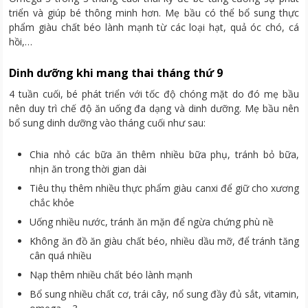
triển và giúp bé thông minh hơn. Mẹ bầu có thể bổ sung thực
phẩm giàu chất béo lành mạnh từ các loại hạt, quả óc chó, cá
hồi,…
Dinh dưỡng khi mang thai tháng thứ 9
4 tuần cuối, bé phát triển với tốc độ chóng mặt do đó mẹ bầu
nên duy trì chế độ ăn uống đa dạng và dinh dưỡng. Mẹ bầu nên
bổ sung dinh dưỡng vào tháng cuối như sau:
Chia nhỏ các bữa ăn thêm nhiều bữa phụ, tránh bỏ bữa,
nhịn ăn trong thời gian dài
Tiêu thụ thêm nhiều thực phẩm giàu canxi để giữ cho xương
chắc khỏe
Uống nhiều nước, tránh ăn mặn để ngừa chứng phù nề
Không ăn đồ ăn giàu chất béo, nhiều dầu mỡ, để tránh tăng
cân quá nhiều
Nạp thêm nhiều chất béo lành mạnh
Bổ sung nhiều chất cơ, trái cây, nổ sung đầy đủ sắt, vitamin,