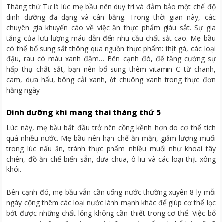
Tháng thứ Tư là lúc mẹ bầu nên duy trì và đảm bảo một chế độ
dinh dưỡng đa dạng và cân bằng. Trong thời gian này, các
chuyên gia khuyến cáo về việc ăn thực phẩm giàu sắt. Sự gia
tăng của lưu lượng máu dẫn đến nhu cầu chất sắt cao. Mẹ bầu
có thể bổ sung sắt thông qua nguồn thực phẩm: thịt gà, các loại
đậu, rau có màu xanh đậm… Bên cạnh đó, để tăng cường sự
hấp thụ chất sắt, bạn nên bổ sung thêm vitamin C từ chanh,
cam, dưa hấu, bông cải xanh, ớt chuông xanh trong thực đơn
hằng ngày
Dinh dưỡng khi mang thai tháng thứ 5
Lúc này, mẹ bầu bắt đầu trở nên cồng kềnh hơn do cơ thể tích
quá nhiều nước. Mẹ bầu nên hạn chế ăn mặn, giảm lượng muối
trong lúc nấu ăn, tránh thực phẩm nhiều muối như khoai tây
chiên, đồ ăn chế biến sẵn, dưa chua, ô-liu và các loại thịt xông
khói.
Bên cạnh đó, mẹ bầu vẫn cần uống nước thường xuyên 8 ly mỗi
ngày cộng thêm các loại nước lành mạnh khác để giúp cơ thể lọc
bớt được những chất lỏng không cần thiết trong cơ thể. Việc bổ