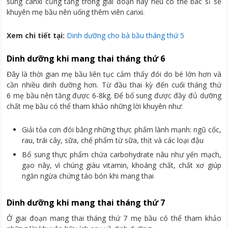
sung canxi cũng tăng trong giai đoạn này nếu có thể bác sĩ sẽ
khuyên mẹ bầu nên uống thêm viên canxi.
Xem chi tiết tại:
Dinh dưỡng cho bà bầu tháng thứ 5
Dinh dưỡng khi mang thai tháng thứ 6
Đây là thời gian mẹ bầu liên tục cảm thấy đói do bé lớn hơn và
cần nhiều dinh dưỡng hơn. Từ đầu thai kỳ đến cuối tháng thứ
6 mẹ bầu nên tăng được 6-8kg. Để bổ sung được đầy đủ dưỡng
chất mẹ bầu có thể tham khảo những lời khuyên như:
Giải tỏa cơn đói bằng những thực phẩm lành mạnh: ngũ cốc,
rau, trái cây, sữa, chế phẩm từ sữa, thịt và các loại đậu
Bổ sung thực phẩm chứa carbohydrate nâu như yến mạch,
gạo nây, vì chúng giàu vitamin, khoáng chất, chất xơ giúp
ngăn ngừa chứng táo bón khi mang thai
Dinh dưỡng khi mang thai tháng thứ 7
Ở giai đoạn mang thai tháng thứ 7 mẹ bầu có thể tham khảo