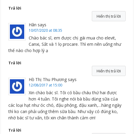
Trả lời
Hiển thị trả lời
Hân
says
10/07/2020 at 08:35
Chào bác sĩ, em được chị gái mua cho elevit,
Canxi, Sắt và 1 lọ procare. Thì em nên uống như
thế nào cho hợp lý ạ
Trả lời
Hiển thị trả lời
Hồ Thị Thu Phương
says
12/08/2017 at 15:00
Xin chào bác sĩ. Tôi có bầu cháu thứ hai được
hơn 4 tuần. Tôi nghe nói bà bầu dùng sữa của
các loại hạt như óc chó, đậu phộng, đậu xanh,…hàng ngày
thì ko can phải uống thêm sữa bầu. Như vậy có đúng ko,
nhờ bác sĩ tư vấn, tôi xin chân thành cảm ơn!
Trả lời