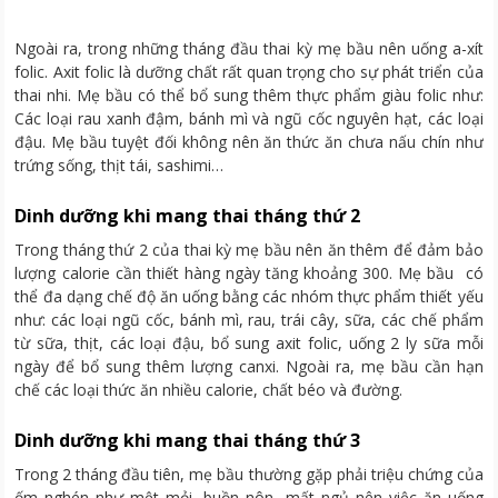
Ngoài ra, trong những tháng đầu thai kỳ mẹ bầu nên uống a-xít
folic. Axit folic là dưỡng chất rất quan trọng cho sự phát triển của
thai nhi. Mẹ bầu có thể bổ sung thêm thực phẩm giàu folic như:
Các loại rau xanh đậm, bánh mì và ngũ cốc nguyên hạt, các loại
đậu. Mẹ bầu tuyệt đối không nên ăn thức ăn chưa nấu chín như
trứng sống, thịt tái, sashimi…
Dinh dưỡng khi mang thai tháng thứ 2
Trong tháng thứ 2 của thai kỳ mẹ bầu nên ăn thêm để đảm bảo
lượng calorie cần thiết hàng ngày tăng khoảng 300. Mẹ bầu có
thể đa dạng chế độ ăn uống bằng các nhóm thực phẩm thiết yếu
như: các loại ngũ cốc, bánh mì, rau, trái cây, sữa, các chế phẩm
từ sữa, thịt, các loại đậu, bổ sung axit folic, uống 2 ly sữa mỗi
ngày để bổ sung thêm lượng canxi. Ngoài ra, mẹ bầu cần hạn
chế các loại thức ăn nhiều calorie, chất béo và đường.
Dinh dưỡng khi mang thai tháng thứ 3
Trong 2 tháng đầu tiên, mẹ bầu thường gặp phải triệu chứng của
ốm nghén như mệt mỏi, buồn nôn, mất ngủ nên việc ăn uống